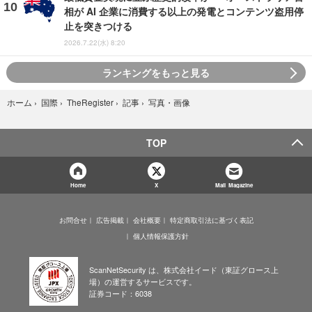
相が AI 企業に消費する以上の発電とコンテンツ盗用停
止を突きつける
2026.7.22(水) 8:20
ランキングをもっと見る
写真・画像
ホーム
›
国際
›
TheRegister
›
記事
›
TOP
Home
X
Mail Magazine
お問合せ
広告掲載
会社概要
特定商取引法に基づく表記
個人情報保護方針
ScanNetSecurity は、株式会社イード（東証グロース上
場）の運営するサービスです。
証券コード：6038