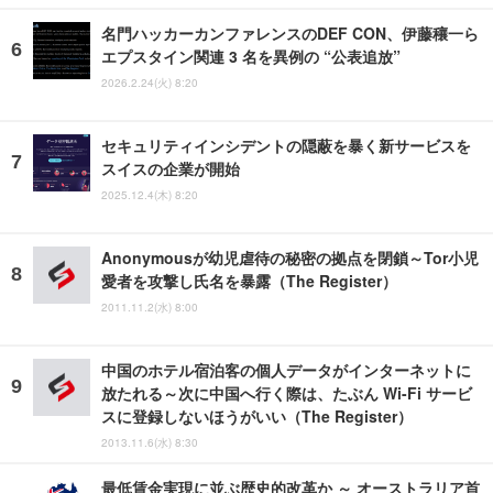
名門ハッカーカンファレンスのDEF CON、伊藤穰一ら
エプスタイン関連 3 名を異例の “公表追放”
2026.2.24(火) 8:20
セキュリティインシデントの隠蔽を暴く新サービスを
スイスの企業が開始
2025.12.4(木) 8:20
Anonymousが幼児虐待の秘密の拠点を閉鎖～Tor小児
愛者を攻撃し氏名を暴露（The Register）
2011.11.2(水) 8:00
中国のホテル宿泊客の個人データがインターネットに
放たれる～次に中国へ行く際は、たぶん Wi-Fi サービ
スに登録しないほうがいい（The Register）
2013.11.6(水) 8:30
最低賃金実現に並ぶ歴史的改革か ～ オーストラリア首