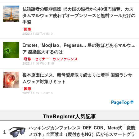
仏語話者の犯罪集団 15カ国の銀行から40億円強奪、カス
タムマルウェア使わずオープンソースと無料ツールだけの
手際
国際
2022.11.22 Tue 8:10
Emotet、MoqHao、Pegasus… 星の数ほどあるマルウェ
ア 感染拡大するのは
研修・セミナー・カンファレンス
2022.11.16 Wed 8:10
根本原因にメス、暗号資産取り締まりに着手 国際ランサ
ムウェア対策サミット
国際
2022.11.15 Tue 8:10
PageTop
TheRegister人気記事
ハッキングカンファレンス DEF CON、Meta式「変態
メガネ」全面禁止（度付きもNG）広がるスマートグラ