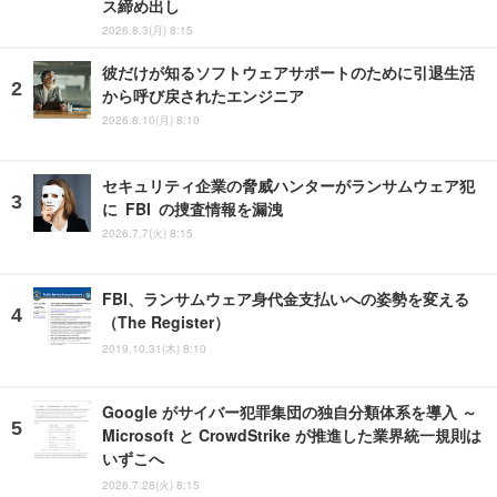
ス締め出し
2026.8.3(月) 8:15
彼だけが知るソフトウェアサポートのために引退生活
から呼び戻されたエンジニア
2026.8.10(月) 8:10
セキュリティ企業の脅威ハンターがランサムウェア犯
に FBI の捜査情報を漏洩
2026.7.7(火) 8:15
FBI、ランサムウェア身代金支払いへの姿勢を変える
（The Register）
2019.10.31(木) 8:10
Google がサイバー犯罪集団の独自分類体系を導入 ～
Microsoft と CrowdStrike が推進した業界統一規則は
いずこへ
2026.7.28(火) 8:15