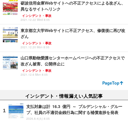
砺波信用金庫Webサイトへの不正アクセスによる改ざん、
異なるサイトへリンク
インシデント・事故
2021.12.22 Wed 8:05
東京都立大学Webサイトに不正アクセス、修復後に再び改
ざん
インシデント・事故
2021.12.20 Mon 8:05
山口県動物愛護センターホームページへの不正アクセスで
改ざん被害、公開停止に
インシデント・事故
2021.12.6 Mon 8:05
PageTop
インシデント・情報漏えい人気記事
支払対象は計 16.3 億円 ～ プルデンシャル・グルー
プ、社員の不適切金銭行為に関する補償進捗を発表
2026.8.4(火) 8:05