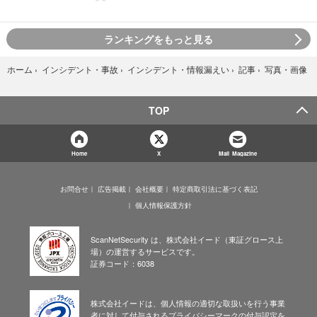
ランキングをもっと見る
写真・画像
ホーム
›
インシデント・事故
›
インシデント・情報漏えい
›
記事
›
TOP
Home
X
Mail Magazine
お問合せ
広告掲載
会社概要
特定商取引法に基づく表記
個人情報保護方針
ScanNetSecurity は、株式会社イード（東証グロース上
場）の運営するサービスです。
証券コード：6038
株式会社イードは、個人情報の適切な取扱いを行う事業
者に対して付与されるプライバシーマークの付与認定を