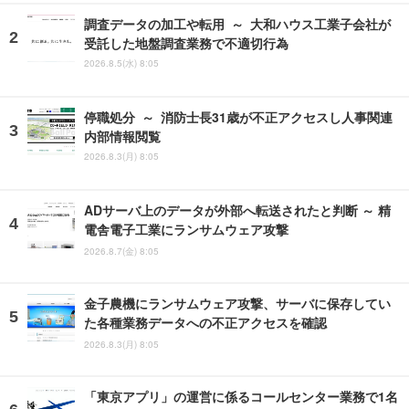
調査データの加工や転用 ～ 大和ハウス工業子会社が
受託した地盤調査業務で不適切行為
2026.8.5(水) 8:05
停職処分 ～ 消防士長31歳が不正アクセスし人事関連
内部情報閲覧
2026.8.3(月) 8:05
ADサーバ上のデータが外部へ転送されたと判断 ～ 精
電舎電子工業にランサムウェア攻撃
2026.8.7(金) 8:05
金子農機にランサムウェア攻撃、サーバに保存してい
た各種業務データへの不正アクセスを確認
2026.8.3(月) 8:05
「東京アプリ」の運営に係るコールセンター業務で1名