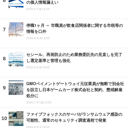
の個人情報漏えい
2026.8.7(金) 8:05
停職1ヶ月 ～ 市職員が飲食店関係者に関する市税等の
情報を口外
2026.8.6(木) 8:05
セシール、再発防止のため業務委託先の見直しを完了
し選定基準と管理も強化
2026.8.5(水) 8:05
GMOペイメントゲートウェイ元従業員が無断で別会社
を設立し日本ゲームカード株式会社と契約、懲戒解雇
処分に
2026.7.31(金) 8:05
ファイブフォックスのサーバがランサムウェア感染の
可能性、通常のセキュリティ調査過程で発覚
2026.8.4(火) 8:05