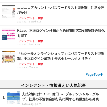
ニコニコアカウントへパスワードリスト型攻撃、注意を呼
びかけ
インシデント・事故
2021.12.15 Wed 8:05
KLab、不正ログイン検知から約6時間で二段階認証必須化
を完了
インシデント・事故
2021.11.1 Mon 8:05
「セシールオンラインショップ」にパスワードリスト型攻
撃、不正ログイン成功 1 件のセシールクオリティ
インシデント・事故
2021.8.31 Tue 8:00
PageTop
インシデント・情報漏えい人気記事
支払対象は計 16.3 億円 ～ プルデンシャル・グルー
プ、社員の不適切金銭行為に関する補償進捗を発表
2026.8.4(火) 8:05