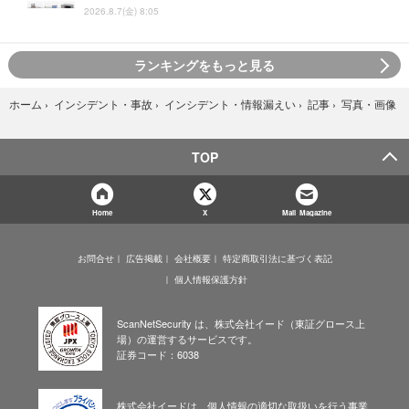
2026.8.7(金) 8:05
ランキングをもっと見る
写真・画像
ホーム
›
インシデント・事故
›
インシデント・情報漏えい
›
記事
›
TOP
Home
X
Mail Magazine
お問合せ
広告掲載
会社概要
特定商取引法に基づく表記
個人情報保護方針
ScanNetSecurity は、株式会社イード（東証グロース上
場）の運営するサービスです。
証券コード：6038
株式会社イードは、個人情報の適切な取扱いを行う事業