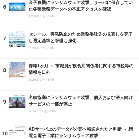
金子農機にランサムウェア攻撃、サーバに保存してい
た各種業務データへの不正アクセスを確認
2026.8.3(月) 8:05
セシール、再発防止のため業務委託先の見直しを完了
し選定基準と管理も強化
2026.8.5(水) 8:05
停職1ヶ月 ～ 市職員が飲食店関係者に関する市税等の
情報を口外
2026.8.6(木) 8:05
名鉄協商にランサムウェア攻撃、個人および法人向け
サービスの一部が停止
2026.7.31(金) 8:05
ADサーバ上のデータが外部へ転送されたと判断 ～ 精
電舎電子工業にランサムウェア攻撃