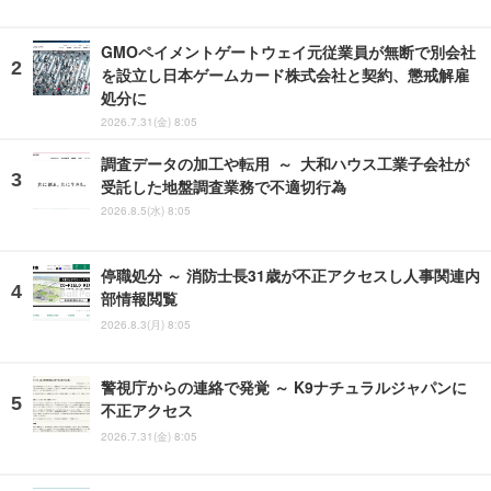
GMOペイメントゲートウェイ元従業員が無断で別会社
を設立し日本ゲームカード株式会社と契約、懲戒解雇
処分に
2026.7.31(金) 8:05
調査データの加工や転用 ～ 大和ハウス工業子会社が
受託した地盤調査業務で不適切行為
2026.8.5(水) 8:05
停職処分 ～ 消防士長31歳が不正アクセスし人事関連内
部情報閲覧
2026.8.3(月) 8:05
警視庁からの連絡で発覚 ～ K9ナチュラルジャパンに
不正アクセス
2026.7.31(金) 8:05