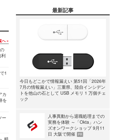
最新記事
覧へ
関の
的利
で1
今日もどこかで情報漏えい 第51回「2026年
7月の情報漏えい」三重県、陸自インシデン
トを他山の石として USB メモリ 1 万個チェ
ルアカ
ック
跡を
人事異動から退職処理までの
ツー
実務を体験 ～「Okta」ハン
ズオンワークショップ 9月11
日 大阪で開催
PR
～ 精