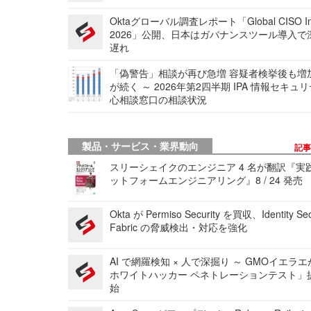
Oktaグローバル調査レポート「Global CISO Ins
2026」公開、日本はガバナンスツール導入で
遅れ
「偽警告」相談が再び急増 容疑者検挙後も増
が続く ～ 2026年第2四半期 IPA 情報セキュ
心相談窓口の相談状況
製品・サービス・業界動向
記
スリーシェイクのエンジニア 4 名が翻訳『実
ットフォームエンジニアリング』8 / 24 発売
Okta が Permiso Security を買収、Identity Sec
Fabric の脅威検出・対応を強化
AI で網羅検知 × 人で深掘り ～ GMOイエラエ
ホワイトハッカー ペネトレーションテスト」
始