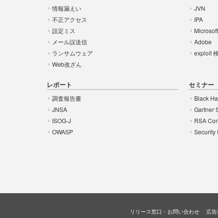
情報漏えい
JVN
不正アクセス
IPA
設定ミス
Microsof
メール誤送信
Adobe
ランサムウェア
exploit
Web改ざん
レポート
セミナー
調査報告書
Black Ha
JNSA
Gartner 
ISOG-J
RSA Con
OWASP
Security
リリース窓口・お問い合わせ
広告