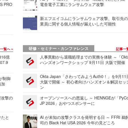
S PRO
電舎電子工業にランサムウェア攻撃
新エフエイコムにランサムウェア攻撃、取引先
業員に関する個人情報が漏えいした可能性
研修・セミナー・カンファレンス
事一覧へ
記事一
816億
人事異動から退職処理までの実務を体験 ～「Okt
7.9
ハンズオンワークショップ 9月11日 大阪で開催
Okta Japan「さわってみようAuth0！」を9月1
 が制御
大阪で開催 ～ 初心者向けハンズオン＆解説セッ
追加
ン
型攻撃の
オープンソースへの恩返し ～ HENNGEが「PyCo
JP 2026」おやつスポンサーに
けたと
AI が未知の攻撃クラスを発明する日 ～ FFRI 鵜
司の Black Hat USA 2026 今年の見どころ