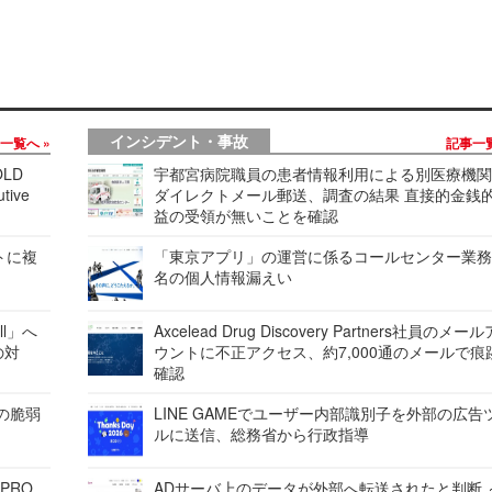
インシデント・事故
事一覧へ
記事一
LD
宇都宮病院職員の患者情報利用による別医療機
tive
ダイレクトメール郵送、調査の結果 直接的金銭
益の受領が無いことを確認
レートに複
「東京アプリ」の運営に係るコールセンター業務
名の個人情報漏えい
ell」へ
Axcelead Drug Discovery Partners社員のメー
の対
ウントに不正アクセス、約7,000通のメールで痕
確認
ンの脆弱
LINE GAMEでユーザー内部識別子を外部の広告
ルに送信、総務省から行政指導
 PRO
ADサーバ上のデータが外部へ転送されたと判断 