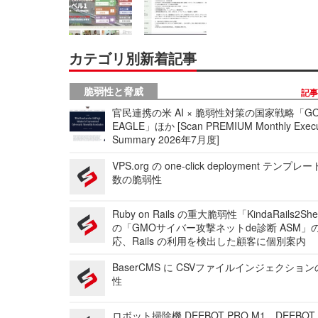
カテゴリ別新着記事
脆弱性と脅威
記
官民連携の米 AI × 脆弱性対策の国家戦略「GO
EAGLE」ほか [Scan PREMIUM Monthly Execu
Summary 2026年7月度]
VPS.org の one-click deployment テンプ
数の脆弱性
Ruby on Rails の重大脆弱性「KindaRails2Sh
の「GMOサイバー攻撃ネットde診断 ASM」
応、Rails の利用を検出した顧客に個別案内
BaserCMS に CSVファイルインジェクショ
性
ロボット掃除機 DEEBOT PRO M1、DEEBOT