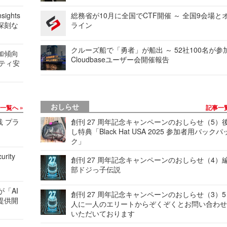
ights
総務省が10月に全国でCTF開催 ～ 全国9会場と
深刻な
ライン
クルーズ船で「勇者」が船出 ～ 52社100名が参
加傾向
Cloudbaseユーザー会開催報告
リティ安
おしらせ
事一覧へ
記事一
践 プラ
創刊 27 周年記念キャンペーンのおしらせ（5）
し特典「Black Hat USA 2025 参加者用バックパ
ク」
urity
創刊 27 周年記念キャンペーンのおしらせ（4）
部ドジっ子伝説
が「AI
創刊 27 周年記念キャンペーンのおしらせ（3）5
提供開
人に一人のエリートからぞくぞくとお問い合わ
いただいております