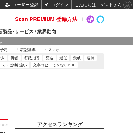
ユーザー登録
ログイン
こんにちは、ゲストさん
Scan PREMIUM 登録方法
 新製品･サービス / 業界動向
ん
予定
表記基準
スマホ
稼ぎ
訴訟
行政指導
更迭
退任
懲戒
逮捕
テスト 診断 違い
文字コピーできないPDF
アクセスランキング
e 8:05