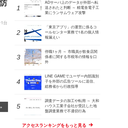
防
ADサーバ上のデータが外部へ転
送されたと判断 ～ 精電舎電子工
業にランサムウェア攻撃
1台
「東京アプリ」の運営に係るコ
ールセンター業務で1名の個人情
報漏えい
停職1ヶ月 ～ 市職員が飲食店関
係者に関する市税等の情報を口
外
LINE GAMEでユーザー内部識別
子を外部の広告ツールに送信、
総務省から行政指導
調査データの加工や転用 ～ 大和
ハウス工業子会社が受託した地
盤調査業務で不適切行為
アクセスランキングをもっと見る