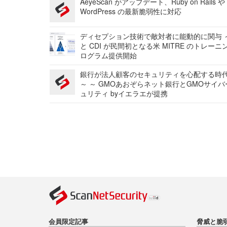
AeyeScan がアップデート、Ruby on Rails や
WordPress の最新脆弱性に対応
ディセプション技術で敵対者に能動的に関与 ～
と CDI が民間初となる米 MITRE のトレーニ
ログラム提供開始
銀行が法人顧客のセキュリティを心配する時
～ ～ GMOあおぞらネット銀行とGMOサイ
ュリティ byイエラエが提携
会員限定記事
脅威と脆