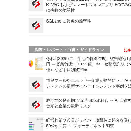
K1VAC およびスマートフォンアプリ ECOVAC
に複数の脆弱性
SGLang に複数の脆弱性
調査・レポート・白書・ガイドライン
記
令和8(2026)年上半期の特殊詐欺、被害総額1,
円 ～ 投資詐欺（797.9億）やニセ警察詐欺（50
億）など手口別被害額
市民プールやエネルギー企業が標的に ～ IPA
システムの最新サイバーインシデント事例を
脆弱性の是正期限12時間の政府も ～ AI 自律
台頭と企業の最新リスク
経営幹部や役員がサイバー攻撃後に処分を受
50%が回答 ～ フォーティネット調査