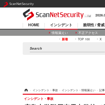
ScanNetSecurity
2026
HOME
インシデント
脆弱性 / 脅威
情報漏えい
不正アクセス
新着
TOP 100
X
ホーム
›
インシデント・事故
›
インシデント・情報漏えい
›
記事
インシデント・事故