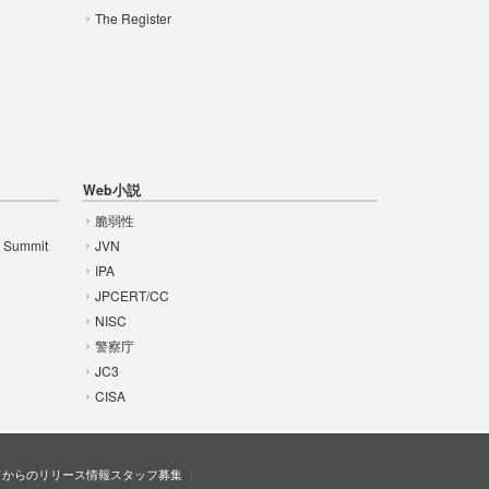
The Register
Web小説
脆弱性
t Summit
JVN
IPA
JPCERT/CC
NISC
警察庁
JC3
CISA
ドからのリリース情報
スタッフ募集