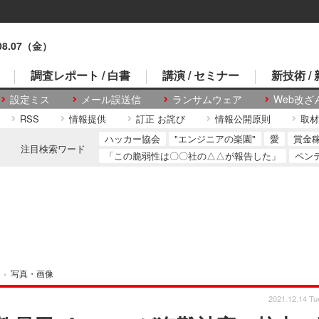
.08.07（金）
調査レポート / 白書
講演 / セミナー
新技術 /
設定ミス
メール誤送信
ランサムウェア
Web改ざ
RSS
情報提供
訂正 お詫び
情報公開原則
取材
ハッカー協会
"エンジニアの楽園"
愛
賞金
注目検索ワード
「この脆弱性は〇〇社の△△が報告した」
ペン
›
写真・画像
2021.12.14 Tu