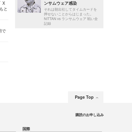
 X
ンサムウェア感染
かもと
それは朝出社してタイムカードを
件
押せないことからはじまった。
NITTAN vs ランサムウェア 戦い全
記録
用で
Page Top
購読のお申し込み
国際