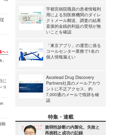
宇都宮病院職員の患者情報利
用による別医療機関のダイレ
の従
クトメール郵送、調査の結果
直接的金銭的利益の受領が無
いことを確認
「東京アプリ」の運営に係る
コールセンター業務で1名の
覧へ
個人情報漏えい
a」
Axcelead Drug Discovery
1日に
Partners社員のメールアカウ
ショ
ントに不正アクセス、約
7,000通のメールで痕跡を確
認
n
特集・連載
飼裕
脆弱性診断の内製化、失敗と
再挑戦と成功の記録