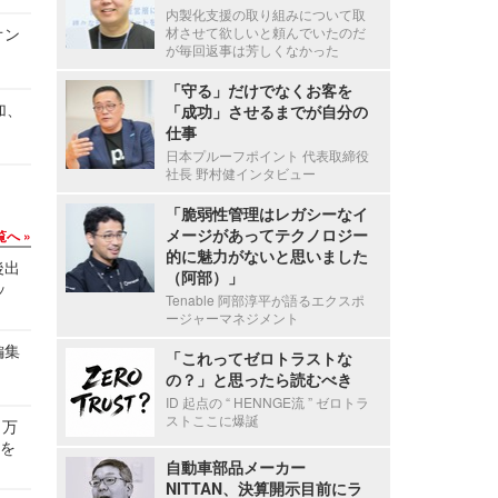
内製化支援の取り組みについて取
オン
材させて欲しいと頼んでいたのだ
が毎回返事は芳しくなかった
「守る」だけでなくお客を
加、
「成功」させるまでが自分の
仕事
日本プルーフポイント 代表取締役
社長 野村健インタビュー
「脆弱性管理はレガシーなイ
メージがあってテクノロジー
覧へ
的に魅力がないと思いました
後出
（阿部）」
ッ
Tenable 阿部淳平が語るエクスポ
ージャーマネジメント
編集
「これってゼロトラストな
の？」と思ったら読むべき
ID 起点の “ HENNGE流 ” ゼロトラ
ストここに爆誕
 万
せを
自動車部品メーカー
NITTAN、決算開示目前にラ