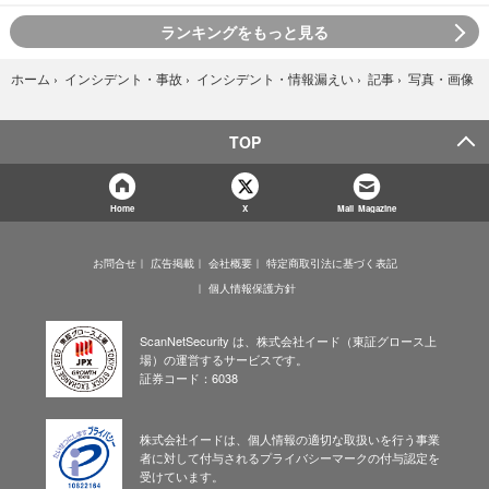
ランキングをもっと見る
写真・画像
ホーム
›
インシデント・事故
›
インシデント・情報漏えい
›
記事
›
TOP
Home
X
Mail Magazine
お問合せ
広告掲載
会社概要
特定商取引法に基づく表記
個人情報保護方針
ScanNetSecurity は、株式会社イード（東証グロース上
場）の運営するサービスです。
証券コード：6038
株式会社イードは、個人情報の適切な取扱いを行う事業
者に対して付与されるプライバシーマークの付与認定を
受けています。