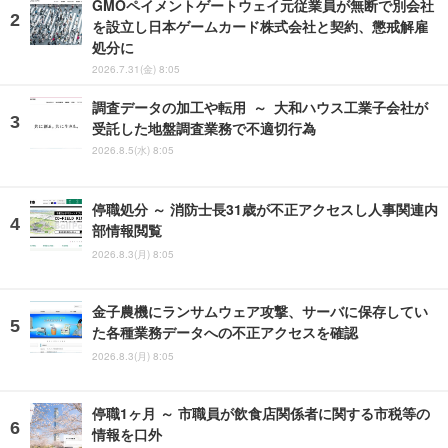
GMOペイメントゲートウェイ元従業員が無断で別会社
を設立し日本ゲームカード株式会社と契約、懲戒解雇
処分に
2026.7.31(金) 8:05
調査データの加工や転用 ～ 大和ハウス工業子会社が
受託した地盤調査業務で不適切行為
2026.8.5(水) 8:05
停職処分 ～ 消防士長31歳が不正アクセスし人事関連内
部情報閲覧
2026.8.3(月) 8:05
金子農機にランサムウェア攻撃、サーバに保存してい
た各種業務データへの不正アクセスを確認
2026.8.3(月) 8:05
停職1ヶ月 ～ 市職員が飲食店関係者に関する市税等の
情報を口外