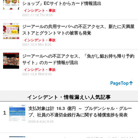
ショップ」ECサイトからカード情報流出
インシデント・事故
2021.11.18 Thu 8:05
ジーアールの共用サーバへの不正アクセス、新たに天満屋
ストアとグラントマトの被害も発覚
インシデント・事故
2021.10.4 Mon 8:05
ジーアールへの不正アクセス、「魚がし鮨お持ち帰り予約
サイト」のカード情報が流出
インシデント・事故
2021.12.8 Wed 8:05
PageTop
インシデント・情報漏えい人気記事
支払対象は計 16.3 億円 ～ プルデンシャル・グルー
プ、社員の不適切金銭行為に関する補償進捗を発表
2026.8.4(火) 8:05