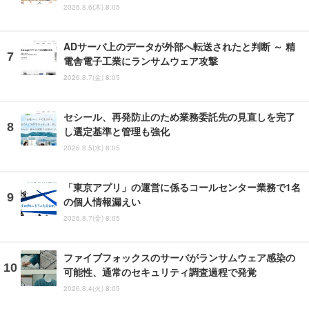
2026.8.6(木) 8:05
ADサーバ上のデータが外部へ転送されたと判断 ～ 精
電舎電子工業にランサムウェア攻撃
2026.8.7(金) 8:05
セシール、再発防止のため業務委託先の見直しを完了
し選定基準と管理も強化
2026.8.5(水) 8:05
「東京アプリ」の運営に係るコールセンター業務で1名
の個人情報漏えい
2026.8.7(金) 8:05
ファイブフォックスのサーバがランサムウェア感染の
可能性、通常のセキュリティ調査過程で発覚
2026.8.4(火) 8:05