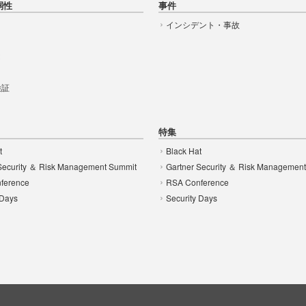
弱性
事件
インシデント・事故
t
 検証
特集
t
Black Hat
Security ＆ Risk Management Summit
Gartner Security ＆ Risk Managemen
ference
RSA Conference
 Days
Security Days