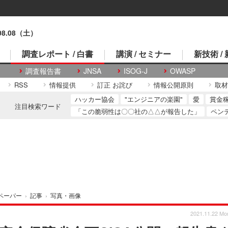
.08.08（土）
調査レポート / 白書
講演 / セミナー
新技術 /
調査報告書
JNSA
ISOG-J
OWASP
RSS
情報提供
訂正 お詫び
情報公開原則
取材
ハッカー協会
"エンジニアの楽園"
愛
賞金
注目検索ワード
「この脆弱性は〇〇社の△△が報告した」
ペン
ペーパー
›
記事
›
写真・画像
2021.11.22 Mo