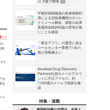
日 大阪で開催
PR
宇都宮病院職員の患者情報利
用による別医療機関のダイレ
クトメール郵送、調査の結果
直接的金銭的利益の受領が無
いことを確認
覧へ
「東京アプリ」の運営に係る
関の
コールセンター業務で1名の
的利
個人情報漏えい
で1
Axcelead Drug Discovery
Partners社員のメールアカウ
ントに不正アクセス、約
ルアカ
7,000通のメールで痕跡を確
跡を
認
ツー
特集・連載
脆弱性診断の内製化、失敗と