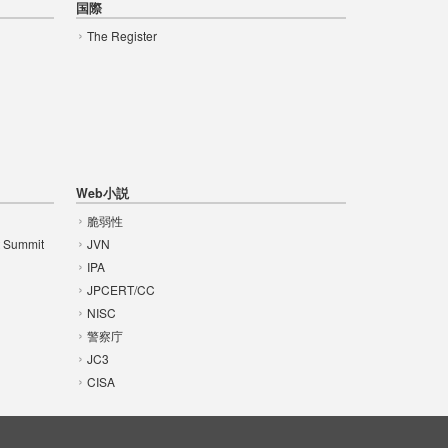
国際
The Register
Web小説
脆弱性
t Summit
JVN
IPA
JPCERT/CC
NISC
警察庁
JC3
CISA