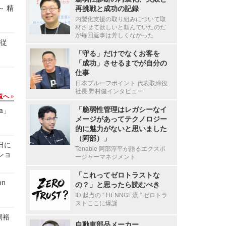
～ 精
再挑戦と成功の記録
内製化支援の取り組みについて取
材させて欲しいと頼んでいたのだ
が毎回返事は芳しくなかった
の従
「守る」だけでなくお客を
「成功」させるまでが自分の
仕事
日本プルーフポイント 代表取締役
社長 野村健インタビュー
覧へ
「脆弱性管理はレガシーなイ
a」
メージがあってテクノロジー
的に魅力がないと思いました
（阿部）」
1日に
Tenable 阿部淳平が語るエクスポ
ショ
ージャーマネジメント
「これってゼロトラストな
n
の？」と思ったら読むべき
ID 起点の “ HENNGE流 ” ゼロトラ
ストここに爆誕
飼裕
自動車部品メーカー