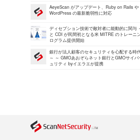
AeyeScan がアップデート、Ruby on Rails や
WordPress の最新脆弱性に対応
ディセプション技術で敵対者に能動的に関与 ～
と CDI が民間初となる米 MITRE のトレーニ
ログラム提供開始
銀行が法人顧客のセキュリティを心配する時
～ ～ GMOあおぞらネット銀行とGMOサイ
ュリティ byイエラエが提携