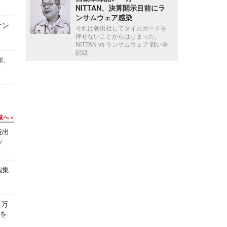
NITTAN、決算開示目前にラ
ンサムウェア感染
オン
それは朝出社してタイムカードを
押せないことからはじまった。
NITTAN vs ランサムウェア 戦い全
記録
加、
覧へ
後出
ッ
編集
 万
せを