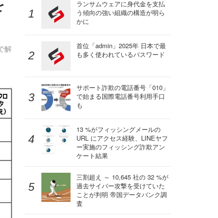
を
ランサムウェアに身代金を支払
う傾向の強い組織の構造が明ら
かに
首位「admin」2025年 日本で最
で解
も多く使われているパスワード
サポート詐欺の電話番号「010」
で始まる国際電話番号利用手口
も
13 %がフィッシングメールの
URL にアクセス経験、LINEヤフ
ー実施のフィッシング詐欺アン
ケート結果
三割超え ～ 10,645 社の 32 %が
過去サイバー攻撃を受けていた
ことが判明 帝国データバンク調
査