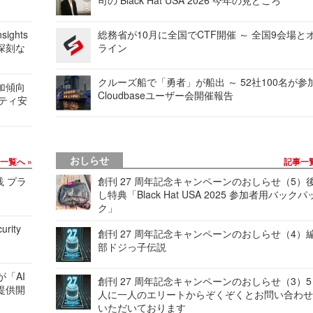
ights
総務省が10月に全国でCTF開催 ～ 全国9会場と
深刻な
ライン
クルーズ船で「勇者」が船出 ～ 52社100名が参
加傾向
Cloudbaseユーザー会開催報告
リティ安
おしらせ
事一覧へ
記事一
践 プラ
創刊 27 周年記念キャンペーンのおしらせ（5）
し特典「Black Hat USA 2025 参加者用バックパ
ク」
urity
創刊 27 周年記念キャンペーンのおしらせ（4）
部ドジっ子伝説
が「AI
創刊 27 周年記念キャンペーンのおしらせ（3）5
提供開
人に一人のエリートからぞくぞくとお問い合わ
いただいております