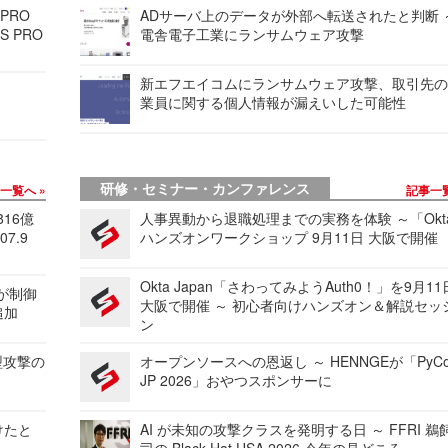
 PRO
ADサーバ上のデータが外部へ転送されたと判断 
S PRO
電舎電子工業にランサムウェア攻撃
新エフエイコムにランサムウェア攻撃、取引先
業員に関する個人情報が漏えいした可能性
研修・セミナー・カンファレンス
事一覧へ
記事一
816億
人事異動から退職処理までの実務を体験 ～「Okt
7.9
ハンズオンワークショップ 9月11日 大阪で開催
Okta Japan「さわってみようAuth0！」を9月1
 が制御
大阪で開催 ～ 初心者向けハンズオン＆解説セッ
追加
ン
型攻撃の
オープンソースへの恩返し ～ HENNGEが「PyCo
JP 2026」おやつスポンサーに
けたと
AI が未知の攻撃クラスを発明する日 ～ FFRI 鵜
司の Black Hat USA 2026 今年の見どころ