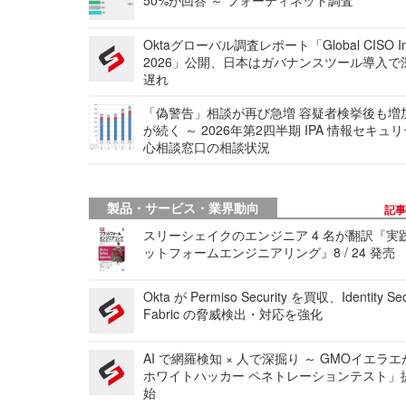
Oktaグローバル調査レポート「Global CISO Ins
2026」公開、日本はガバナンスツール導入で
遅れ
「偽警告」相談が再び急増 容疑者検挙後も増
が続く ～ 2026年第2四半期 IPA 情報セキュ
心相談窓口の相談状況
製品・サービス・業界動向
記
スリーシェイクのエンジニア 4 名が翻訳『実
ットフォームエンジニアリング』8 / 24 発売
Okta が Permiso Security を買収、Identity Sec
Fabric の脅威検出・対応を強化
AI で網羅検知 × 人で深掘り ～ GMOイエラエ
ホワイトハッカー ペネトレーションテスト」
始