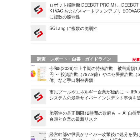
ロボット掃除機 DEEBOT PRO M1、DEEBOT
K1VAC およびスマートフォンアプリ ECOVAC
に複数の脆弱性
SGLang に複数の脆弱性
調査・レポート・白書・ガイドライン
記
令和8(2026)年上半期の特殊詐欺、被害総額1,
円 ～ 投資詐欺（797.9億）やニセ警察詐欺（50
億）など手口別被害額
市民プールやエネルギー企業が標的に ～ IPA
システムの最新サイバーインシデント事例を
脆弱性の是正期限12時間の政府も ～ AI 自律
台頭と企業の最新リスク
経営幹部や役員がサイバー攻撃後に処分を受
50%が回答 ～ フォーティネット調査