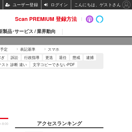
ユーザー登録
ログイン
こんにちは、ゲストさん
Scan PREMIUM 登録方法
 新製品･サービス / 業界動向
予定
表記基準
スマホ
稼ぎ
訴訟
行政指導
更迭
退任
懲戒
逮捕
テスト 診断 違い
文字コピーできないPDF
アクセスランキング
n 8:00