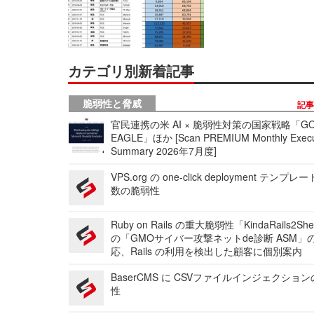
カテゴリ別新着記事
脆弱性と脅威
記
官民連携の米 AI × 脆弱性対策の国家戦略「GO
EAGLE」ほか [Scan PREMIUM Monthly Execu
Summary 2026年7月度]
VPS.org の one-click deployment テンプ
数の脆弱性
Ruby on Rails の重大脆弱性「KindaRails2Sh
の「GMOサイバー攻撃ネットde診断 ASM」
応、Rails の利用を検出した顧客に個別案内
BaserCMS に CSVファイルインジェクショ
性