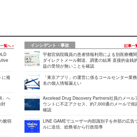
インシデント・事故
事一覧へ
記事一
LD
宇都宮病院職員の患者情報利用による別医療機
tive
ダイレクトメール郵送、調査の結果 直接的金銭
益の受領が無いことを確認
レートに複
「東京アプリ」の運営に係るコールセンター業務
名の個人情報漏えい
ell」へ
Axcelead Drug Discovery Partners社員のメー
の対
ウントに不正アクセス、約7,000通のメールで痕
確認
ンの脆弱
LINE GAMEでユーザー内部識別子を外部の広告
ルに送信、総務省から行政指導