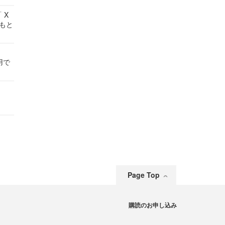
 X
かもと
件
用で
Page Top
購読のお申し込み