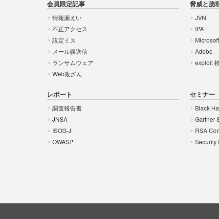
会員限定記事
脅威と脆
情報漏えい
JVN
不正アクセス
IPA
設定ミス
Microsof
メール誤送信
Adobe
ランサムウェア
exploit
Web改ざん
レポート
セミナー
調査報告書
Black Ha
JNSA
Gartner 
ISOG-J
RSA Con
OWASP
Security