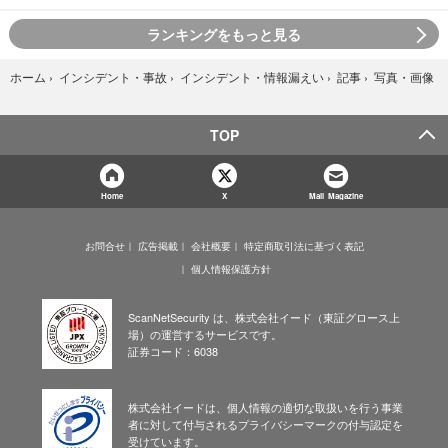
ランキングをもっと見る
写真・画像
ホーム
›
インシデント・事故
›
インシデント・情報漏えい
›
記事
›
TOP
Home
X
Mail Magazine
お問合せ
広告掲載
会社概要
特定商取引法に基づく表記
個人情報保護方針
ScanNetSecurity は、株式会社イード（東証グロース上
場）の運営するサービスです。
証券コード：6038
株式会社イードは、個人情報の適切な取扱いを行う事業
者に対して付与されるプライバシーマークの付与認定を
受けています。