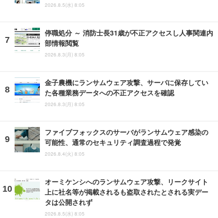
2026.8.5(水) 8:05
停職処分 ～ 消防士長31歳が不正アクセスし人事関連内
部情報閲覧
2026.8.3(月) 8:05
金子農機にランサムウェア攻撃、サーバに保存してい
た各種業務データへの不正アクセスを確認
2026.8.3(月) 8:05
ファイブフォックスのサーバがランサムウェア感染の
可能性、通常のセキュリティ調査過程で発覚
2026.8.4(火) 8:05
オーミケンシへのランサムウェア攻撃、リークサイト
上に社名等が掲載されるも盗取されたとされる実デー
タは公開されず
2026.8.5(水) 8:05