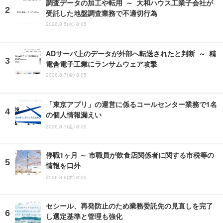
調査データの加工や転用 ～ 大和ハウス工業子会社が
受託した地盤調査業務で不適切行為
2026.8.5(水) 8:05
ADサーバ上のデータが外部へ転送されたと判断 ～ 精
電舎電子工業にランサムウェア攻撃
2026.8.7(金) 8:05
「東京アプリ」の運営に係るコールセンター業務で1名
の個人情報漏えい
2026.8.7(金) 8:05
停職1ヶ月 ～ 市職員が飲食店関係者に関する市税等の
情報を口外
2026.8.6(木) 8:05
セシール、再発防止のため業務委託先の見直しを完了
し選定基準と管理も強化