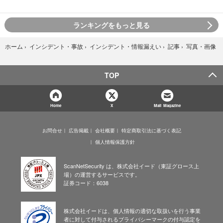
ランキングをもっと見る
写真・画像
ホーム
›
インシデント・事故
›
インシデント・情報漏えい
›
記事
›
TOP
Home
X
Mail Magazine
お問合せ
広告掲載
会社概要
特定商取引法に基づく表記
個人情報保護方針
ScanNetSecurity は、株式会社イード（東証グロース上
場）の運営するサービスです。
証券コード：6038
株式会社イードは、個人情報の適切な取扱いを行う事業
者に対して付与されるプライバシーマークの付与認定を