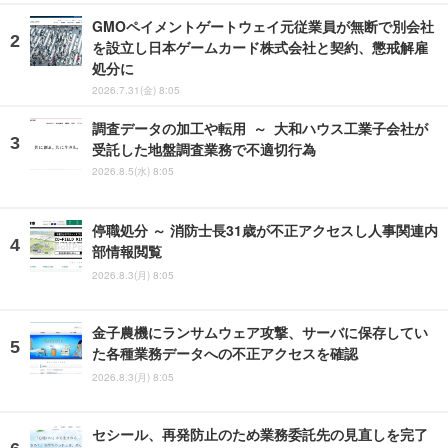
GMOペイメントゲートウェイ元従業員が無断で別会社
を設立し日本ゲームカード株式会社と契約、懲戒解雇
処分に
2026.7.31(金) 8:05
調査データの加工や転用 ～ 大和ハウス工業子会社が
受託した地盤調査業務で不適切行為
2026.8.5(水) 8:05
停職処分 ～ 消防士長31歳が不正アクセスし人事関連内
部情報閲覧
2026.8.3(月) 8:05
金子農機にランサムウェア攻撃、サーバに保存してい
た各種業務データへの不正アクセスを確認
2026.8.3(月) 8:05
セシール、再発防止のため業務委託先の見直しを完了