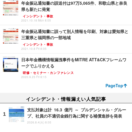
年金振込通知書の誤送付は97万5,065件、和歌山県と奈良
県も新たに発覚
インシデント・事故
2021.10.18 Mon 8:05
年金振込通知書に誤って別人情報を印刷、対象は愛知県と
三重県と福岡県の一部地域
インシデント・事故
2021.10.8 Fri 8:05
日本年金機構情報漏洩事件をMITRE ATT&CKフレームワ
ークでふりかえる
研修・セミナー・カンファレンス
2020.9.25 Fri 8:15
PageTop
インシデント・情報漏えい人気記事
支払対象は計 16.3 億円 ～ プルデンシャル・グルー
プ、社員の不適切金銭行為に関する補償進捗を発表
2026.8.4(火) 8:05