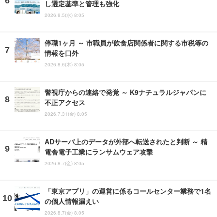
し選定基準と管理も強化
2026.8.5(水) 8:05
停職1ヶ月 ～ 市職員が飲食店関係者に関する市税等の
情報を口外
2026.8.6(木) 8:05
警視庁からの連絡で発覚 ～ K9ナチュラルジャパンに
不正アクセス
2026.7.31(金) 8:05
ADサーバ上のデータが外部へ転送されたと判断 ～ 精
電舎電子工業にランサムウェア攻撃
2026.8.7(金) 8:05
「東京アプリ」の運営に係るコールセンター業務で1名
の個人情報漏えい
2026.8.7(金) 8:05