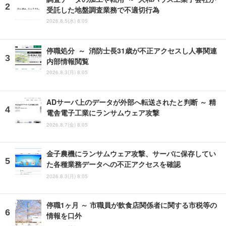
受託した地盤調査業務で不適切行為
2026.8.5(水) 8:05
停職処分 ～ 消防士長31歳が不正アクセスし人事関連
内部情報閲覧
2026.8.3(月) 8:05
ADサーバ上のデータが外部へ転送されたと判断 ～ 精
電舎電子工業にランサムウェア攻撃
2026.8.7(金) 8:05
金子農機にランサムウェア攻撃、サーバに保存してい
た各種業務データへの不正アクセスを確認
2026.8.3(月) 8:05
停職1ヶ月 ～ 市職員が飲食店関係者に関する市税等の
情報を口外