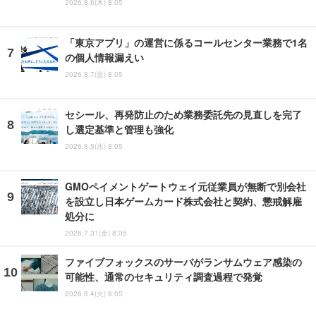
2026.8.6(木) 8:05
「東京アプリ」の運営に係るコールセンター業務で1名
の個人情報漏えい
2026.8.7(金) 8:05
セシール、再発防止のため業務委託先の見直しを完了
し選定基準と管理も強化
2026.8.5(水) 8:05
GMOペイメントゲートウェイ元従業員が無断で別会社
を設立し日本ゲームカード株式会社と契約、懲戒解雇
処分に
2026.7.31(金) 8:05
ファイブフォックスのサーバがランサムウェア感染の
可能性、通常のセキュリティ調査過程で発覚
2026.8.4(火) 8:05