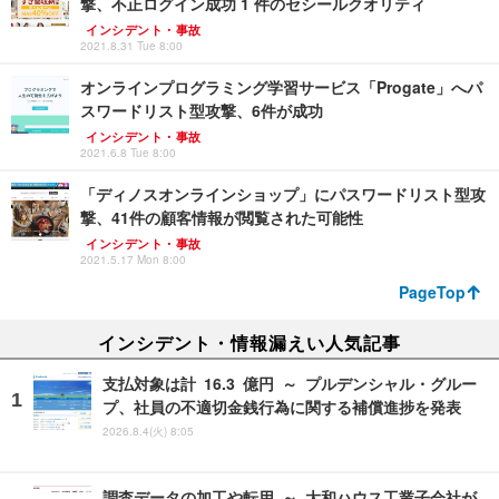
撃、不正ログイン成功 1 件のセシールクオリティ
インシデント・事故
2021.8.31 Tue 8:00
オンラインプログラミング学習サービス「Progate」へパ
スワードリスト型攻撃、6件が成功
インシデント・事故
2021.6.8 Tue 8:00
「ディノスオンラインショップ」にパスワードリスト型攻
撃、41件の顧客情報が閲覧された可能性
インシデント・事故
2021.5.17 Mon 8:00
PageTop
インシデント・情報漏えい人気記事
支払対象は計 16.3 億円 ～ プルデンシャル・グルー
プ、社員の不適切金銭行為に関する補償進捗を発表
2026.8.4(火) 8:05
調査データの加工や転用 ～ 大和ハウス工業子会社が