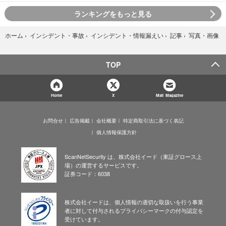
ランキングをもっと見る
写真・画像
ホーム
›
インシデント・事故
›
インシデント・情報漏えい
›
記事
›
TOP
Home
X
Mail Magazine
お問合せ
広告掲載
会社概要
特定商取引法に基づく表記
個人情報保護方針
ScanNetSecurity は、株式会社イード（東証グロース上
場）の運営するサービスです。
証券コード：6038
株式会社イードは、個人情報の適切な取扱いを行う事業
者に対して付与されるプライバシーマークの付与認定を
受けています。