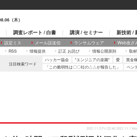
.08.06（木）
調査レポート / 白書
講演 / セミナー
新技術 /
設定ミス
メール誤送信
ランサムウェア
Web改ざ
RSS
情報提供
訂正 お詫び
情報公開原則
取材
ハッカー協会
"エンジニアの楽園"
愛
賞金
注目検索ワード
「この脆弱性は〇〇社の△△が報告した」
ペン
2021.11.5 Fri 22:46
2021.11.1 Mo