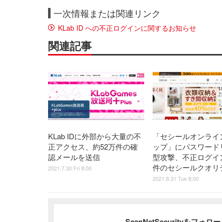
一次情報または関連リンク
KLab ID への不正ログインに関するお知らせ
関連記事
KLab IDに外部から大量の不
「セシールオンライ
正アクセス、約52万件の確
ップ」にパスワード
認メールを送信
型攻撃、不正ログイン
件のセシールクオリ
2021.7.30 Fri 8:00
2021.8.31 Tue 8:00
ScanNetSecurityをフォ