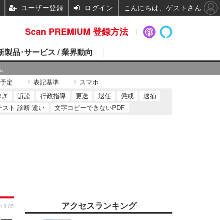
ユーザー登録
ログイン
こんにちは、ゲストさん
Scan PREMIUM 登録方法
 新製品･サービス / 業界動向
ん
予定
表記基準
スマホ
稼ぎ
訴訟
行政指導
更迭
退任
懲戒
逮捕
テスト 診断 違い
文字コピーできないPDF
アクセスランキング
n 8:05