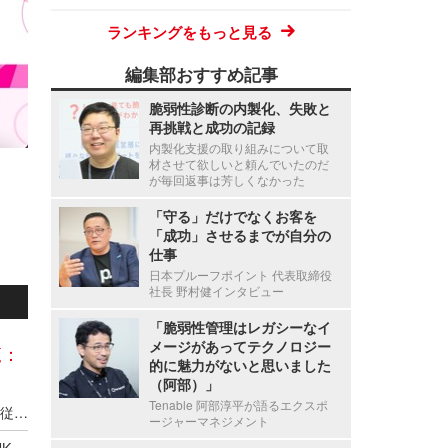
ランキングをもっと見る
編集部おすすめ記事
脆弱性診断の内製化、失敗と
再挑戦と成功の記録
内製化支援の取り組みについて取
材させて欲しいと頼んでいたのだ
が毎回返事は芳しくなかった
「守る」だけでなくお客を
「成功」させるまでが自分の
仕事
日本プルーフポイント 代表取締役
社長 野村健インタビュー
「脆弱性管理はレガシーなイ
メージがあってテクノロジー
覧：
的に魅力がないと思いました
（阿部）」
Tenable 阿部淳平が語るエクスポ
新エフエイコムにランサムウェア攻撃、取引先の従業員に関する個人情報が漏えいした可能性
ージャーマネジメント
ANAグループ 株式会社OCSの「OCS FAMILY LINK SERVICE」に不正アクセス、一部の個人情報・データが流出した可能性