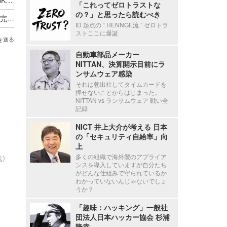
「これってゼロトラストな
の？」と思ったら読むべき
セシール、再発防止のため業務委託先の見直しを完了し選定基準と管理も強化
ID 起点の “ HENNGE流 ” ゼロトラ
ストここに爆誕
を送る
自動車部品メーカー
NITTAN、決算開示目前にラ
ンサムウェア感染
それは朝出社してタイムカードを
押せないことからはじまった。
NITTAN vs ランサムウェア 戦い全
記録
NICT 井上大介が考える 日本
の「セキュリティ自給率」向
上
多くの組織で海外製のアプライア
哉》
ンスを導入していますが自分たち
がどんな仕組みで守られているか
わかっていないんじゃないでしょ
うか？
「趣味：ハッキング」一般社
団法人日本ハッカー協会 杉浦
隆幸