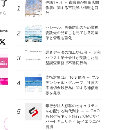
完了
停職1ヶ月 ～ 市職員が飲食店関
係者に関する市税等の情報を口
から
外
セシール、再発防止のため業務
iews
委託先の見直しを完了し選定基
準と管理も強化
調査データの加工や転用 ～ 大和
ハウス工業子会社が受託した地
盤調査業務で不適切行為
支払対象は計 16.3 億円 ～ プル
デンシャル・グループ、社員の
不適切金銭行為に関する補償進
捗を発表
銀行が法人顧客のセキュリティ
を心配する時代到来 ～ ～ GMO
あおぞらネット銀行とGMOサイ
バーセキュリティ byイエラエが
提携