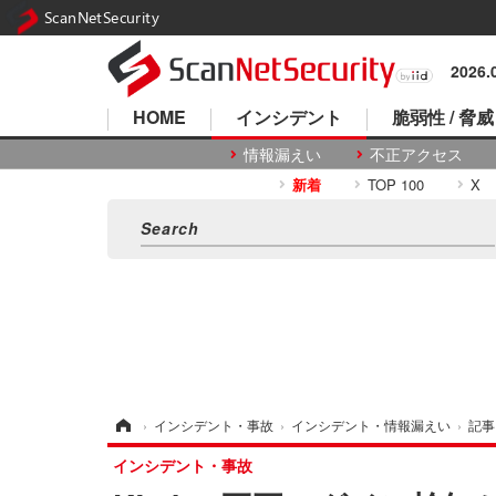
ScanNetSecurity
2026
HOME
インシデント
脆弱性 / 脅威
情報漏えい
不正アクセス
新着
TOP 100
X
ホーム
›
インシデント・事故
›
インシデント・情報漏えい
›
記事
インシデント・事故