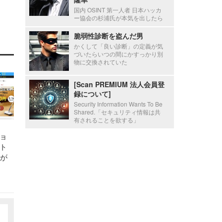
国内 OSINT 第一人者 日本ハッカ
ー協会の杉浦氏が本気を出したら
脆弱性診断を盗んだ男
かくして「良い診断」の定義が気
づいたらいつの間にかすっかり別
物に交換されていた
[Scan PREMIUM 法人会員登
録について]
Security Information Wants To Be
Shared.「セキュリティ情報は共
有されることを欲する」
ョ
ト
報が