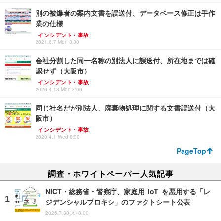
別の被爆者の案内文書を誤送付、データベース修正は手作
業の仕様
インシデント・事故
2021.6.7 Mon 8:00
会社分割した同一名称の別法人に誤送付、所在地までは確
認せず（大阪市）
インシデント・事故
2020.4.13 Mon 8:00
同じ社名だが別法人、廃棄物処理に関する文書誤送付（大
阪市）
インシデント・事故
2020.4.1 Wed 8:00
PageTop
調査・ホワイトペーパー人気記事
NICT・総務省・警察庁、家庭用 IoT を悪用する「レ
ジデンシャルプロキシ」のファクトシート公表
2026.7.30(木) 8:00