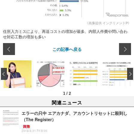
《画像提供 インクリメントP》
住所入力ミスにより、再送コストの増加が最多、内部人件費や問い合わ
せ対応工数の増加も多い
この記事へ戻る
‹
1
/
2
関連ニュース
エラーの只中 エアカナダ、アカウントリセットに殺到し
（The Register）
国際
2018.8.31 Fri 8:30