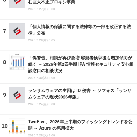
む巨大不正プロキシ事業
2026.7.27(月) 8:00
「個人情報の保護に関する法律等の一部を改正する法
律」公布
2026.7.29(水) 8:05
「偽警告」相談が再び急増 容疑者検挙後も増加傾向が
続く ～ 2026年第2四半期 IPA 情報セキュリティ安心相
談窓口の相談状況
2026.7.30(木) 8:00
ランサムウェアの主因は ID 侵害 ～ ソフォス「ランサ
ムウェアの現状2026年版」
2026.7.24(金) 8:00
TwoFive、2026年上半期のフィッシングトレンドを公
開 ～ Azure の悪用拡大
2026.7.28(火) 8:00