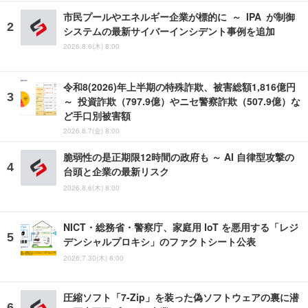
市民プールやエネルギー企業が標的に ～ IPA が制御
システムの最新サイバーインシデント事例を追加
2026.8.6(木) 8:00
令和8(2026)年上半期の特殊詐欺、被害総額1,816億円
～ 投資詐欺（797.9億）やニセ警察詐欺（507.9億）な
ど手口別被害額
2026.8.7(金) 8:00
脆弱性の是正期限12時間の政府も ～ AI 自律型攻撃の
台頭と企業の最新リスク
2026.8.6(木) 8:00
NICT・総務省・警察庁、家庭用 IoT を悪用する「レジ
デンシャルプロキシ」のファクトシート公表
2026.7.30(木) 8:00
圧縮ソフト「7-Zip」を装った偽ソフトウェアの裏に潜