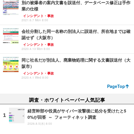
別の被爆者の案内文書を誤送付、データベース修正は手作
業の仕様
インシデント・事故
2021.6.7 Mon 8:00
会社分割した同一名称の別法人に誤送付、所在地までは確
認せず（大阪市）
インシデント・事故
2020.4.13 Mon 8:00
同じ社名だが別法人、廃棄物処理に関する文書誤送付（大
阪市）
インシデント・事故
2020.4.1 Wed 8:00
PageTop
調査・ホワイトペーパー人気記事
経営幹部や役員がサイバー攻撃後に処分を受けたと5
0%が回答 ～ フォーティネット調査
2026.8.5(水) 8:00