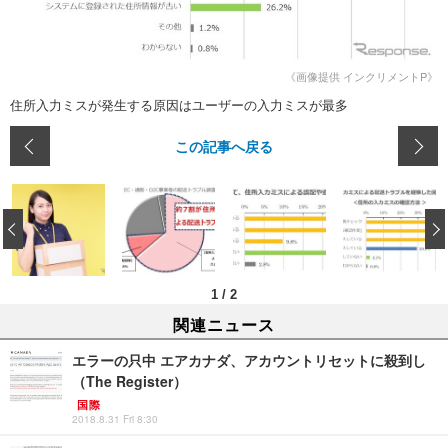
《画像提供 インクリメントP》
住所入力ミスが発生する原因はユーザーの入力ミスが最多
この記事へ戻る
‹
1
/
2
関連ニュース
エラーの只中 エアカナダ、アカウントリセットに殺到し
（The Register）
国際
2018.8.31 Fri 8:30