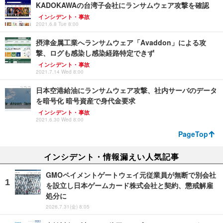
KADOKAWAの台湾子会社にランサムウェア攻撃を確認
インシデント・事故
2021.6.8 Tue 8:00
摂津金属工業へランサムウェア「Avaddon」による攻
撃、ログも感染し感染経路特定できず
インシデント・事故
2021.7.14 Wed 8:00
日本空港給油にランサムウェア攻撃、社内サーバのデータ
を暗号化 暗号資産で身代金要求
インシデント・事故
2021.6.30 Wed 8:00
PageTop
インシデント・情報漏えい人気記事
GMOペイメントゲートウェイ元従業員が無断で別会社
を設立し日本ゲームカード株式会社と契約、懲戒解雇
処分に
2026.7.31(金) 8:05