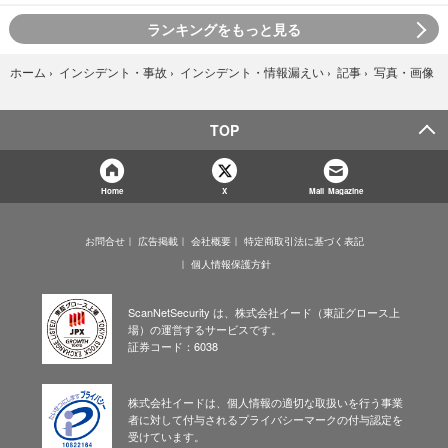
ランキングをもっと見る
写真・画像
ホーム
›
インシデント・事故
›
インシデント・情報漏えい
›
記事
›
TOP
Home
X
Mail Magazine
お問合せ
広告掲載
会社概要
特定商取引法に基づく表記
個人情報保護方針
ScanNetSecurity は、株式会社イード（東証グロース上
場）の運営するサービスです。
証券コード：6038
株式会社イードは、個人情報の適切な取扱いを行う事業
者に対して付与されるプライバシーマークの付与認定を
受けています。