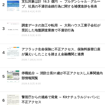
支払対象は計 16.3 億円 ～ プルデンシャル・グルー
プ、社員の不適切金銭行為に関する補償進捗を発表
2026.8.4(火) 8:05
調査データの加工や転用 ～ 大和ハウス工業子会社が
受託した地盤調査業務で不適切行為
2026.8.5(水) 8:05
アフラック生命保険に不正アクセス、保険料振替口座
が漏えいしたことを踏まえ金融機関と連携
2026.7.28(火) 8:05
停職処分 ～ 消防士長31歳が不正アクセスし人事関連内
部情報閲覧
2026.8.3(月) 8:05
警視庁からの連絡で発覚 ～ K9ナチュラルジャパンに
不正アクセス