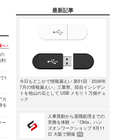
最新記事
覧へ
関の
的利
で1
今日もどこかで情報漏えい 第51回「2026年
7月の情報漏えい」三重県、陸自インシデン
トを他山の石として USB メモリ 1 万個チェ
ルアカ
ック
跡を
人事異動から退職処理までの
実務を体験 ～「Okta」ハン
ツー
ズオンワークショップ 9月11
日 大阪で開催
PR