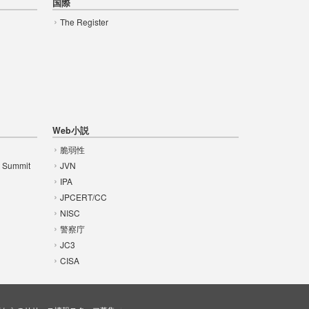
国際
The Register
Web小説
脆弱性
t Summit
JVN
IPA
JPCERT/CC
NISC
警察庁
JC3
CISA