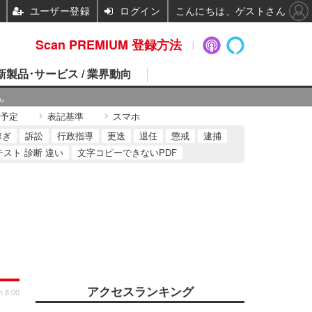
ユーザー登録
ログイン
こんにちは、ゲストさん
Scan PREMIUM 登録方法
 新製品･サービス / 業界動向
ん
予定
表記基準
スマホ
稼ぎ
訴訟
行政指導
更迭
退任
懲戒
逮捕
テスト 診断 違い
文字コピーできないPDF
アクセスランキング
n 8:00