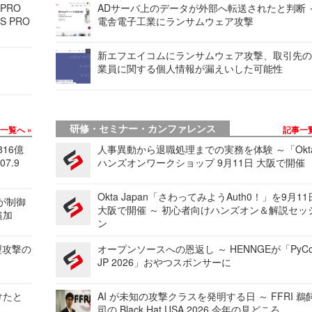
 PRO
ADサーバ上のデータが外部へ転送されたと判断 
S PRO
電舎電子工業にランサムウェア攻撃
新エフエイコムにランサムウェア攻撃、取引先
業員に関する個人情報が漏えいした可能性
研修・セミナー・カンファレンス
事一覧へ
記事一
816億
人事異動から退職処理までの実務を体験 ～「Okt
7.9
ハンズオンワークショップ 9月11日 大阪で開催
Okta Japan「さわってみようAuth0！」を9月1
 が制御
大阪で開催 ～ 初心者向けハンズオン＆解説セッ
追加
ン
型攻撃の
オープンソースへの恩返し ～ HENNGEが「PyCo
JP 2026」おやつスポンサーに
けたと
AI が未知の攻撃クラスを発明する日 ～ FFRI 鵜
司の Black Hat USA 2026 今年の見どころ