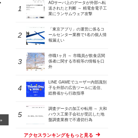
ー
ADサーバ上のデータが外部へ転
送されたと判断 ～ 精電舎電子工
業にランサムウェア攻撃
「東京アプリ」の運営に係るコ
ールセンター業務で1名の個人情
報漏えい
停職1ヶ月 ～ 市職員が飲食店関
係者に関する市税等の情報を口
外
LINE GAMEでユーザー内部識別
子を外部の広告ツールに送信、
総務省から行政指導
調査データの加工や転用 ～ 大和
ハウス工業子会社が受託した地
盤調査業務で不適切行為
アクセスランキングをもっと見る