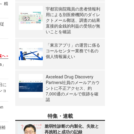
～ 精
宇都宮病院職員の患者情報利
用による別医療機関のダイレ
クトメール郵送、調査の結果
の従
直接的金銭的利益の受領が無
いことを確認
「東京アプリ」の運営に係る
コールセンター業務で1名の
覧へ
個人情報漏えい
a」
Axcelead Drug Discovery
Partners社員のメールアカウ
1日に
ントに不正アクセス、約
ショ
7,000通のメールで痕跡を確
認
n
特集・連載
脆弱性診断の内製化、失敗と
飼裕
再挑戦と成功の記録