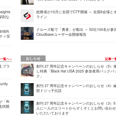
ights
総務省が10月に全国でCTF開催 ～ 全国9会場と
深刻な
ライン
クルーズ船で「勇者」が船出 ～ 52社100名が参
加傾向
Cloudbaseユーザー会開催報告
リティ安
おしらせ
事一覧へ
記事一
践 プラ
創刊 27 周年記念キャンペーンのおしらせ（5）
し特典「Black Hat USA 2025 参加者用バックパ
ク」
urity
創刊 27 周年記念キャンペーンのおしらせ（4）
部ドジっ子伝説
が「AI
創刊 27 周年記念キャンペーンのおしらせ（3）5
提供開
人に一人のエリートからぞくぞくとお問い合わ
いただいております