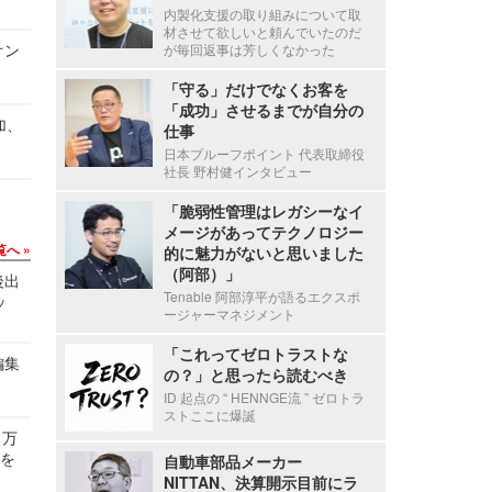
内製化支援の取り組みについて取
材させて欲しいと頼んでいたのだ
オン
が毎回返事は芳しくなかった
「守る」だけでなくお客を
「成功」させるまでが自分の
加、
仕事
日本プルーフポイント 代表取締役
社長 野村健インタビュー
「脆弱性管理はレガシーなイ
メージがあってテクノロジー
覧へ
的に魅力がないと思いました
（阿部）」
後出
Tenable 阿部淳平が語るエクスポ
ッ
ージャーマネジメント
「これってゼロトラストな
編集
の？」と思ったら読むべき
ID 起点の “ HENNGE流 ” ゼロトラ
ストここに爆誕
 万
せを
自動車部品メーカー
NITTAN、決算開示目前にラ