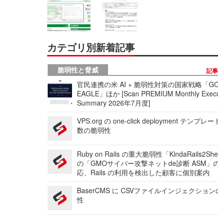
カテゴリ別新着記事
脆弱性と脅威
記
官民連携の米 AI × 脆弱性対策の国家戦略「GO
EAGLE」ほか [Scan PREMIUM Monthly Execu
Summary 2026年7月度]
VPS.org の one-click deployment テンプ
数の脆弱性
Ruby on Rails の重大脆弱性「KindaRails2Sh
の「GMOサイバー攻撃ネットde診断 ASM」
応、Rails の利用を検出した顧客に個別案内
BaserCMS に CSVファイルインジェクショ
性