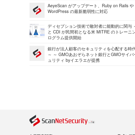
AeyeScan がアップデート、Ruby on Rails や
WordPress の最新脆弱性に対応
ディセプション技術で敵対者に能動的に関与 ～
と CDI が民間初となる米 MITRE のトレーニ
ログラム提供開始
銀行が法人顧客のセキュリティを心配する時
～ ～ GMOあおぞらネット銀行とGMOサイ
ュリティ byイエラエが提携