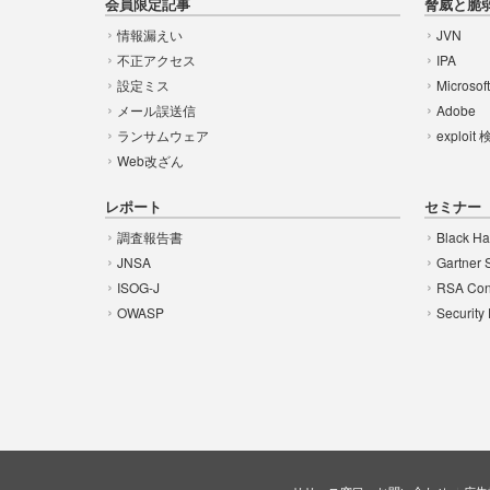
会員限定記事
脅威と脆
情報漏えい
JVN
不正アクセス
IPA
設定ミス
Microsof
メール誤送信
Adobe
ランサムウェア
exploit
Web改ざん
レポート
セミナー
調査報告書
Black Ha
JNSA
Gartner 
ISOG-J
RSA Con
OWASP
Security