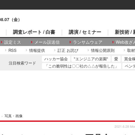
.08.07（金）
調査レポート / 白書
講演 / セミナー
新技術 /
設定ミス
メール誤送信
ランサムウェア
Web改ざ
RSS
情報提供
訂正 お詫び
情報公開原則
取材
ハッカー協会
"エンジニアの楽園"
愛
賞金
注目検索ワード
「この脆弱性は〇〇社の△△が報告した」
ペン
›
写真・画像
2021.6.28 Mo