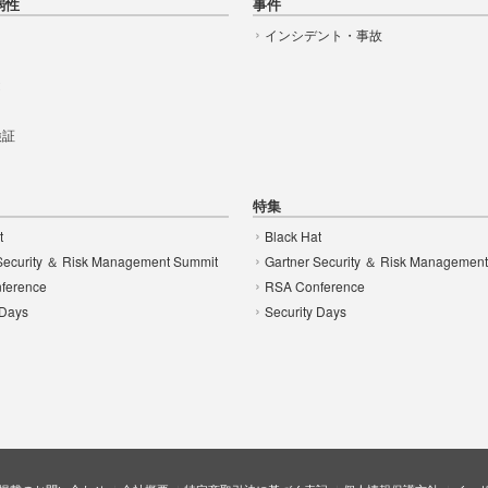
弱性
事件
インシデント・事故
t
 検証
特集
t
Black Hat
Security ＆ Risk Management Summit
Gartner Security ＆ Risk Managemen
ference
RSA Conference
 Days
Security Days