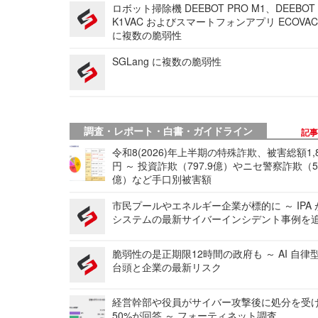
ロボット掃除機 DEEBOT PRO M1、DEEBOT
K1VAC およびスマートフォンアプリ ECOVAC
に複数の脆弱性
SGLang に複数の脆弱性
調査・レポート・白書・ガイドライン
記
令和8(2026)年上半期の特殊詐欺、被害総額1,
円 ～ 投資詐欺（797.9億）やニセ警察詐欺（50
億）など手口別被害額
市民プールやエネルギー企業が標的に ～ IPA
システムの最新サイバーインシデント事例を
脆弱性の是正期限12時間の政府も ～ AI 自律
台頭と企業の最新リスク
経営幹部や役員がサイバー攻撃後に処分を受
50%が回答 ～ フォーティネット調査