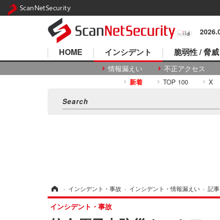
ScanNetSecurity
2026
HOME
インシデント
脆弱性 / 脅威
情報漏えい
不正アクセス
新着
TOP 100
X
ホーム
›
インシデント・事故
›
インシデント・情報漏えい
›
記事
インシデント・事故