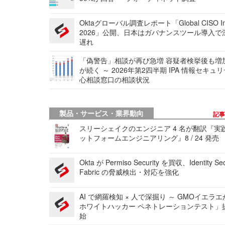
Oktaグローバル調査レポート「Global CISO Ins
2026」公開、日本はガバナンスツール導入で
遅れ
「偽警告」相談が再び急増 容疑者検挙後も増
が続く ～ 2026年第2四半期 IPA 情報セキュ
心相談窓口の相談状況
製品・サービス・業界動向
記
スリーシェイクのエンジニア 4 名が翻訳『実
ットフォームエンジニアリング』8 / 24 発売
Okta が Permiso Security を買収、Identity Sec
Fabric の脅威検出・対応を強化
AI で網羅検知 × 人で深掘り ～ GMOイエラエ
ホワイトハッカー ペネトレーションテスト」
始