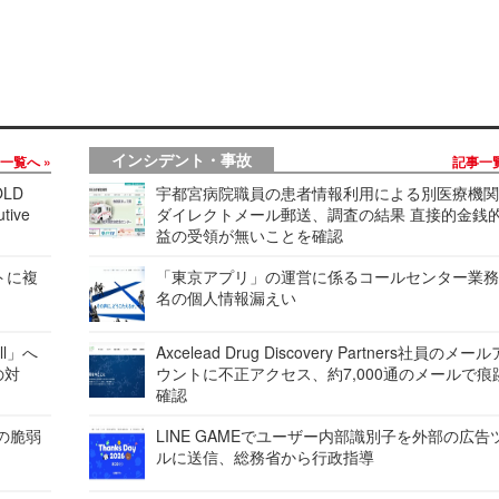
インシデント・事故
事一覧へ
記事一
LD
宇都宮病院職員の患者情報利用による別医療機
tive
ダイレクトメール郵送、調査の結果 直接的金銭
益の受領が無いことを確認
レートに複
「東京アプリ」の運営に係るコールセンター業務
名の個人情報漏えい
ell」へ
Axcelead Drug Discovery Partners社員のメー
の対
ウントに不正アクセス、約7,000通のメールで痕
確認
ンの脆弱
LINE GAMEでユーザー内部識別子を外部の広告
ルに送信、総務省から行政指導