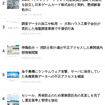
を設立し日本ゲームカード株式会社と契約、懲戒解雇
処分に
2026.7.31(金) 8:05
調査データの加工や転用 ～ 大和ハウス工業子会社が
受託した地盤調査業務で不適切行為
2026.8.5(水) 8:05
停職処分 ～ 消防士長31歳が不正アクセスし人事関連内
部情報閲覧
2026.8.3(月) 8:05
金子農機にランサムウェア攻撃、サーバに保存してい
た各種業務データへの不正アクセスを確認
2026.8.3(月) 8:05
セシール、再発防止のため業務委託先の見直しを完了
し選定基準と管理も強化