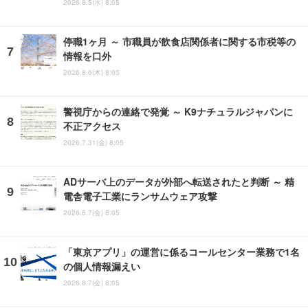
2026.8.5(水) 8:05
停職1ヶ月 ～ 市職員が飲食店関係者に関する市税等の
情報を口外
2026.8.6(木) 8:05
警視庁からの連絡で発覚 ～ K9ナチュラルジャパンに
不正アクセス
2026.7.31(金) 8:05
ADサーバ上のデータが外部へ転送されたと判断 ～ 精
電舎電子工業にランサムウェア攻撃
2026.8.7(金) 8:05
「東京アプリ」の運営に係るコールセンター業務で1名
の個人情報漏えい
2026.8.7(金) 8:05