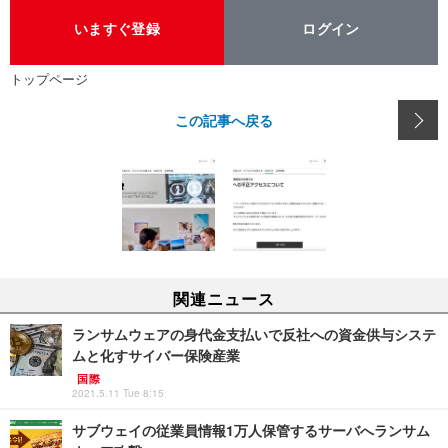
いますぐ登録
ログイン
トップページ
この記事へ戻る
関連ニュース
ランサムウェアの身代金支払いで反社への資金供与システ
ムと化すサイバー保険産業
国際
2021.5.11 Tue 8:15
サブウェイの従業員情報1万人保管するサーバへランサム