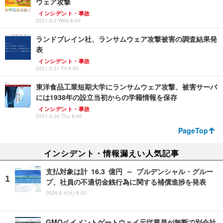
ウェア攻撃
インシデント・事故
2021.6.2 Wed 8:00
ランドブレイン社、ランサムウェア攻撃被害の調査結果発
表
インシデント・事故
2021.5.21 Fri 8:00
東洋食品工業短期大学にランサムウェア攻撃、被害サーバ
には1938年の設立当初からの学籍情報を保存
インシデント・事故
2021.5.20 Thu 8:00
PageTop
インシデント・情報漏えい人気記事
支払対象は計 16.3 億円 ～ プルデンシャル・グルー
プ、社員の不適切金銭行為に関する補償進捗を発表
2026.8.4(火) 8:05
GMOペイメントゲートウェイ元従業員が無断で別会社