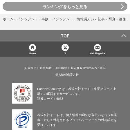
ランキングをもっと見る
写真・画像
ホーム
›
インシデント・事故
›
インシデント・情報漏えい
›
記事
›
TOP
Home
X
Mail Magazine
お問合せ
広告掲載
会社概要
特定商取引法に基づく表記
個人情報保護方針
ScanNetSecurity は、株式会社イード（東証グロース上
場）の運営するサービスです。
証券コード：6038
株式会社イードは、個人情報の適切な取扱いを行う事業
者に対して付与されるプライバシーマークの付与認定を
受けています。