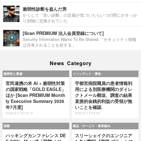
脆弱性診断を盗んだ男
かくして「良い診断」の定義が気づいたらいつの間にかすっか
り別物に交換されていた
[Scan PREMIUM 法人会員登録について]
Security Information Wants To Be Shared.「セキュリティ情報
は共有されることを欲する」
News Category
脆弱性と脅威
インシデント・事故
官民連携の米 AI × 脆弱性対策
宇都宮病院職員の患者情報利
の国家戦略「GOLD EAGLE」
用による別医療機関のダイレ
ほか [Scan PREMIUM Month
クトメール郵送、調査の結果
ly Executive Summary 2026
直接的金銭的利益の受領が無
年7月度]
いことを確認
2026.8.6 Thu 8:15
2026.8.7 Fri 8:05
国際
製品・サービス・業界動向
ハッキングカンファレンス DE
スリーシェイクのエンジニア