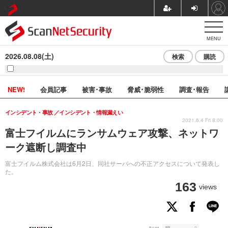
MENU
2026.08.08(土)
検索
購読
NEW!
会員記事
被害･事故
脅威･脆弱性
調査･報告
インシデント・事故
インシデント・情報漏えい
2021.6.4 Fri 8:00
富士フイルムにランサムウェア攻撃、ネットワ
ーク遮断し調査中
富士フイルム株式会社は6月2日、同社サーバへの不正アクセスについて発表し
た。
163
views