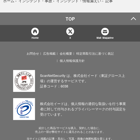
記事
ホーム
›
インシデント・事故
›
インシデント・情報漏えい
›
TOP
Home
X
Mail Magazine
お問合せ
広告掲載
会社概要
特定商取引法に基づく表記
個人情報保護方針
ScanNetSecurity は、株式会社イード（東証グロース上
場）の運営するサービスです。
証券コード：6038
株式会社イードは、個人情報の適切な取扱いを行う事業
者に対して付与されるプライバシーマークの付与認定を
受けています。
紹介した商品/サービスを購入、契約した場合に、
売上の一部が弊社サイトに還元されることがあります。
当サイトに掲載の記事・見出し・写真・画像の無断転載を禁じます。