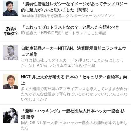
「脆弱性管理はレガシーなイメージがあってテクノロジー
的に魅力がないと思いました（阿部）」
Tenable 阿部淳平が語るエクスポージャーマネジメント
「これってゼロトラストなの？」と思ったら読むべき
ID 起点の “ HENNGE流 ” ゼロトラストここに爆誕
自動車部品メーカーNITTAN、決算開示目前にランサムウ
ェア感染
それは朝出社してタイムカードを押せないことからはじまっ
た。NITTAN vs ランサムウェア 戦い全記録
NICT 井上大介が考える 日本の「セキュリティ自給率」向
上
多くの組織で海外製のアプライアンスを導入していますが自分
たちがどんな仕組みで守られているかわかっていないんじゃな
いでしょうか？
「趣味：ハッキング」一般社団法人日本ハッカー協会 杉
浦 隆幸
国内 OSINT 第一人者 日本ハッカー協会の杉浦氏が本気を出し
たら