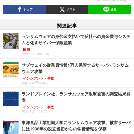
シェア
ポスト
送る
関連記事
ランサムウェアの身代金支払いで反社への資金供与システ
ムと化すサイバー保険産業
国際
2021.5.11 Tue 8:15
サブウェイの従業員情報1万人保管するサーバへランサム
ウェア攻撃
インシデント・事故
2021.6.2 Wed 8:00
ランドブレイン社、ランサムウェア攻撃被害の調査結果発
表
インシデント・事故
2021.5.21 Fri 8:00
東洋食品工業短期大学にランサムウェア攻撃、被害サーバ
には1938年の設立当初からの学籍情報を保存