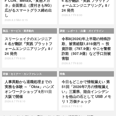
F CON、Meta式「変態メガ
4 名が翻訳『実践 プラットフ
ネ」全面禁止（度付きもNG）
ォームエンジニアリング』8 /
広がるスマートグラス締め出
24 発売
し
2026.8.7 Fri 8:00
2026.8.3 Mon 8:15
製品・サービス・業界動向
調査・レポート・白書・ガイドライン
スリーシェイクのエンジニア
令和8(2026)年上半期の特殊詐
4 名が翻訳『実践 プラットフ
欺、被害総額1,816億円 ～ 投
ォームエンジニアリング』8 /
資詐欺（797.9億）やニセ警察
24 発売
詐欺（507.9億）など手口別被
害額
2026.8.7 Fri 8:00
2026.8.7 Fri 8:00
研修・セミナー・カンファレンス
特集
人事異動から退職処理までの
今日もどこかで情報漏えい 第
実務を体験 ～「Okta」ハンズ
51回「2026年7月の情報漏え
オンワークショップ 9月11日
い」三重県、陸自インシデン
大阪で開催
トを他山の石として USB メモ
リ 1 万個チェック
2026.8.7 Fri 8:10
2026.8.7 Fri 8:15