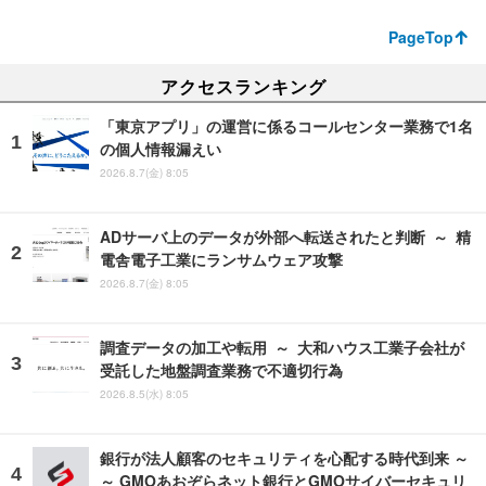
PageTop
アクセスランキング
「東京アプリ」の運営に係るコールセンター業務で1名
の個人情報漏えい
2026.8.7(金) 8:05
ADサーバ上のデータが外部へ転送されたと判断 ～ 精
電舎電子工業にランサムウェア攻撃
2026.8.7(金) 8:05
調査データの加工や転用 ～ 大和ハウス工業子会社が
受託した地盤調査業務で不適切行為
2026.8.5(水) 8:05
銀行が法人顧客のセキュリティを心配する時代到来 ～
～ GMOあおぞらネット銀行とGMOサイバーセキュリ