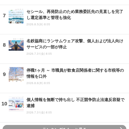
セシール、再発防止のため業務委託先の見直しを完了
し選定基準と管理も強化
2026.8.5(水) 8:05
名鉄協商にランサムウェア攻撃、個人および法人向け
サービスの一部が停止
2026.7.31(金) 8:05
停職1ヶ月 ～ 市職員が飲食店関係者に関する市税等の
情報を口外
2026.8.6(木) 8:05
個人情報を無断で持ち出し 不正競争防止法違反容疑で
逮捕
2026.7.31(金) 8:05