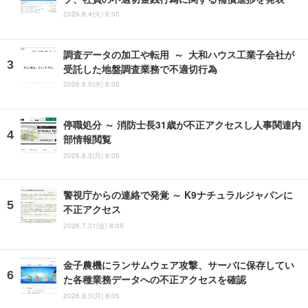
2026.8.4(火) 8:05
調査データの加工や転用 ～ 大和ハウス工業子会社が
受託した地盤調査業務で不適切行為
2026.8.5(水) 8:05
停職処分 ～ 消防士長31歳が不正アクセスし人事関連内
部情報閲覧
2026.8.3(月) 8:05
警視庁からの連絡で発覚 ～ K9ナチュラルジャパンに
不正アクセス
2026.7.31(金) 8:05
金子農機にランサムウェア攻撃、サーバに保存してい
た各種業務データへの不正アクセスを確認
2026.8.3(月) 8:05