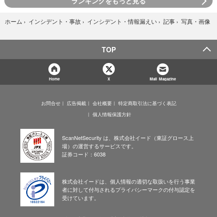
ランキングをもっと見る
写真・画像
ホーム
›
インシデント・事故
›
インシデント・情報漏えい
›
記事
›
TOP
Home
X
Mail Magazine
お問合せ
広告掲載
会社概要
特定商取引法に基づく表記
個人情報保護方針
ScanNetSecurity は、株式会社イード（東証グロース上
場）の運営するサービスです。
証券コード：6038
株式会社イードは、個人情報の適切な取扱いを行う事業
者に対して付与されるプライバシーマークの付与認定を
受けています。