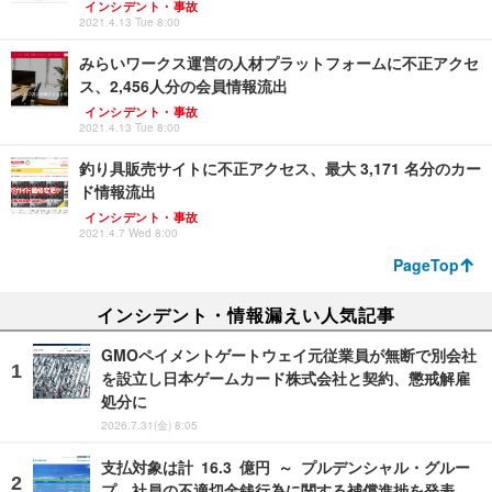
インシデント・事故
2021.4.13 Tue 8:00
みらいワークス運営の人材プラットフォームに不正アクセ
ス、2,456人分の会員情報流出
インシデント・事故
2021.4.13 Tue 8:00
釣り具販売サイトに不正アクセス、最大 3,171 名分のカー
ド情報流出
インシデント・事故
2021.4.7 Wed 8:00
PageTop
インシデント・情報漏えい人気記事
GMOペイメントゲートウェイ元従業員が無断で別会社
を設立し日本ゲームカード株式会社と契約、懲戒解雇
処分に
2026.7.31(金) 8:05
支払対象は計 16.3 億円 ～ プルデンシャル・グルー
プ、社員の不適切金銭行為に関する補償進捗を発表