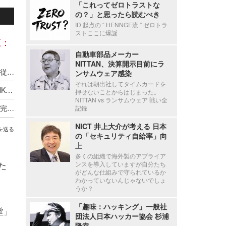
「これってゼロトラストな
の？」と思ったら読むべき
ID 起点の “ HENNGE流 ” ゼロトラ
ストここに爆誕
覧：
自動車部品メーカー
NITTAN、決算開示目前にラ
新エフエイコムにランサムウェア攻撃、取引先の従業員に関する個人情報が漏えいした可能性
ンサムウェア感染
それは朝出社してタイムカードを
ANAグループ 株式会社OCSの「OCS FAMILY LINK SERVICE」に不正アクセス、一部の個人情報・データが流出した可能性
押せないことからはじまった。
NITTAN vs ランサムウェア 戦い全
セシール、再発防止のため業務委託先の見直しを完了し選定基準と管理も強化
記録
NICT 井上大介が考える 日本
を送る
の「セキュリティ自給率」向
上
多くの組織で海外製のアプライア
た
ンスを導入していますが自分たち
がどんな仕組みで守られているか
わかっていないんじゃないでしょ
うか？
「趣味：ハッキング」一般社
堂」
団法人日本ハッカー協会 杉浦
隆幸