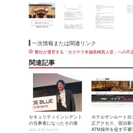
一次情報または関連リンク
弊社が運営する「カステラ本舗長崎異人堂」への不
関連記事
セキュリティインシデント
ホテルサンルート台
の当事者になったその後
正アクセス、宿泊客
ATM操作を促す不審
2020.12.29 Tue 8:15