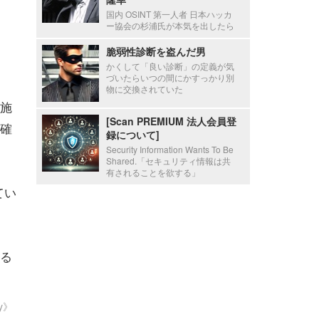
国内 OSINT 第一人者 日本ハッカ
ー協会の杉浦氏が本気を出したら
脆弱性診断を盗んだ男
かくして「良い診断」の定義が気
づいたらいつの間にかすっかり別
物に交換されていた
施
[Scan PREMIUM 法人会員登
確
録について]
Security Information Wants To Be
Shared.「セキュリティ情報は共
有されることを欲する」
てい
る
ty》