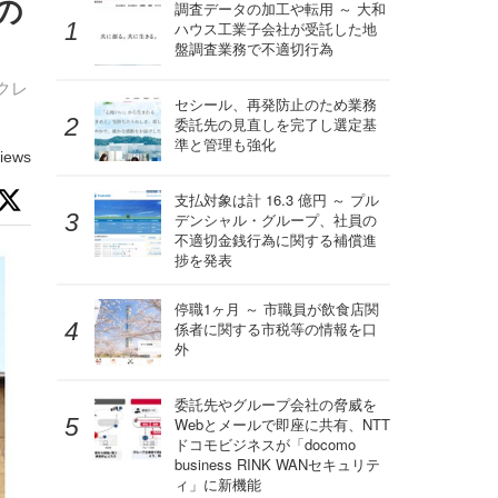
の
調査データの加工や転用 ～ 大和
ハウス工業子会社が受託した地
盤調査業務で不適切行為
クレ
セシール、再発防止のため業務
委託先の見直しを完了し選定基
準と管理も強化
iews
支払対象は計 16.3 億円 ～ プル
デンシャル・グループ、社員の
不適切金銭行為に関する補償進
捗を発表
停職1ヶ月 ～ 市職員が飲食店関
係者に関する市税等の情報を口
外
委託先やグループ会社の脅威を
Webとメールで即座に共有、NTT
ドコモビジネスが「docomo
business RINK WANセキュリテ
ィ」に新機能