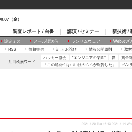
.08.07（金）
調査レポート / 白書
講演 / セミナー
新技術 /
設定ミス
メール誤送信
ランサムウェア
Web改ざ
RSS
情報提供
訂正 お詫び
情報公開原則
取材
ハッカー協会
"エンジニアの楽園"
愛
賞金
注目検索ワード
「この脆弱性は〇〇社の△△が報告した」
ペン
2021.4.20 Tue 16:43
2021.4.14 We