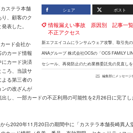
「カステラ本舗
シェア
ポスト
あり、顧客のク
情報漏えい事故 原因別 記事一
と発表した。
不正アクセス
トカード会社か
客のカード情報
中にカード決済
ところ、当該サ
編集部にメッセージ
による第三者の
ョンの改ざんが
出し、一部カードの不正利用の可能性を2月26日に完了し
日から2020年11月20日の期間中に「カステラ本舗長崎異人
名のカード情報（名義、番号、有効期限、セキュリティコー