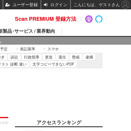
ユーザー登録
ログイン
こんにちは、ゲストさん
Scan PREMIUM 登録方法
 新製品･サービス / 業界動向
ん
予定
表記基準
スマホ
稼ぎ
訴訟
行政指導
更迭
退任
懲戒
逮捕
テスト 診断 違い
文字コピーできないPDF
アクセスランキング
d 8:00