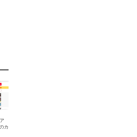
ア
分のカ