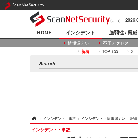
ScanNetSecurity
2026
HOME
インシデント
脆弱性 / 脅威
情報漏えい
不正アクセス
新着
TOP 100
X
ホーム
›
インシデント・事故
›
インシデント・情報漏えい
›
記事
インシデント・事故