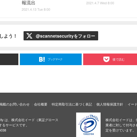
報流出
2021.4.7 Wed 8:00
2021.4.13 Tue 8:00
ローしよう！
@scannetsecurityをフォロー
ブックマーク
後で読む
掲載のお問い合わせ
会社概要
特定商取引法に基づく表記
個人情報保護方針
イー
ecurity は、株式会社イード（東証グロース
株式会社イードは、
するサービスです。
業者に対して付与さ
038
定を受けています。