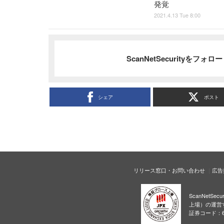
発覚
2021.4.13 Tue 8:00
ScanNetSecurityをフォ
シェア
ポスト
リリース窓口・お問い合わせ
広告
ScanNetS
上場）の運営
証券コード：6