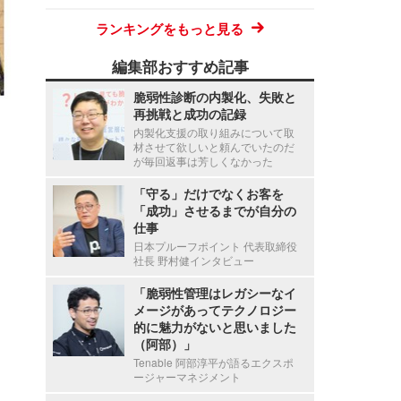
ランキングをもっと見る
編集部おすすめ記事
脆弱性診断の内製化、失敗と
再挑戦と成功の記録
内製化支援の取り組みについて取
材させて欲しいと頼んでいたのだ
が毎回返事は芳しくなかった
「守る」だけでなくお客を
「成功」させるまでが自分の
仕事
日本プルーフポイント 代表取締役
社長 野村健インタビュー
「脆弱性管理はレガシーなイ
メージがあってテクノロジー
的に魅力がないと思いました
（阿部）」
Tenable 阿部淳平が語るエクスポ
ージャーマネジメント