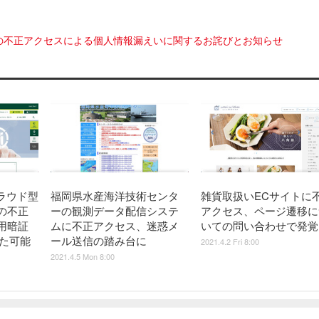
の不正アクセスによる個人情報漏えいに関するお詫びとお知らせ
ラウド型
福岡県水産海洋技術センタ
雑貨取扱いECサイトに
の不正
ーの観測データ配信システ
アクセス、ページ遷移に
用暗証
ムに不正アクセス、迷惑メ
いての問い合わせで発覚
れた可能
ール送信の踏み台に
2021.4.2 Fri 8:00
2021.4.5 Mon 8:00