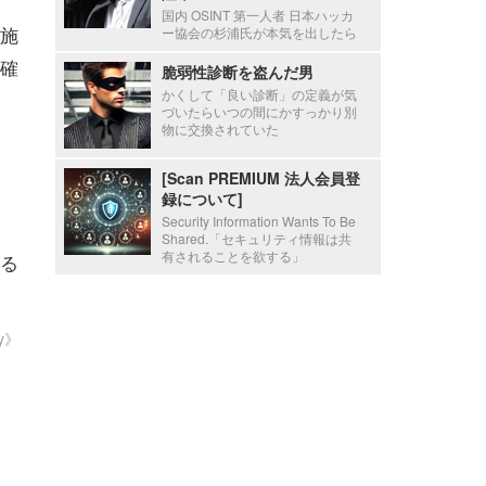
国内 OSINT 第一人者 日本ハッカ
施
ー協会の杉浦氏が本気を出したら
確
脆弱性診断を盗んだ男
かくして「良い診断」の定義が気
づいたらいつの間にかすっかり別
物に交換されていた
[Scan PREMIUM 法人会員登
録について]
Security Information Wants To Be
Shared.「セキュリティ情報は共
有されることを欲する」
る
ty》