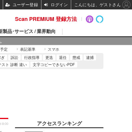
ユーザー登録
ログイン
こんにちは、ゲストさん
Scan PREMIUM 登録方法
 新製品･サービス / 業界動向
ん
予定
表記基準
スマホ
稼ぎ
訴訟
行政指導
更迭
退任
懲戒
逮捕
テスト 診断 違い
文字コピーできないPDF
アクセスランキング
d 8:00