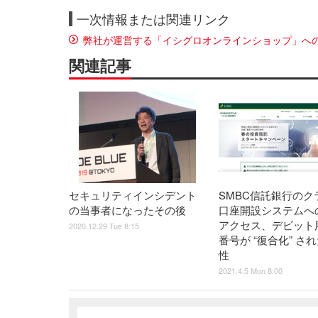
一次情報または関連リンク
弊社が運営する「イシグロオンラインショップ」へ
関連記事
セキュリティインシデント
SMBC信託銀行のク
の当事者になったその後
口座開設システムへ
アクセス、デビット
2020.12.29 Tue 8:15
番号が “復合化” さ
性
2021.4.5 Mon 8:00