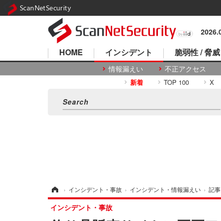
ScanNetSecurity
2026
HOME
インシデント
脆弱性 / 脅威
情報漏えい
不正アクセス
新着
TOP 100
X
ホーム
›
インシデント・事故
›
インシデント・情報漏えい
›
記事
インシデント・事故