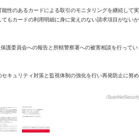
可能性のあるカードによる取引のモニタリングを継続して実
してもカードの利用明細に身に覚えのない請求項目がないか
報保護委員会への報告と所轄警察署への被害相談を行ってい
のセキュリティ対策と監視体制の強化を行い再発防止に努め
《ScanNetSecuri