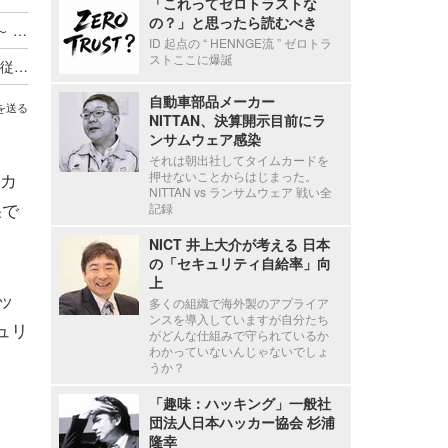
「これってゼロトラストな
の？」と思ったら読むべき
ADサーバ上のデータが外部へ転送されたと判断 ～ 精電舎電子工業にランサムウェア攻撃
ID 起点の “ HENNGE流 ” ゼロトラ
ストここに爆誕
新エフエイコムにランサムウェア攻撃、取引先の従業員に関する個人情報が漏えいした可能性
自動車部品メーカー
を送る
NITTAN、決算開示目前にラ
ンサムウェア感染
それは朝出社してタイムカードを
カ
押せないことからはじまった。
NITTAN vs ランサムウェア 戦い全
果で
記録
NICT 井上大介が考える 日本
の「セキュリティ自給率」向
上
ッ
多くの組織で海外製のアプライア
ンスを導入していますが自分たち
ュリ
がどんな仕組みで守られているか
わかっていないんじゃないでしょ
うか？
「趣味：ハッキング」一般社
団法人日本ハッカー協会 杉浦
隆幸