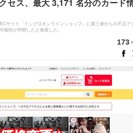
セス、最大 3,171 名分のカード
具ECサイト「イシグロオンラインショップ」に第三者からの不正ア
可能性が判明したと発表した。
173
v