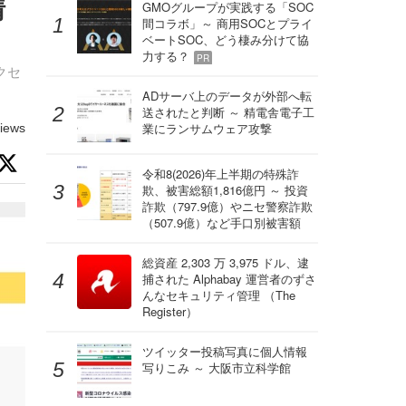
情
GMOグループが実践する「SOC
間コラボ」～ 商用SOCとプライ
ベートSOC、どう棲み分けて協
力する？
PR
クセ
ADサーバ上のデータが外部へ転
送されたと判断 ～ 精電舎電子工
業にランサムウェア攻撃
iews
令和8(2026)年上半期の特殊詐
欺、被害総額1,816億円 ～ 投資
詐欺（797.9億）やニセ警察詐欺
（507.9億）など手口別被害額
総資産 2,303 万 3,975 ドル、逮
捕された Alphabay 運営者のずさ
んなセキュリティ管理 （The
Register）
ツイッター投稿写真に個人情報
写りこみ ～ 大阪市立科学館