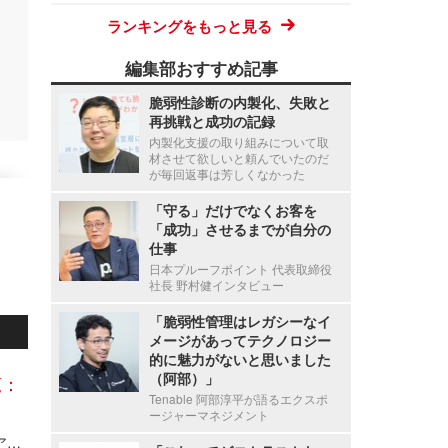
ランキングをもっと見る
編集部おすすめ記事
脆弱性診断の内製化、失敗と
再挑戦と成功の記録
内製化支援の取り組みについて取
材させて欲しいと頼んでいたのだ
が毎回返事は芳しくなかった
「守る」だけでなくお客を
「成功」させるまでが自分の
仕事
日本プルーフポイント 代表取締役
社長 野村健インタビュー
「脆弱性管理はレガシーなイ
メージがあってテクノロジー
的に魅力がないと思いました
（阿部）」
覧：
Tenable 阿部淳平が語るエクスポ
ージャーマネジメント
Axcelead Drug Discovery Partners社員のメールアカウントに不正アクセス、約7,000通のメールで痕跡を確認