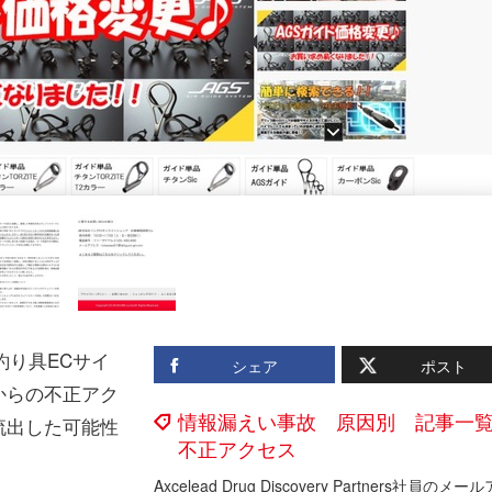
釣り具ECサイ
シェア
ポスト
からの不正アク
情報漏えい事故 原因別 記事一
流出した可能性
不正アクセス