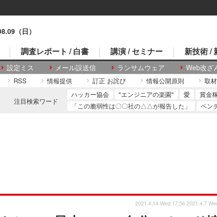
.08.09（日）
調査レポート / 白書
講演 / セミナー
新技術 /
設定ミス
メール誤送信
ランサムウェア
Web改ざ
RSS
情報提供
訂正 お詫び
情報公開原則
取材
ハッカー協会
"エンジニアの楽園"
愛
賞金
注目検索ワード
「この脆弱性は〇〇社の△△が報告した」
ペン
2021.4.14 Wed 17:56
2021.4.7 We