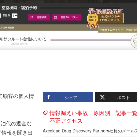
て顧客の個人情
シェア
ポスト
情報漏えい事故 原因別 記事一
不正アクセス
宿泊代の返金な
ド情報を聞き出