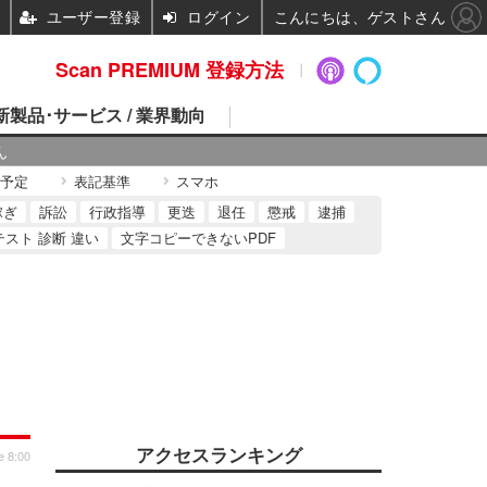
ユーザー登録
ログイン
こんにちは、ゲストさん
Scan PREMIUM 登録方法
 新製品･サービス / 業界動向
ん
予定
表記基準
スマホ
稼ぎ
訴訟
行政指導
更迭
退任
懲戒
逮捕
テスト 診断 違い
文字コピーできないPDF
アクセスランキング
e 8:00