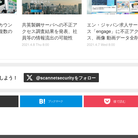
カウン
共英製鋼サーバへの不正ア
エン・ジャパン求人サー
複数の
クセス調査結果を発表、社
ス「engage」に不正ア
員等の情報流出の可能性
ス、画像 動画データ全
2021.4.8 Thu 8:00
2021.4.7 Wed 8:00
ローしよう！
@scannetsecurityをフォロー
ブックマーク
後で読む