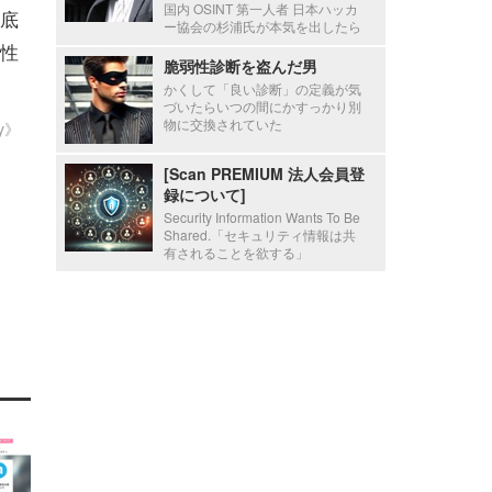
国内 OSINT 第一人者 日本ハッカ
底
ー協会の杉浦氏が本気を出したら
性
脆弱性診断を盗んだ男
かくして「良い診断」の定義が気
づいたらいつの間にかすっかり別
物に交換されていた
ty》
[Scan PREMIUM 法人会員登
録について]
Security Information Wants To Be
Shared.「セキュリティ情報は共
有されることを欲する」