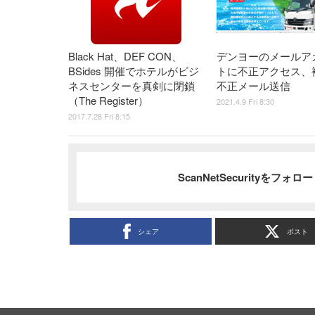
Black Hat、DEF CON、
デンヨーのメールア
BSides 開催でホテルがビジ
トに不正アクセス、
ネスセンターを真剣に閉鎖
不正メール送信
（The Register）
2021.4.9 Fri 8:30
2017.7.28 Fri 8:15
ScanNetSecurityをフォ
シェア
ポスト