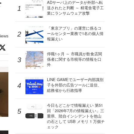
を
ADサーバ上のデータが外部へ転
送されたと判断 ～ 精電舎電子工
業にランサムウェア攻撃
「東京アプリ」の運営に係るコ
ールセンター業務で1名の個人情
iews
報漏えい
停職1ヶ月 ～ 市職員が飲食店関
係者に関する市税等の情報を口
外
LINE GAMEでユーザー内部識別
子を外部の広告ツールに送信、
総務省から行政指導
今日もどこかで情報漏えい 第51
回「2026年7月の情報漏えい」三
重県、陸自インシデントを他山
の石として USB メモリ 1 万個チ
ェック