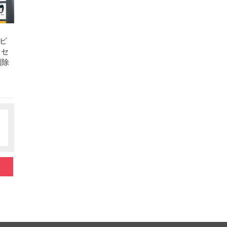
ビ
クセ
削除