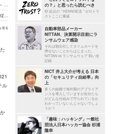
ADサーバ上のデータが外部へ転送されたと判断 ～ 精電舎電子工業にランサムウェア攻撃
の？」と思ったら読むべき
ID 起点の “ HENNGE流 ” ゼロトラ
新エフエイコムにランサムウェア攻撃、取引先の従業員に関する個人情報が漏えいした可能性
ストここに爆誕
自動車部品メーカー
を送る
NITTAN、決算開示目前にラ
ンサムウェア感染
それは朝出社してタイムカードを
た
押せないことからはじまった。
NITTAN vs ランサムウェア 戦い全
記録
NICT 井上大介が考える 日本
21
の「セキュリティ自給率」向
上
テル
多くの組織で海外製のアプライア
ンスを導入していますが自分たち
がどんな仕組みで守られているか
わかっていないんじゃないでしょ
うか？
か
「趣味：ハッキング」一般社
団法人日本ハッカー協会 杉浦
隆幸