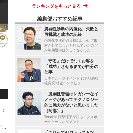
ランキングをもっと見る
編集部おすすめ記事
脆弱性診断の内製化、失敗と
再挑戦と成功の記録
内製化支援の取り組みについて取
材させて欲しいと頼んでいたのだ
が毎回返事は芳しくなかった
「守る」だけでなくお客を
「成功」させるまでが自分の
仕事
日本プルーフポイント 代表取締役
社長 野村健インタビュー
「脆弱性管理はレガシーなイ
メージがあってテクノロジー
的に魅力がないと思いました
覧：
（阿部）」
Tenable 阿部淳平が語るエクスポ
ージャーマネジメント
Axcelead Drug Discovery Partners社員のメールアカウントに不正アクセス、約7,000通のメールで痕跡を確認
「これってゼロトラストな