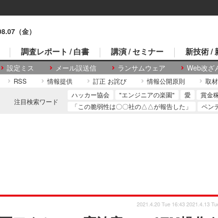
.08.07（金）
調査レポート / 白書
講演 / セミナー
新技術 /
設定ミス
メール誤送信
ランサムウェア
Web改ざ
RSS
情報提供
訂正 お詫び
情報公開原則
取材
ハッカー協会
"エンジニアの楽園"
愛
賞金
注目検索ワード
「この脆弱性は〇〇社の△△が報告した」
ペン
2021.4.20 Tue 16:43
2021.4.13 Tu