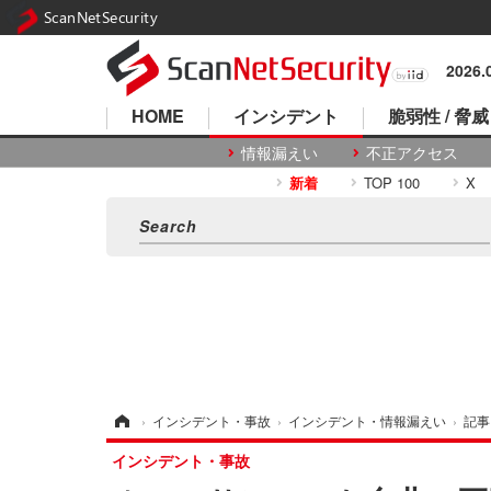
ScanNetSecurity
2026
HOME
インシデント
脆弱性 / 脅威
情報漏えい
不正アクセス
新着
TOP 100
X
ホーム
›
インシデント・事故
›
インシデント・情報漏えい
›
記事
インシデント・事故