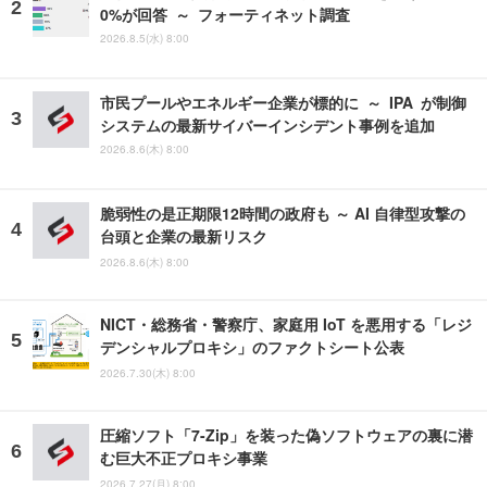
0%が回答 ～ フォーティネット調査
2026.8.5(水) 8:00
市民プールやエネルギー企業が標的に ～ IPA が制御
システムの最新サイバーインシデント事例を追加
2026.8.6(木) 8:00
脆弱性の是正期限12時間の政府も ～ AI 自律型攻撃の
台頭と企業の最新リスク
2026.8.6(木) 8:00
NICT・総務省・警察庁、家庭用 IoT を悪用する「レジ
デンシャルプロキシ」のファクトシート公表
2026.7.30(木) 8:00
圧縮ソフト「7-Zip」を装った偽ソフトウェアの裏に潜
む巨大不正プロキシ事業
2026.7.27(月) 8:00