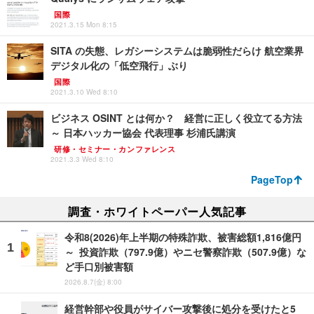
国際
2021.3.15 Mon 8:15
SITA の失態、レガシーシステムは脆弱性だらけ 航空業界
デジタル化の「低空飛行」ぶり
国際
2021.3.10 Wed 8:10
ビジネス OSINT とは何か？ 経営に正しく役立てる方法
～ 日本ハッカー協会 代表理事 杉浦氏講演
研修・セミナー・カンファレンス
2021.3.3 Wed 8:10
PageTop
調査・ホワイトペーパー人気記事
令和8(2026)年上半期の特殊詐欺、被害総額1,816億円
～ 投資詐欺（797.9億）やニセ警察詐欺（507.9億）な
ど手口別被害額
2026.8.7(金) 8:00
経営幹部や役員がサイバー攻撃後に処分を受けたと5