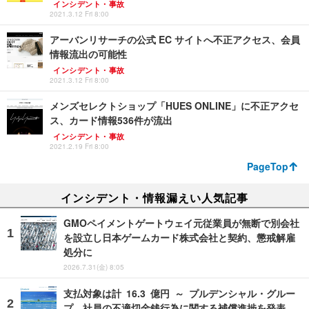
インシデント・事故
2021.3.12 Fri 8:00
アーバンリサーチの公式 EC サイトへ不正アクセス、会員
情報流出の可能性
インシデント・事故
2021.3.12 Fri 8:00
メンズセレクトショップ「HUES ONLINE」に不正アクセ
ス、カード情報536件が流出
インシデント・事故
2021.2.19 Fri 8:00
PageTop
インシデント・情報漏えい人気記事
GMOペイメントゲートウェイ元従業員が無断で別会社
を設立し日本ゲームカード株式会社と契約、懲戒解雇
処分に
2026.7.31(金) 8:05
支払対象は計 16.3 億円 ～ プルデンシャル・グルー
プ、社員の不適切金銭行為に関する補償進捗を発表