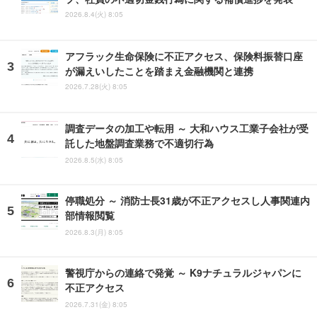
2026.8.4(火) 8:05
アフラック生命保険に不正アクセス、保険料振替口座
が漏えいしたことを踏まえ金融機関と連携
2026.7.28(火) 8:05
調査データの加工や転用 ～ 大和ハウス工業子会社が受
託した地盤調査業務で不適切行為
2026.8.5(水) 8:05
停職処分 ～ 消防士長31歳が不正アクセスし人事関連内
部情報閲覧
2026.8.3(月) 8:05
警視庁からの連絡で発覚 ～ K9ナチュラルジャパンに
不正アクセス
2026.7.31(金) 8:05