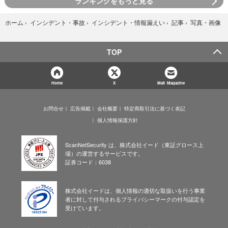
ランキングをもっと見る
写真・画像
ホーム
›
インシデント・事故
›
インシデント・情報漏えい
›
記事
›
TOP
Home
X
Mail Magazine
お問合せ
広告掲載
会社概要
特定商取引法に基づく表記
個人情報保護方針
ScanNetSecurity は、株式会社イード（東証グロース上
場）の運営するサービスです。
証券コード：6038
株式会社イードは、個人情報の適切な取扱いを行う事業
者に対して付与されるプライバシーマークの付与認定を
受けています。