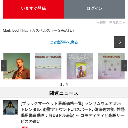
いますぐ登録
ログイン
≪撮影：中尾真二≫
Mark Lechtik氏（カスペルスキーGReATE）
この記事へ戻る
‹
1
/
4
関連ニュース
[ブラックマーケット最新価格一覧] ランサムウェア,ボッ
トレンタル, 盗難アカウント,パスポート, 偽造処方箋, 性恐
喝用偽造動画：各USドル表記 ～ コモディティと高級サー
ビスの違い
国際