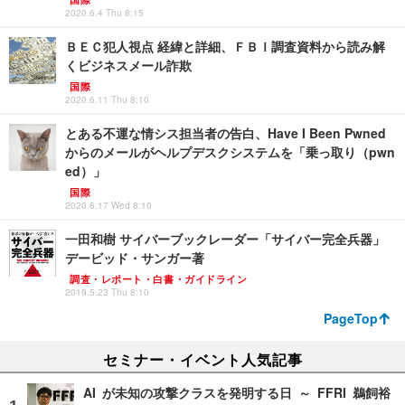
2020.6.4 Thu 8:15
ＢＥＣ犯人視点 経緯と詳細、ＦＢＩ調査資料から読み解
くビジネスメール詐欺
国際
2020.6.11 Thu 8:10
とある不運な情シス担当者の告白、Have I Been Pwned
からのメールがヘルプデスクシステムを「乗っ取り（pwn
ed）」
国際
2020.6.17 Wed 8:10
一田和樹 サイバーブックレーダー「サイバー完全兵器」
デービッド・サンガー著
調査・レポート・白書・ガイドライン
2019.5.23 Thu 8:10
PageTop
セミナー・イベント人気記事
AI が未知の攻撃クラスを発明する日 ～ FFRI 鵜飼裕