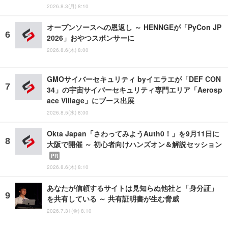
2026.8.3(月) 8:10
オープンソースへの恩返し ～ HENNGEが「PyCon JP
2026」おやつスポンサーに
2026.8.6(木) 8:00
GMOサイバーセキュリティ byイエラエが「DEF CON
34」の宇宙サイバーセキュリティ専門エリア「Aerosp
ace Village」にブース出展
2026.8.5(水) 8:00
Okta Japan「さわってみようAuth0！」を9月11日に
大阪で開催 ～ 初心者向けハンズオン＆解説セッション
PR
2026.8.6(木) 8:10
あなたが信頼するサイトは見知らぬ他社と「身分証」
を共有している ～ 共有証明書が生む脅威
2026.7.31(金) 8:10