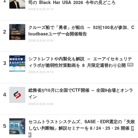
司の Black Hat USA 2026 今年の見どころ
2026.8.5(水) 8:10
クルーズ船で「勇者」が船出 ～ 52社100名が参加、C
loudbaseユーザー会開催報告
2026.8.5(水) 8:00
シフトレフトや内製化も解説 ～ エーアイセキュリテ
ィラボが脆弱性対策動画を 8 月限定週替わり公開
PR
2026.8.4(火) 8:10
総務省が10月に全国でCTF開催 ～ 全国9会場とオンラ
イン
2026.8.5(水) 8:00
セコムトラストシステムズ、SASE・EDR選定の「失敗
しない判断軸」解説セミナーを 8 / 24・25・26 開催
P
R