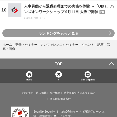
人事異動から退職処理までの実務を体験 ～「Okta」ハ
ンズオンワークショップ 9月11日 大阪で開催
PR
2026.8.7(金) 8:10
ランキングをもっと見る
写
ホーム
›
研修・セミナー・カンファレンス
›
セミナー・イベント
›
記事
›
真・画像
TOP
Home
X
Mail Magazine
お問合せ
広告掲載
会社概要
特定商取引法に基づく表記
個人情報保護方針
ScanNetSecurity は、株式会社イード（東証グロース上
場）の運営するサービスです。