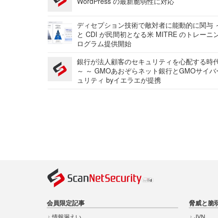
WordPress の最新脆弱性に対応
ディセプション技術で敵対者に能動的に関与 ～
と CDI が民間初となる米 MITRE のトレーニ
ログラム提供開始
銀行が法人顧客のセキュリティを心配する時
～ ～ GMOあおぞらネット銀行とGMOサイ
ュリティ byイエラエが提携
会員限定記事
脅威と脆
情報漏えい
JVN