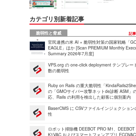
カテゴリ別新着記事
脆弱性と脅威
記
官民連携の米 AI × 脆弱性対策の国家戦略「GO
EAGLE」ほか [Scan PREMIUM Monthly Execu
Summary 2026年7月度]
VPS.org の one-click deployment テンプ
数の脆弱性
Ruby on Rails の重大脆弱性「KindaRails2Sh
の「GMOサイバー攻撃ネットde診断 ASM」
応、Rails の利用を検出した顧客に個別案内
BaserCMS に CSVファイルインジェクショ
性
ロボット掃除機 DEEBOT PRO M1、DEEBOT
K1VAC およびスマートフォンアプリ ECOVAC