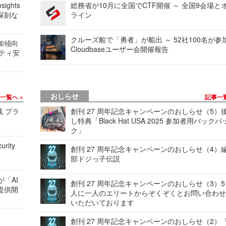
ights
総務省が10月に全国でCTF開催 ～ 全国9会場と
深刻な
ライン
クルーズ船で「勇者」が船出 ～ 52社100名が参
加傾向
Cloudbaseユーザー会開催報告
リティ安
おしらせ
事一覧へ
記事一
践 プラ
創刊 27 周年記念キャンペーンのおしらせ（5）
し特典「Black Hat USA 2025 参加者用バックパ
ク」
urity
創刊 27 周年記念キャンペーンのおしらせ（4）
部ドジっ子伝説
が「AI
創刊 27 周年記念キャンペーンのおしらせ（3）5
提供開
人に一人のエリートからぞくぞくとお問い合わ
いただいております
創刊 27 周年記念キャンペーンのおしらせ（2）「