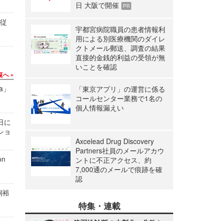
日 大阪で開催
PR
の従
宇都宮病院職員の患者情報利
用による別医療機関のダイレ
クトメール郵送、調査の結果
直接的金銭的利益の受領が無
いことを確認
覧へ
a」
「東京アプリ」の運営に係る
コールセンター業務で1名の
個人情報漏えい
1日に
ショ
Axcelead Drug Discovery
Partners社員のメールアカウ
n
ントに不正アクセス、約
7,000通のメールで痕跡を確
認
飼裕
特集・連載