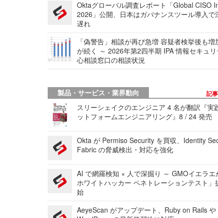
Oktaグローバル調査レポート「Global CISO Ins
2026」公開、日本はガバナンスツール導入で
遅れ
「偽警告」相談が再び急増 容疑者検挙後も増
が続く ～ 2026年第2四半期 IPA 情報セキュ
心相談窓口の相談状況
製品・サービス・業界動向
記
スリーシェイクのエンジニア 4 名が翻訳『実
ットフォームエンジニアリング』8 / 24 発売
Okta が Permiso Security を買収、Identity Sec
Fabric の脅威検出・対応を強化
AI で網羅検知 × 人で深掘り ～ GMOイエラエ
ホワイトハッカー ペネトレーションテスト」
始
AeyeScan がアップデート、Ruby on Rails や