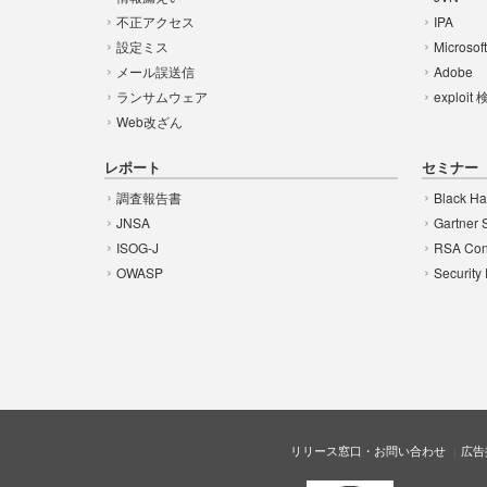
不正アクセス
IPA
設定ミス
Microsof
メール誤送信
Adobe
ランサムウェア
exploit
Web改ざん
レポート
セミナー
調査報告書
Black Ha
JNSA
Gartner 
ISOG-J
RSA Con
OWASP
Security
リリース窓口・お問い合わせ
広告