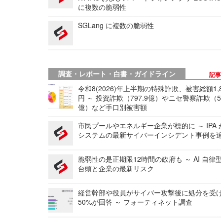
に複数の脆弱性
SGLang に複数の脆弱性
調査・レポート・白書・ガイドライン
記
令和8(2026)年上半期の特殊詐欺、被害総額1,
円 ～ 投資詐欺（797.9億）やニセ警察詐欺（50
億）など手口別被害額
市民プールやエネルギー企業が標的に ～ IPA
システムの最新サイバーインシデント事例を
脆弱性の是正期限12時間の政府も ～ AI 自律
台頭と企業の最新リスク
経営幹部や役員がサイバー攻撃後に処分を受
50%が回答 ～ フォーティネット調査