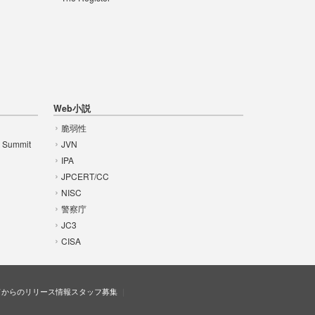
Web小説
脆弱性
t Summit
JVN
IPA
JPCERT/CC
NISC
警察庁
JC3
CISA
ドからのリリース情報
スタッフ募集