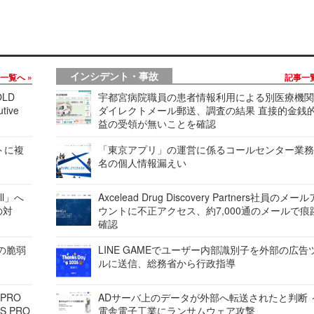
インシデント・事故
事一覧へ
記事一
LD
宇都宮病院職員の患者情報利用による別医療機
tive
ダイレクトメール郵送、調査の結果 直接的金銭
益の受領が無いことを確認
レートに複
「東京アプリ」の運営に係るコールセンター業務
名の個人情報漏えい
ell」へ
Axcelead Drug Discovery Partners社員のメー
の対
ウントに不正アクセス、約7,000通のメールで痕
確認
ンの脆弱
LINE GAMEでユーザー内部識別子を外部の広告
ルに送信、総務省から行政指導
 PRO
ADサーバ上のデータが外部へ転送されたと判断 
S PRO
電舎電子工業にランサムウェア攻撃