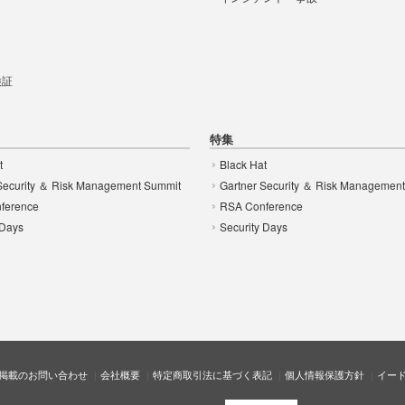
t
 検証
特集
t
Black Hat
Security ＆ Risk Management Summit
Gartner Security ＆ Risk Managemen
ference
RSA Conference
 Days
Security Days
掲載のお問い合わせ
会社概要
特定商取引法に基づく表記
個人情報保護方針
イー