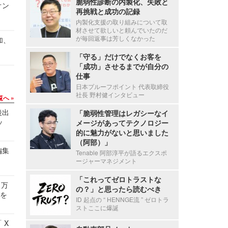
脆弱性診断の内製化、失敗と
オン
再挑戦と成功の記録
内製化支援の取り組みについて取
材させて欲しいと頼んでいたのだ
が毎回返事は芳しくなかった
加、
「守る」だけでなくお客を
「成功」させるまでが自分の
仕事
日本プルーフポイント 代表取締役
社長 野村健インタビュー
覧へ
後出
「脆弱性管理はレガシーなイ
ッ
メージがあってテクノロジー
的に魅力がないと思いました
（阿部）」
編集
Tenable 阿部淳平が語るエクスポ
ージャーマネジメント
「これってゼロトラストな
 万
の？」と思ったら読むべき
せを
ID 起点の “ HENNGE流 ” ゼロトラ
ストここに爆誕
 X