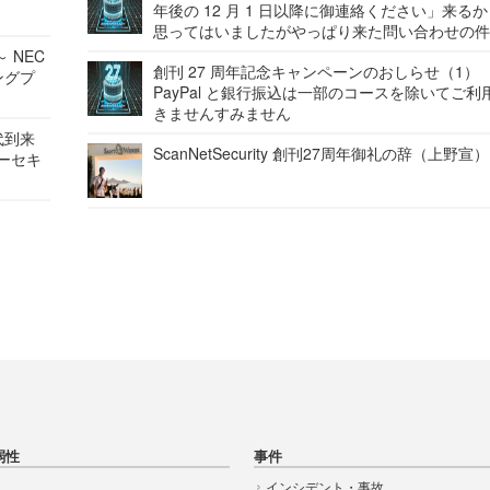
年後の 12 月 1 日以降に御連絡ください」来る
思ってはいましたがやっぱり来た問い合わせの
 NEC
創刊 27 周年記念キャンペーンのおしらせ（1）
ングプ
PayPal と銀行振込は一部のコースを除いてご利
きませんすみません
代到来
ScanNetSecurity 創刊27周年御礼の辞（上野宣）
バーセキ
弱性
事件
インシデント・事故