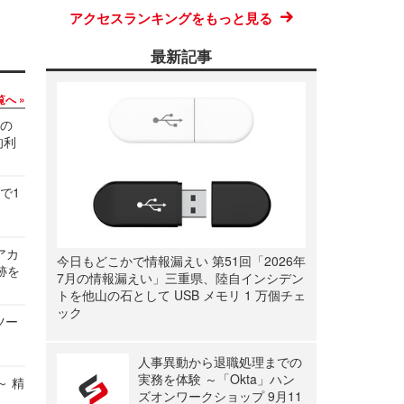
アクセスランキングをもっと見る
最新記事
覧へ
関の
的利
で1
ルアカ
今日もどこかで情報漏えい 第51回「2026年
跡を
7月の情報漏えい」三重県、陸自インシデン
トを他山の石として USB メモリ 1 万個チェ
ック
ツー
人事異動から退職処理までの
実務を体験 ～「Okta」ハン
～ 精
ズオンワークショップ 9月11