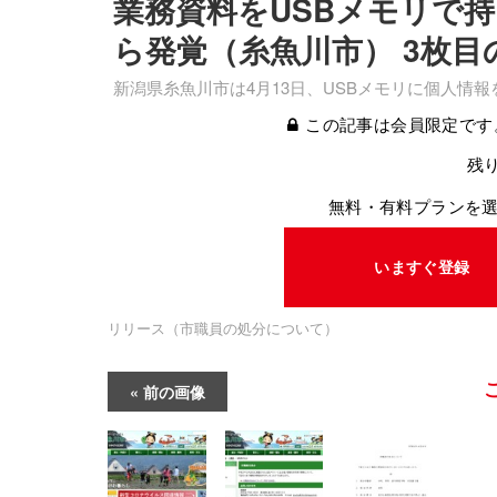
業務資料をUSBメモリで
ら発覚（糸魚川市） 3枚目
新潟県糸魚川市は4月13日、USBメモリに個人情
この記事は会員限定です
残り
無料・有料プランを
いますぐ登録
リリース（市職員の処分について）
前の画像