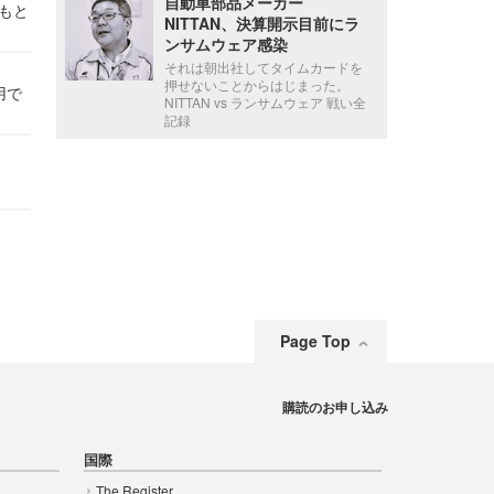
自動車部品メーカー
かもと
NITTAN、決算開示目前にラ
件
ンサムウェア感染
それは朝出社してタイムカードを
押せないことからはじまった。
用で
NITTAN vs ランサムウェア 戦い全
記録
Page Top
購読のお申し込み
国際
The Register