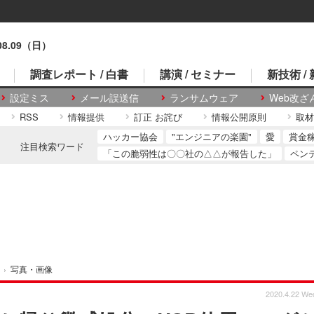
.08.09（日）
調査レポート / 白書
講演 / セミナー
新技術 /
設定ミス
メール誤送信
ランサムウェア
Web改ざ
RSS
情報提供
訂正 お詫び
情報公開原則
取材
ハッカー協会
"エンジニアの楽園"
愛
賞金
注目検索ワード
「この脆弱性は〇〇社の△△が報告した」
ペン
›
写真・画像
2020.4.22 We