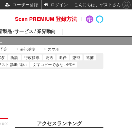
ユーザー登録
ログイン
こんにちは、ゲストさん
Scan PREMIUM 登録方法
 新製品･サービス / 業界動向
ん
予定
表記基準
スマホ
稼ぎ
訴訟
行政指導
更迭
退任
懲戒
逮捕
テスト 診断 違い
文字コピーできないPDF
アクセスランキング
d 8:00