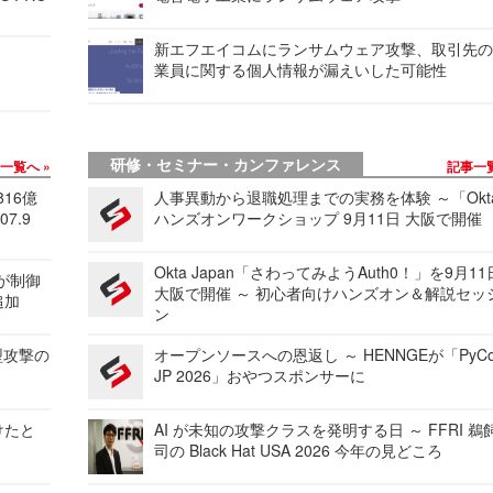
新エフエイコムにランサムウェア攻撃、取引先
業員に関する個人情報が漏えいした可能性
研修・セミナー・カンファレンス
事一覧へ
記事一
816億
人事異動から退職処理までの実務を体験 ～「Okt
7.9
ハンズオンワークショップ 9月11日 大阪で開催
Okta Japan「さわってみようAuth0！」を9月1
 が制御
大阪で開催 ～ 初心者向けハンズオン＆解説セッ
追加
ン
型攻撃の
オープンソースへの恩返し ～ HENNGEが「PyCo
JP 2026」おやつスポンサーに
けたと
AI が未知の攻撃クラスを発明する日 ～ FFRI 鵜
司の Black Hat USA 2026 今年の見どころ