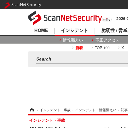
ScanNetSecurity
2026
HOME
インシデント
脆弱性 / 脅威
情報漏えい
不正アクセス
新着
TOP 100
X
ホーム
›
インシデント・事故
›
インシデント・情報漏えい
›
記事
インシデント・事故