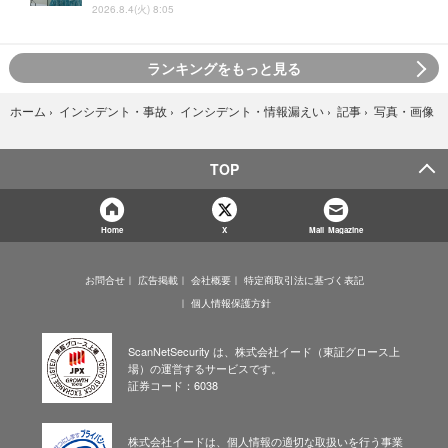
2026.8.4(火) 8:05
ランキングをもっと見る
写真・画像
ホーム
›
インシデント・事故
›
インシデント・情報漏えい
›
記事
›
TOP
Home
X
Mail Magazine
お問合せ
広告掲載
会社概要
特定商取引法に基づく表記
個人情報保護方針
ScanNetSecurity は、株式会社イード（東証グロース上
場）の運営するサービスです。
証券コード：6038
株式会社イードは、個人情報の適切な取扱いを行う事業