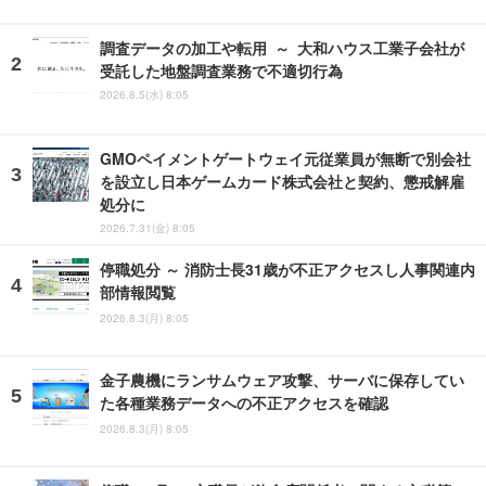
調査データの加工や転用 ～ 大和ハウス工業子会社が
受託した地盤調査業務で不適切行為
2026.8.5(水) 8:05
GMOペイメントゲートウェイ元従業員が無断で別会社
を設立し日本ゲームカード株式会社と契約、懲戒解雇
処分に
2026.7.31(金) 8:05
停職処分 ～ 消防士長31歳が不正アクセスし人事関連内
部情報閲覧
2026.8.3(月) 8:05
金子農機にランサムウェア攻撃、サーバに保存してい
た各種業務データへの不正アクセスを確認
2026.8.3(月) 8:05