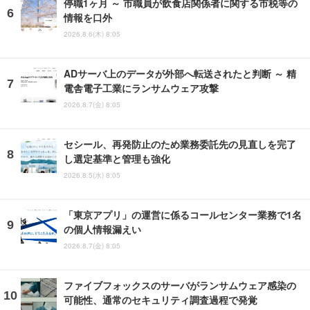
停職1ヶ月 ～ 市職員が飲食店関係者に関する市税等の
情報を口外
2026.8.6(木) 8:05
ADサーバ上のデータが外部へ転送されたと判断 ～ 精
電舎電子工業にランサムウェア攻撃
2026.8.7(金) 8:05
セシール、再発防止のため業務委託先の見直しを完了
し選定基準と管理も強化
2026.8.5(水) 8:05
「東京アプリ」の運営に係るコールセンター業務で1名
の個人情報漏えい
2026.8.7(金) 8:05
ファイブフォックスのサーバがランサムウェア感染の
可能性、通常のセキュリティ調査過程で発覚