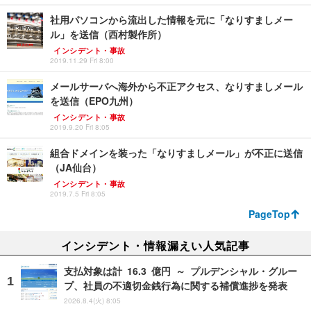
社用パソコンから流出した情報を元に「なりすましメー
ル」を送信（西村製作所）
インシデント・事故
2019.11.29 Fri 8:00
メールサーバへ海外から不正アクセス、なりすましメール
を送信（EPO九州）
インシデント・事故
2019.9.20 Fri 8:05
組合ドメインを装った「なりすましメール」が不正に送信
（JA仙台）
インシデント・事故
2019.7.5 Fri 8:05
PageTop
インシデント・情報漏えい人気記事
支払対象は計 16.3 億円 ～ プルデンシャル・グルー
プ、社員の不適切金銭行為に関する補償進捗を発表
2026.8.4(火) 8:05