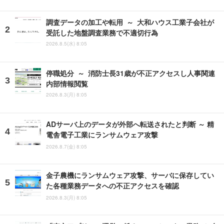
調査データの加工や転用 ～ 大和ハウス工業子会社が
受託した地盤調査業務で不適切行為
2026.8.5(水) 8:05
停職処分 ～ 消防士長31歳が不正アクセスし人事関連
内部情報閲覧
2026.8.3(月) 8:05
ADサーバ上のデータが外部へ転送されたと判断 ～ 精
電舎電子工業にランサムウェア攻撃
2026.8.7(金) 8:05
金子農機にランサムウェア攻撃、サーバに保存してい
た各種業務データへの不正アクセスを確認
2026.8.3(月) 8:05