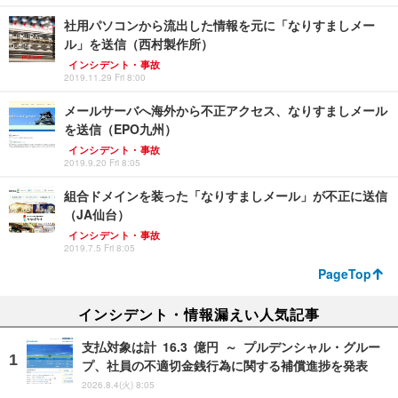
社用パソコンから流出した情報を元に「なりすましメー
ル」を送信（西村製作所）
インシデント・事故
2019.11.29 Fri 8:00
メールサーバへ海外から不正アクセス、なりすましメール
を送信（EPO九州）
インシデント・事故
2019.9.20 Fri 8:05
組合ドメインを装った「なりすましメール」が不正に送信
（JA仙台）
インシデント・事故
2019.7.5 Fri 8:05
PageTop
インシデント・情報漏えい人気記事
支払対象は計 16.3 億円 ～ プルデンシャル・グルー
プ、社員の不適切金銭行為に関する補償進捗を発表
2026.8.4(火) 8:05