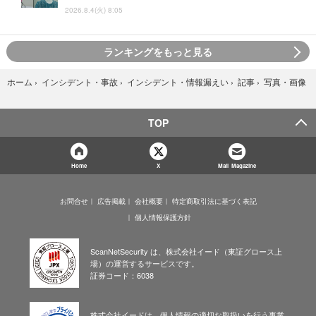
2026.8.4(火) 8:05
ランキングをもっと見る
写真・画像
ホーム
›
インシデント・事故
›
インシデント・情報漏えい
›
記事
›
TOP
Home
X
Mail Magazine
お問合せ
広告掲載
会社概要
特定商取引法に基づく表記
個人情報保護方針
ScanNetSecurity は、株式会社イード（東証グロース上
場）の運営するサービスです。
証券コード：6038
株式会社イードは、個人情報の適切な取扱いを行う事業