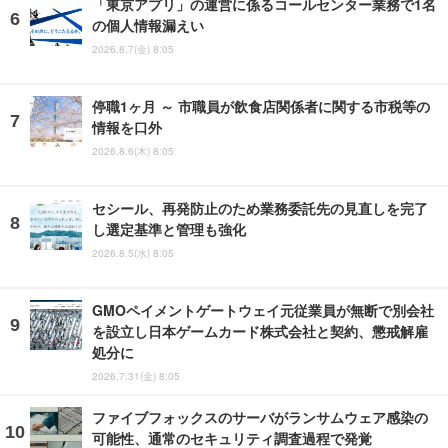
「東京アプリ」の運営に係るコールセンター業務で1名
の個人情報漏えい
2026.8.7(金) 8:05
停職1ヶ月 ～ 市職員が飲食店関係者に関する市税等の
情報を口外
2026.8.6(木) 8:05
セシール、再発防止のため業務委託先の見直しを完了
し選定基準と管理も強化
2026.8.5(水) 8:05
GMOペイメントゲートウェイ元従業員が無断で別会社
を設立し日本ゲームカード株式会社と契約、懲戒解雇
処分に
2026.7.31(金) 8:05
ファイブフォックスのサーバがランサムウェア感染の
可能性、通常のセキュリティ調査過程で発覚