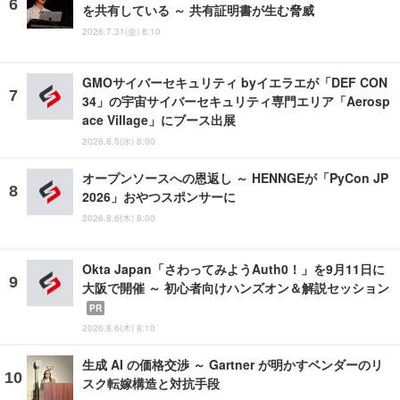
を共有している ～ 共有証明書が生む脅威
2026.7.31(金) 8:10
GMOサイバーセキュリティ byイエラエが「DEF CON
34」の宇宙サイバーセキュリティ専門エリア「Aerosp
ace Village」にブース出展
2026.8.5(水) 8:00
オープンソースへの恩返し ～ HENNGEが「PyCon JP
2026」おやつスポンサーに
2026.8.6(木) 8:00
Okta Japan「さわってみようAuth0！」を9月11日に
大阪で開催 ～ 初心者向けハンズオン＆解説セッション
PR
2026.8.6(木) 8:10
生成 AI の価格交渉 ～ Gartner が明かすベンダーのリ
スク転嫁構造と対抗手段