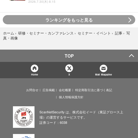
2026.7.30(木) 8:15
ランキングをもっと見る
写
ホーム
›
研修・セミナー・カンファレンス
›
セミナー・イベント
›
記事
›
真・画像
TOP
Home
X
Mail Magazine
お問合せ
広告掲載
会社概要
特定商取引法に基づく表記
個人情報保護方針
ScanNetSecurity は、株式会社イード（東証グロース上
場）の運営するサービスです。
証券コード：6038