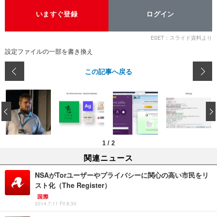
いますぐ登録
ログイン
ESET：スライド資料より
設定ファイルの一部を書き換え
この記事へ戻る
‹
1
/
2
関連ニュース
NSAがTorユーザーやプライバシーに関心の高い市民をリ
スト化（The Register）
国際
2014.7.11 Fri 8:30