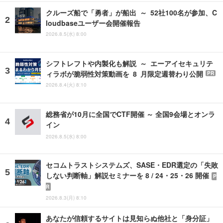
クルーズ船で「勇者」が船出 ～ 52社100名が参加、C
loudbaseユーザー会開催報告
2026.8.5(水) 8:00
シフトレフトや内製化も解説 ～ エーアイセキュリテ
ィラボが脆弱性対策動画を 8 月限定週替わり公開
PR
2026.8.4(火) 8:10
総務省が10月に全国でCTF開催 ～ 全国9会場とオンラ
イン
2026.8.5(水) 8:00
セコムトラストシステムズ、SASE・EDR選定の「失敗
しない判断軸」解説セミナーを 8 / 24・25・26 開催
P
R
2026.8.3(月) 8:10
あなたが信頼するサイトは見知らぬ他社と「身分証」