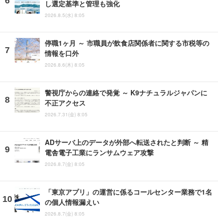
し選定基準と管理も強化
2026.8.5(水) 8:05
停職1ヶ月 ～ 市職員が飲食店関係者に関する市税等の
情報を口外
2026.8.6(木) 8:05
警視庁からの連絡で発覚 ～ K9ナチュラルジャパンに
不正アクセス
2026.7.31(金) 8:05
ADサーバ上のデータが外部へ転送されたと判断 ～ 精
電舎電子工業にランサムウェア攻撃
2026.8.7(金) 8:05
「東京アプリ」の運営に係るコールセンター業務で1名
の個人情報漏えい
2026.8.7(金) 8:05