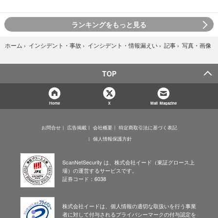
ランキングをもっと見る
写真・画像
ホーム
›
インシデント・事故
›
インシデント・情報漏えい
›
記事
›
TOP
Home
X
Mail Magazine
お問合せ
広告掲載
会社概要
特定商取引法に基づく表記
個人情報保護方針
ScanNetSecurity は、株式会社イード（東証グロース上
場）の運営するサービスです。
証券コード：6038
株式会社イードは、個人情報の適切な取扱いを行う事業
者に対して付与されるプライバシーマークの付与認定を