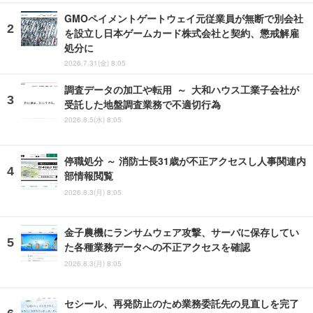
GMOペイメントゲートウェイ元従業員が無断で別会社
を設立し日本ゲームカード株式会社と契約、懲戒解雇
処分に
2026.7.31(金) 8:05
調査データの加工や転用 ～ 大和ハウス工業子会社が
受託した地盤調査業務で不適切行為
2026.8.5(水) 8:05
停職処分 ～ 消防士長31歳が不正アクセスし人事関連内
部情報閲覧
2026.8.3(月) 8:05
金子農機にランサムウェア攻撃、サーバに保存してい
た各種業務データへの不正アクセスを確認
2026.8.3(月) 8:05
セシール、再発防止のため業務委託先の見直しを完了