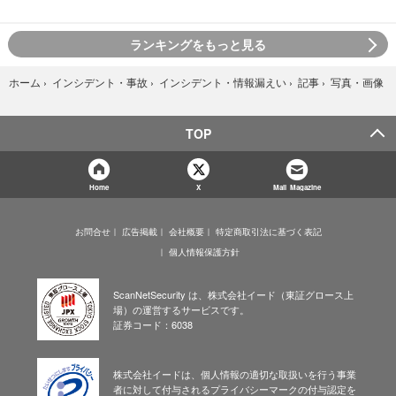
ランキングをもっと見る
写真・画像
ホーム
›
インシデント・事故
›
インシデント・情報漏えい
›
記事
›
TOP
Home
X
Mail Magazine
お問合せ
広告掲載
会社概要
特定商取引法に基づく表記
個人情報保護方針
ScanNetSecurity は、株式会社イード（東証グロース上
場）の運営するサービスです。
証券コード：6038
株式会社イードは、個人情報の適切な取扱いを行う事業
者に対して付与されるプライバシーマークの付与認定を