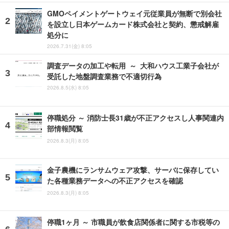
GMOペイメントゲートウェイ元従業員が無断で別会社
を設立し日本ゲームカード株式会社と契約、懲戒解雇
処分に
2026.7.31(金) 8:05
調査データの加工や転用 ～ 大和ハウス工業子会社が
受託した地盤調査業務で不適切行為
2026.8.5(水) 8:05
停職処分 ～ 消防士長31歳が不正アクセスし人事関連内
部情報閲覧
2026.8.3(月) 8:05
金子農機にランサムウェア攻撃、サーバに保存してい
た各種業務データへの不正アクセスを確認
2026.8.3(月) 8:05
停職1ヶ月 ～ 市職員が飲食店関係者に関する市税等の