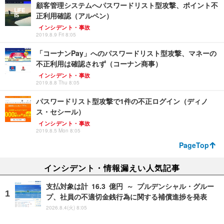
顧客管理システムへパスワードリスト型攻撃、ポイント不
正利用確認（アルペン）
インシデント・事故
2019.8.9 Fri 8:05
「コーナンPay」へのパスワードリスト型攻撃、マネーの
不正利用は確認されず（コーナン商事）
インシデント・事故
2019.8.8 Thu 8:05
パスワードリスト型攻撃で1件の不正ログイン（ディノ
ス・セシール）
インシデント・事故
2019.8.5 Mon 8:05
PageTop
インシデント・情報漏えい人気記事
支払対象は計 16.3 億円 ～ プルデンシャル・グルー
プ、社員の不適切金銭行為に関する補償進捗を発表
2026.8.4(火) 8:05