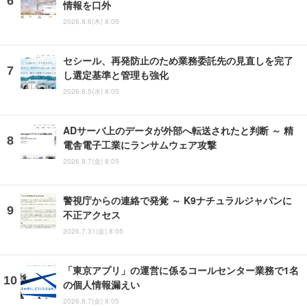
情報を口外
2026.8.6(木) 8:05
セシール、再発防止のため業務委託先の見直しを完了
し選定基準と管理も強化
2026.8.5(水) 8:05
ADサーバ上のデータが外部へ転送されたと判断 ～ 精
電舎電子工業にランサムウェア攻撃
2026.8.7(金) 8:05
警視庁からの連絡で発覚 ～ K9ナチュラルジャパンに
不正アクセス
2026.7.31(金) 8:05
「東京アプリ」の運営に係るコールセンター業務で1名
の個人情報漏えい
2026.8.7(金) 8:05