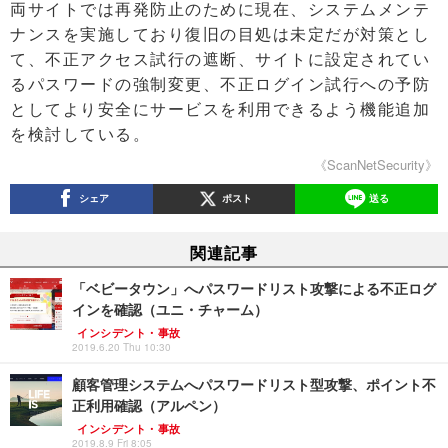
両サイトでは再発防止のために現在、システムメンテ
ナンスを実施しており復旧の目処は未定だが対策とし
て、不正アクセス試行の遮断、サイトに設定されてい
るパスワードの強制変更、不正ログイン試行への予防
としてより安全にサービスを利用できるよう機能追加
を検討している。
《ScanNetSecurity》
シェア
ポスト
送る
関連記事
「ベビータウン」へパスワードリスト攻撃による不正ログ
インを確認（ユニ・チャーム）
インシデント・事故
2019.6.20 Thu 10:30
顧客管理システムへパスワードリスト型攻撃、ポイント不
正利用確認（アルペン）
インシデント・事故
2019.8.9 Fri 8:05