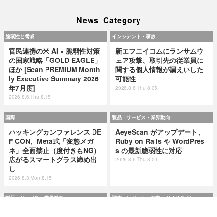
News Category
脆弱性と脅威
インシデント・事故
官民連携の米 AI × 脆弱性対策
新エフエイコムにランサムウ
の国家戦略「GOLD EAGLE」
ェア攻撃、取引先の従業員に
ほか [Scan PREMIUM Month
関する個人情報が漏えいした
ly Executive Summary 2026
可能性
年7月度]
2026.8.6 Thu 8:05
2026.8.6 Thu 8:15
国際
製品・サービス・業界動向
ハッキングカンファレンス DE
AeyeScan がアップデート、
F CON、Meta式「変態メガ
Ruby on Rails や WordPres
ネ」全面禁止（度付きもNG）
s の最新脆弱性に対応
広がるスマートグラス締め出
2026.8.6 Thu 8:00
し
2026.8.3 Mon 8:15
製品・サービス・業界動向
調査・レポート・白書・ガイドライン
AeyeScan がアップデート、
市民プールやエネルギー企業