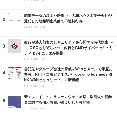
2026.8.6(木) 8:05
調査データの加工や転用 ～ 大和ハウス工業子会社が
受託した地盤調査業務で不適切行為
2026.8.5(水) 8:05
銀行が法人顧客のセキュリティを心配する時代到来 ～
～ GMOあおぞらネット銀行とGMOサイバーセキュリ
ティ byイエラエが提携
2026.8.6(木) 8:00
委託先やグループ会社の脅威をWebとメールで即座に
共有、NTTドコモビジネスが「docomo business RI
NK WANセキュリティ」に新機能
2026.8.5(水) 8:00
新エフエイコムにランサムウェア攻撃、取引先の従業
員に関する個人情報が漏えいした可能性
2026.8.6(木) 8:05