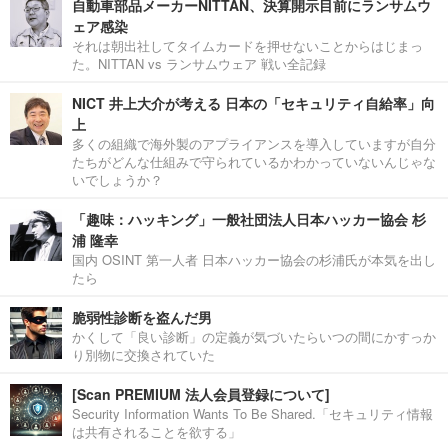
自動車部品メーカーNITTAN、決算開示目前にランサムウ
ェア感染
それは朝出社してタイムカードを押せないことからはじまっ
た。NITTAN vs ランサムウェア 戦い全記録
NICT 井上大介が考える 日本の「セキュリティ自給率」向
上
多くの組織で海外製のアプライアンスを導入していますが自分
たちがどんな仕組みで守られているかわかっていないんじゃな
いでしょうか？
「趣味：ハッキング」一般社団法人日本ハッカー協会 杉
浦 隆幸
国内 OSINT 第一人者 日本ハッカー協会の杉浦氏が本気を出し
たら
脆弱性診断を盗んだ男
かくして「良い診断」の定義が気づいたらいつの間にかすっか
り別物に交換されていた
[Scan PREMIUM 法人会員登録について]
Security Information Wants To Be Shared.「セキュリティ情報
は共有されることを欲する」