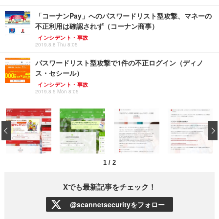
「コーナンPay」へのパスワードリスト型攻撃、マネーの
不正利用は確認されず（コーナン商事）
インシデント・事故
2019.8.8 Thu 8:05
パスワードリスト型攻撃で1件の不正ログイン（ディノ
ス・セシール）
インシデント・事故
2019.8.5 Mon 8:05
‹
1
/
2
Xでも最新記事をチェック！
@scannetsecurityをフォロー