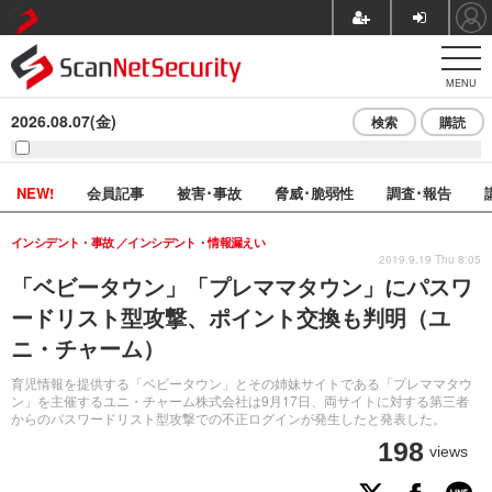
MENU
2026.08.07(金)
検索
購読
NEW!
会員記事
被害･事故
脅威･脆弱性
調査･報告
インシデント・事故
インシデント・情報漏えい
2019.9.19 Thu 8:05
「ベビータウン」「プレママタウン」にパスワ
ードリスト型攻撃、ポイント交換も判明（ユ
ニ・チャーム）
育児情報を提供する「ベビータウン」とその姉妹サイトである「プレママタウ
ン」を主催するユニ・チャーム株式会社は9月17日、両サイトに対する第三者
からのパスワードリスト型攻撃での不正ログインが発生したと発表した。
198
views