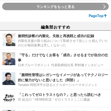
ランキングをもっと見る
PageTop
編集部おすすめ
脆弱性診断の内製化、失敗と再挑戦と成功の記録
内製化支援の取り組みについて取材させて欲しいと頼んでいた
のだが毎回返事は芳しくなかった
「守る」だけでなくお客を「成功」させるまでが自分の仕
事
日本プルーフポイント 代表取締役社長 野村健インタビュー
「脆弱性管理はレガシーなイメージがあってテクノロジー
的に魅力がないと思いました（阿部）」
Tenable 阿部淳平が語るエクスポージャーマネジメント
「これってゼロトラストなの？」と思ったら読むべき
ID 起点の “ HENNGE流 ” ゼロトラストここに爆誕