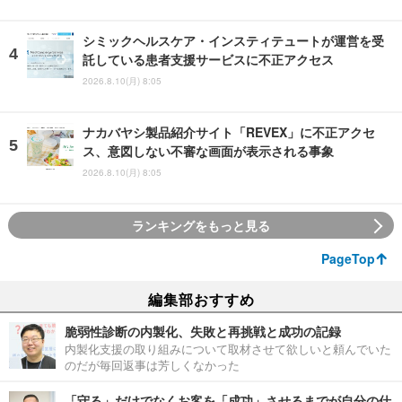
シミックヘルスケア・インスティテュートが運営を受
託している患者支援サービスに不正アクセス
2026.8.10(月) 8:05
ナカバヤシ製品紹介サイト「REVEX」に不正アクセ
ス、意図しない不審な画面が表示される事象
2026.8.10(月) 8:05
ランキングをもっと見る
PageTop
編集部おすすめ
脆弱性診断の内製化、失敗と再挑戦と成功の記録
内製化支援の取り組みについて取材させて欲しいと頼んでいた
のだが毎回返事は芳しくなかった
「守る」だけでなくお客を「成功」させるまでが自分の仕