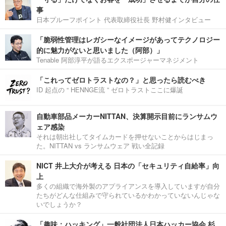
事
日本プルーフポイント 代表取締役社長 野村健インタビュー
「脆弱性管理はレガシーなイメージがあってテクノロジー
的に魅力がないと思いました（阿部）」
Tenable 阿部淳平が語るエクスポージャーマネジメント
「これってゼロトラストなの？」と思ったら読むべき
ID 起点の “ HENNGE流 ” ゼロトラストここに爆誕
自動車部品メーカーNITTAN、決算開示目前にランサムウ
ェア感染
それは朝出社してタイムカードを押せないことからはじまっ
た。NITTAN vs ランサムウェア 戦い全記録
NICT 井上大介が考える 日本の「セキュリティ自給率」向
上
多くの組織で海外製のアプライアンスを導入していますが自分
たちがどんな仕組みで守られているかわかっていないんじゃな
いでしょうか？
「趣味：ハッキング」一般社団法人日本ハッカー協会 杉