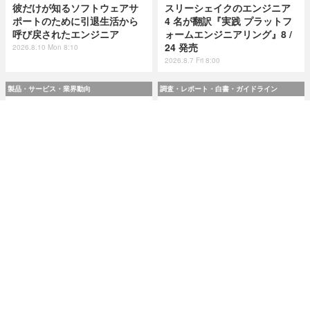
彼だけが知るソフトウェアサ
スリーシェイクのエンジニア
ポートのために引退生活から
4 名が翻訳『実践 プラットフ
呼び戻されたエンジニア
ォームエンジニアリング』8 /
24 発売
2026.8.10 Mon 8:10
2026.8.7 Fri 8:00
製品・サービス・業界動向
調査・レポート・白書・ガイドライン
スリーシェイクのエンジニア
令和8(2026)年上半期の特殊詐
4 名が翻訳『実践 プラットフ
欺、被害総額1,816億円 ～ 投
ォームエンジニアリング』8 /
資詐欺（797.9億）やニセ警察
24 発売
詐欺（507.9億）など手口別被
害額
2026.8.7 Fri 8:00
2026.8.7 Fri 8:00
研修・セミナー・カンファレンス
特集
人事異動から退職処理までの
今日もどこかで情報漏えい 第
実務を体験 ～「Okta」ハンズ
51回「2026年7月の情報漏え
オンワークショップ 9月11日
い」三重県、陸自インシデン
大阪で開催
トを他山の石として USB メモ
リ 1 万個チェック
2026.8.7 Fri 8:10
2026.8.7 Fri 8:15