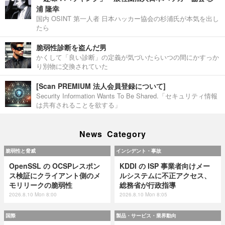
浦 隆幸
国内 OSINT 第一人者 日本ハッカー協会の杉浦氏が本気を出し
たら
脆弱性診断を盗んだ男
かくして「良い診断」の定義が気づいたらいつの間にかすっか
り別物に交換されていた
[Scan PREMIUM 法人会員登録について]
Security Information Wants To Be Shared.「セキュリティ情報
は共有されることを欲する」
News Category
脆弱性と脅威
インシデント・事故
OpenSSL の OCSPレスポン
KDDI の ISP 事業者向けメー
ス検証にクライアント側のメ
ルシステムに不正アクセス、
モリリークの脆弱性
総務省が行政指導
2026.8.10 Mon 8:00
2026.8.10 Mon 8:05
国際
製品・サービス・業界動向