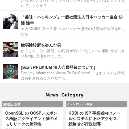
たちがどんな仕組みで守られているかわかっていないんじゃな
いでしょうか？
「趣味：ハッキング」一般社団法人日本ハッカー協会 杉
浦 隆幸
国内 OSINT 第一人者 日本ハッカー協会の杉浦氏が本気を出し
たら
脆弱性診断を盗んだ男
かくして「良い診断」の定義が気づいたらいつの間にかすっか
り別物に交換されていた
[Scan PREMIUM 法人会員登録について]
Security Information Wants To Be Shared.「セキュリティ情報
は共有されることを欲する」
News Category
脆弱性と脅威
インシデント・事故
OpenSSL の OCSPレスポン
KDDI の ISP 事業者向けメー
ス検証にクライアント側のメ
ルシステムに不正アクセス、
モリリークの脆弱性
総務省が行政指導