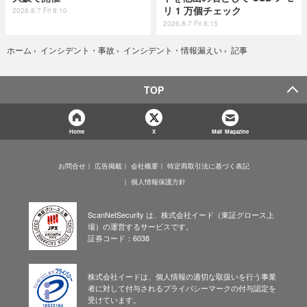
リ 1 万個チェック
2026.8.7 Fri 8:10
2026.8.7 Fri 8:15
記事
ホーム
›
インシデント・事故
›
インシデント・情報漏えい
›
TOP
Home
X
Mail Magazine
お問合せ
広告掲載
会社概要
特定商取引法に基づく表記
個人情報保護方針
ScanNetSecurity は、株式会社イード（東証グロース上
場）の運営するサービスです。
証券コード：6038
株式会社イードは、個人情報の適切な取扱いを行う事業
者に対して付与されるプライバシーマークの付与認定を
受けています。