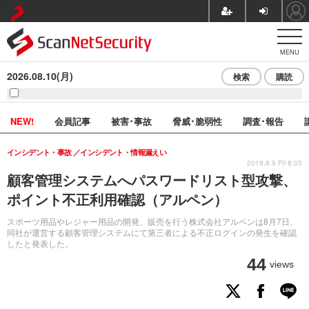
MENU
2026.08.10(月)
検索
購読
NEW!
会員記事
被害･事故
脅威･脆弱性
調査･報告
インシデント・事故
インシデント・情報漏えい
2019.8.9 Fri 8:05
顧客管理システムへパスワードリスト型攻撃、
ポイント不正利用確認（アルペン）
スポーツ用品やレジャー用品の開発、販売を行う株式会社アルペンは8月7日、
同社が運営する顧客管理システムにて第三者による不正ログインの発生を確認
したと発表した。
44
views