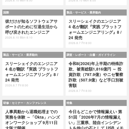
2026.8.10 Mon 8:00
2026.8.10 Mon 8:05
国際
製品・サービス・業界動向
彼だけが知るソフトウェアサ
スリーシェイクのエンジニア
ポートのために引退生活から
4 名が翻訳『実践 プラットフ
呼び戻されたエンジニア
ォームエンジニアリング』8 /
24 発売
2026.8.10 Mon 8:10
2026.8.7 Fri 8:00
製品・サービス・業界動向
調査・レポート・白書・ガイドライン
スリーシェイクのエンジニア
令和8(2026)年上半期の特殊詐
4 名が翻訳『実践 プラットフ
欺、被害総額1,816億円 ～ 投
ォームエンジニアリング』8 /
資詐欺（797.9億）やニセ警察
24 発売
詐欺（507.9億）など手口別被
害額
2026.8.7 Fri 8:00
2026.8.7 Fri 8:00
研修・セミナー・カンファレンス
特集
人事異動から退職処理までの
今日もどこかで情報漏えい 第
実務を体験 ～「Okta」ハンズ
51回「2026年7月の情報漏え
オンワークショップ 9月11日
い」三重県、陸自インシデン
大阪で開催
トを他山の石として USB メモ