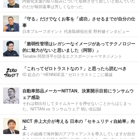
内製化支援の取り組みについて取材させて欲しいと頼んでいた
のだが毎回返事は芳しくなかった
「守る」だけでなくお客を「成功」させるまでが自分の仕
事
日本プルーフポイント 代表取締役社長 野村健インタビュー
「脆弱性管理はレガシーなイメージがあってテクノロジー
的に魅力がないと思いました（阿部）」
Tenable 阿部淳平が語るエクスポージャーマネジメント
「これってゼロトラストなの？」と思ったら読むべき
ID 起点の “ HENNGE流 ” ゼロトラストここに爆誕
自動車部品メーカーNITTAN、決算開示目前にランサムウ
ェア感染
それは朝出社してタイムカードを押せないことからはじまっ
た。NITTAN vs ランサムウェア 戦い全記録
NICT 井上大介が考える 日本の「セキュリティ自給率」向
上
多くの組織で海外製のアプライアンスを導入していますが自分