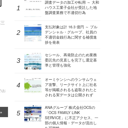
利
調査データの加工や転用 ～ 大和
ハウス工業子会社が受託した地
盤調査業務で不適切行為
第三
支払対象は計 16.3 億円 ～ プル
デンシャル・グループ、社員の
不適切金銭行為に関する補償進
捗を発表
セシール、再発防止のため業務
委託先の見直しを完了し選定基
準と管理も強化
オーミケンシへのランサムウェ
ア攻撃、リークサイト上に社名
等が掲載されるも盗取されたと
のお
される実データは公開されず
ANAグループ 株式会社OCSの
「OCS FAMILY LINK
SERVICE」に不正アクセス、一
部の個人情報・データが流出し
た可能性