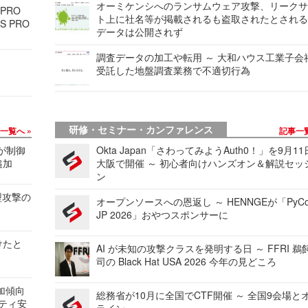
オーミケンシへのランサムウェア攻撃、リーク
 PRO
ト上に社名等が掲載されるも盗取されたとされ
S PRO
データは公開されず
調査データの加工や転用 ～ 大和ハウス工業子会
受託した地盤調査業務で不適切行為
研修・セミナー・カンファレンス
事一覧へ
記事一
 が制御
Okta Japan「さわってみようAuth0！」を9月1
追加
大阪で開催 ～ 初心者向けハンズオン＆解説セッ
ン
型攻撃の
オープンソースへの恩返し ～ HENNGEが「PyCo
JP 2026」おやつスポンサーに
けたと
AI が未知の攻撃クラスを発明する日 ～ FFRI 鵜
司の Black Hat USA 2026 今年の見どころ
加傾向
総務省が10月に全国でCTF開催 ～ 全国9会場と
リティ安
ライン