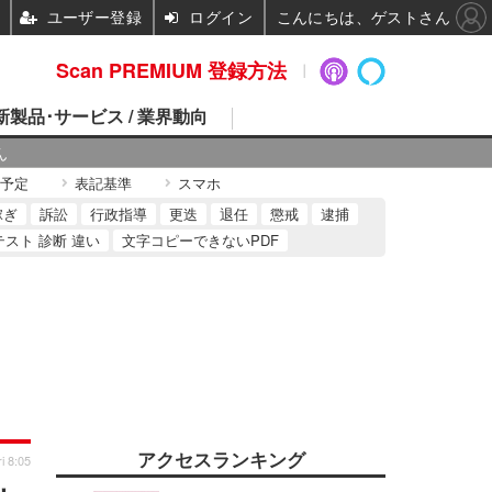
ユーザー登録
ログイン
こんにちは、ゲストさん
Scan PREMIUM 登録方法
 新製品･サービス / 業界動向
ん
予定
表記基準
スマホ
稼ぎ
訴訟
行政指導
更迭
退任
懲戒
逮捕
テスト 診断 違い
文字コピーできないPDF
アクセスランキング
i 8:05