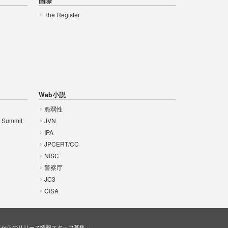
国際
The Register
Web小説
脆弱性
t Summit
JVN
IPA
JPCERT/CC
NISC
警察庁
JC3
CISA
ドからのリリース情報
スタッフ募集