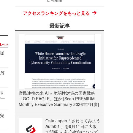
アクセスランキングをもっと見る
最新記事
覧へ
の従
税等
NK
官民連携の米 AI × 脆弱性対策の国家戦略
デー
「GOLD EAGLE」ほか [Scan PREMIUM
Monthly Executive Summary 2026年7月度]
を完
Okta Japan「さわってみよう
Auth0！」を9月11日に大阪
で開催 ～ 初心者向けハンズ