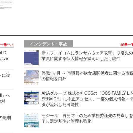
インシデント・事故
事一覧へ
記事一
LD
新エフエイコムにランサムウェア攻撃、取引先
tive
業員に関する個人情報が漏えいした可能性
停職1ヶ月 ～ 市職員が飲食店関係者に関する市
レートに複
の情報を口外
ANAグループ 株式会社OCSの「OCS FAMILY LI
ell」へ
SERVICE」に不正アクセス、一部の個人情報・
の対
タが流出した可能性
セシール、再発防止のため業務委託先の見直し
ンの脆弱
了し選定基準と管理も強化