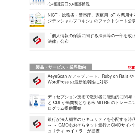
心相談窓口の相談状況
NICT・総務省・警察庁、家庭用 IoT を悪用
ジデンシャルプロキシ」のファクトシート公
「個人情報の保護に関する法律等の一部を改
法律」公布
製品・サービス・業界動向
記
AeyeScan がアップデート、Ruby on Rails や
WordPress の最新脆弱性に対応
ディセプション技術で敵対者に能動的に関与 ～
と CDI が民間初となる米 MITRE のトレーニ
ログラム提供開始
銀行が法人顧客のセキュリティを心配する時
～ ～ GMOあおぞらネット銀行とGMOサイ
ュリティ byイエラエが提携