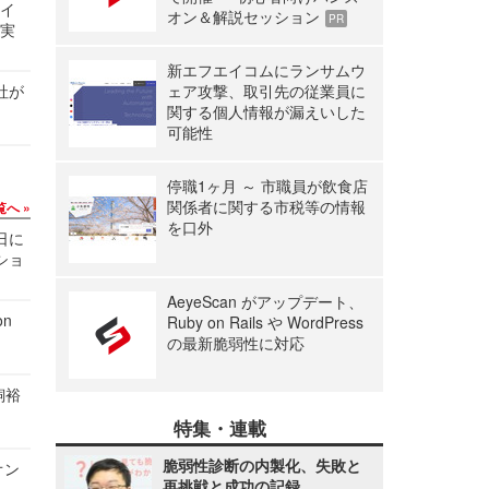
サイ
オン＆解説セッション
PR
る実
新エフエイコムにランサムウ
社が
ェア攻撃、取引先の従業員に
関する個人情報が漏えいした
可能性
停職1ヶ月 ～ 市職員が飲食店
関係者に関する市税等の情報
覧へ
を口外
1日に
ショ
AeyeScan がアップデート、
n
Ruby on Rails や WordPress
の最新脆弱性に対応
飼裕
特集・連載
脆弱性診断の内製化、失敗と
オン
再挑戦と成功の記録