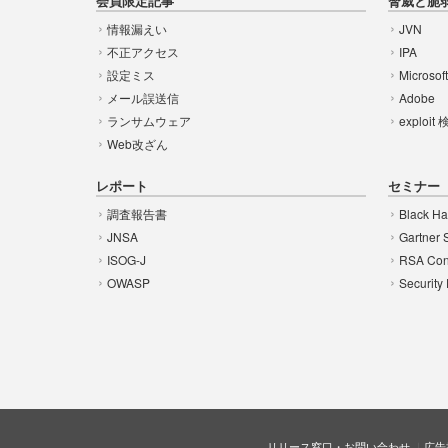
会員限定記事
脅威と脆
情報漏えい
JVN
不正アクセス
IPA
設定ミス
Microsof
メール誤送信
Adobe
ランサムウェア
exploit
Web改ざん
レポート
セミナー
調査報告書
Black Ha
JNSA
Gartner 
ISOG-J
RSA Con
OWASP
Security
リリース窓口・お問い合わせ
広告