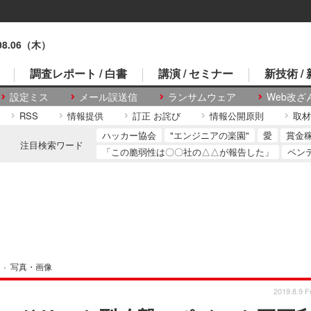
.08.06（木）
調査レポート / 白書
講演 / セミナー
新技術 /
設定ミス
メール誤送信
ランサムウェア
Web改ざ
RSS
情報提供
訂正 お詫び
情報公開原則
取材
ハッカー協会
"エンジニアの楽園"
愛
賞金
注目検索ワード
「この脆弱性は〇〇社の△△が報告した」
ペン
›
写真・画像
2019.8.9 Fr