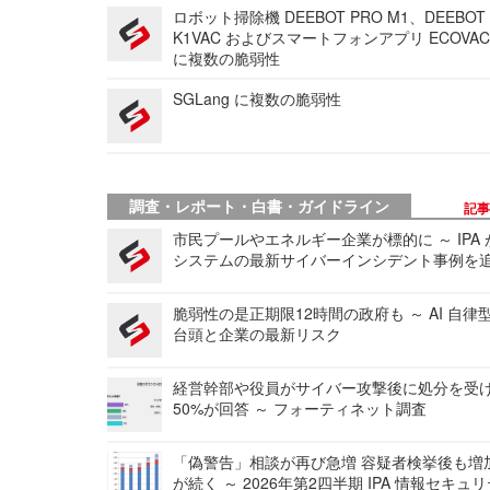
ロボット掃除機 DEEBOT PRO M1、DEEBOT
K1VAC およびスマートフォンアプリ ECOVAC
に複数の脆弱性
SGLang に複数の脆弱性
調査・レポート・白書・ガイドライン
記
市民プールやエネルギー企業が標的に ～ IPA
システムの最新サイバーインシデント事例を
脆弱性の是正期限12時間の政府も ～ AI 自律
台頭と企業の最新リスク
経営幹部や役員がサイバー攻撃後に処分を受
50%が回答 ～ フォーティネット調査
「偽警告」相談が再び急増 容疑者検挙後も増
が続く ～ 2026年第2四半期 IPA 情報セキュ