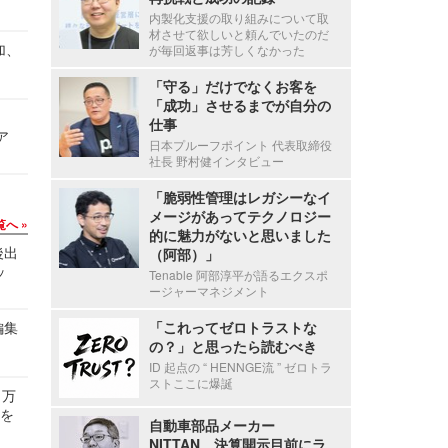
内製化支援の取り組みについて取
材させて欲しいと頼んでいたのだ
加、
が毎回返事は芳しくなかった
「守る」だけでなくお客を
「成功」させるまでが自分の
仕事
ア
日本プルーフポイント 代表取締役
社長 野村健インタビュー
「脆弱性管理はレガシーなイ
メージがあってテクノロジー
覧へ
的に魅力がないと思いました
後出
（阿部）」
ッ
Tenable 阿部淳平が語るエクスポ
ージャーマネジメント
編集
「これってゼロトラストな
の？」と思ったら読むべき
ID 起点の “ HENNGE流 ” ゼロトラ
ストここに爆誕
 万
せを
自動車部品メーカー
NITTAN、決算開示目前にラ