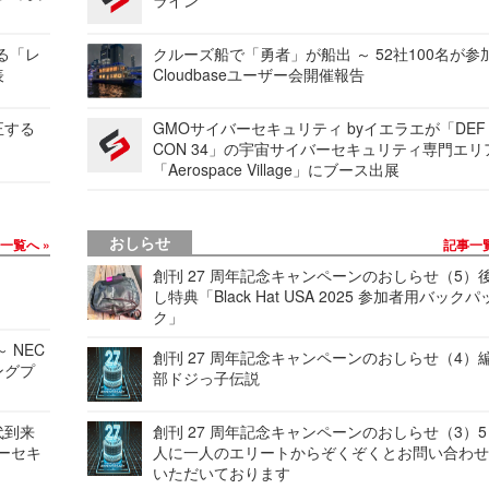
する「レ
クルーズ船で「勇者」が船出 ～ 52社100名が参
表
Cloudbaseユーザー会開催報告
正する
GMOサイバーセキュリティ byイエラエが「DEF
CON 34」の宇宙サイバーセキュリティ専門エリ
「Aerospace Village」にブース出展
おしらせ
事一覧へ
記事一
創刊 27 周年記念キャンペーンのおしらせ（5）
し特典「Black Hat USA 2025 参加者用バックパ
ク」
 NEC
創刊 27 周年記念キャンペーンのおしらせ（4）
ングプ
部ドジっ子伝説
代到来
創刊 27 周年記念キャンペーンのおしらせ（3）5
バーセキ
人に一人のエリートからぞくぞくとお問い合わ
いただいております