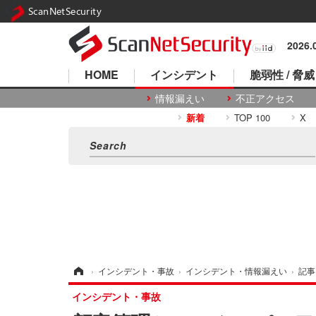
ScanNetSecurity
2026
HOME
インシデント
脆弱性 / 脅威
情報漏えい
不正アクセス
新着
TOP 100
X
ホーム
›
インシデント・事故
›
インシデント・情報漏えい
›
記事
インシデント・事故