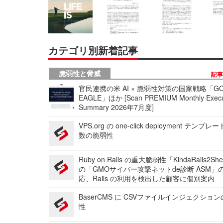
カテゴリ別新着記事
脆弱性と脅威
記
官民連携の米 AI × 脆弱性対策の国家戦略「GO
EAGLE」ほか [Scan PREMIUM Monthly Execu
Summary 2026年7月度]
VPS.org の one-click deployment テンプ
数の脆弱性
Ruby on Rails の重大脆弱性「KindaRails2Sh
の「GMOサイバー攻撃ネットde診断 ASM」
応、Rails の利用を検出した顧客に個別案内
BaserCMS に CSVファイルインジェクショ
性