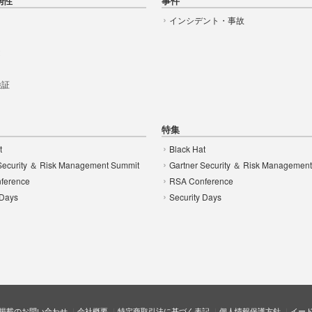
弱性
事件
インシデント・事故
t
 検証
特集
t
Black Hat
Security ＆ Risk Management Summit
Gartner Security ＆ Risk Managemen
ference
RSA Conference
 Days
Security Days
掲載のお問い合わせ
会社概要
特定商取引法に基づく表記
個人情報保護方針
イー