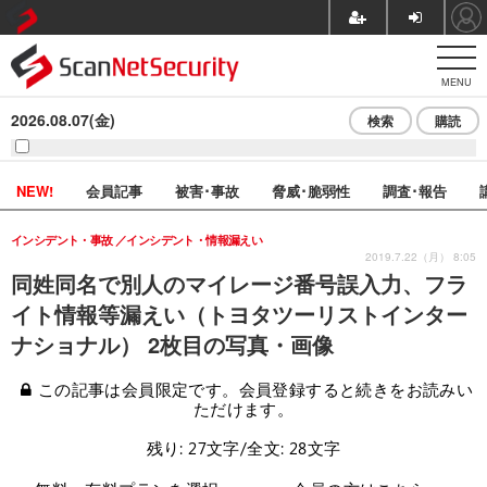
MENU
2026.08.07(金)
検索
購読
NEW!
会員記事
被害･事故
脅威･脆弱性
調査･報告
インシデント・事故
インシデント・情報漏えい
2019.7.22（月） 8:05
同姓同名で別人のマイレージ番号誤入力、フラ
イト情報等漏えい（トヨタツーリストインター
ナショナル） 2枚目の写真・画像
この記事は会員限定です。会員登録すると続きをお読みい
ただけます。
残り: 27文字/全文: 28文字