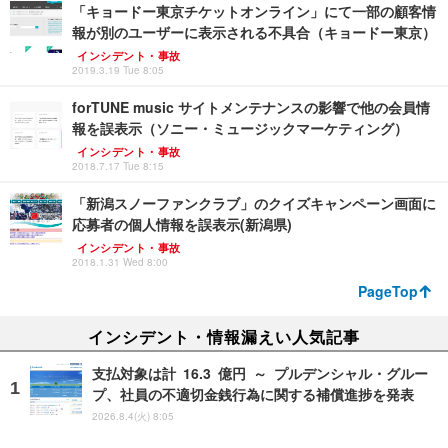
「キョードー東京チケットオンライン」にて一部の顧客情
報が別のユーザーに表示される不具合（キョードー東京）
インシデント・事故
2019.3.19 Tue 8:05
forTUNE music サイトメンテナンスの影響で他の会員情
報を誤表示（ソニー・ミュージックマーケティング）
インシデント・事故
2018.7.17 Tue 8:15
「新潟スノーファンクラブ」のクイズキャンペーン画面に
応募者の個人情報を誤表示(新潟県)
インシデント・事故
2018.1.31 Wed 8:00
PageTop
インシデント・情報漏えい人気記事
支払対象は計 16.3 億円 ～ プルデンシャル・グルー
プ、社員の不適切金銭行為に関する補償進捗を発表
2026.8.4(火) 8:05