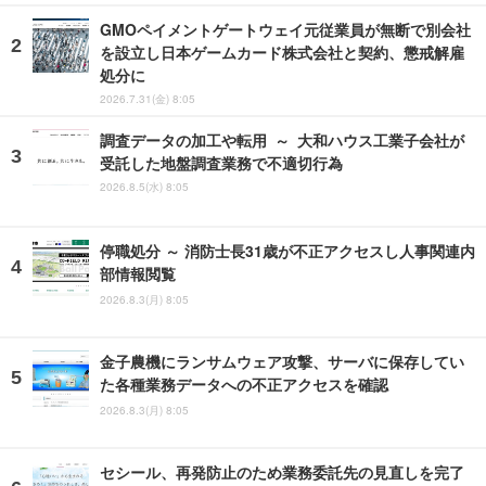
GMOペイメントゲートウェイ元従業員が無断で別会社
を設立し日本ゲームカード株式会社と契約、懲戒解雇
処分に
2026.7.31(金) 8:05
調査データの加工や転用 ～ 大和ハウス工業子会社が
受託した地盤調査業務で不適切行為
2026.8.5(水) 8:05
停職処分 ～ 消防士長31歳が不正アクセスし人事関連内
部情報閲覧
2026.8.3(月) 8:05
金子農機にランサムウェア攻撃、サーバに保存してい
た各種業務データへの不正アクセスを確認
2026.8.3(月) 8:05
セシール、再発防止のため業務委託先の見直しを完了