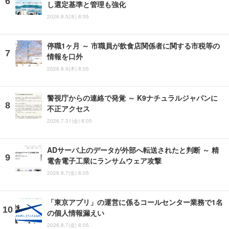
し選定基準と管理も強化
2026.8.5(水) 8:05
停職1ヶ月 ～ 市職員が飲食店関係者に関する市税等の
情報を口外
2026.8.6(木) 8:05
警視庁からの連絡で発覚 ～ K9ナチュラルジャパンに
不正アクセス
2026.7.31(金) 8:05
ADサーバ上のデータが外部へ転送されたと判断 ～ 精
電舎電子工業にランサムウェア攻撃
2026.8.7(金) 8:05
「東京アプリ」の運営に係るコールセンター業務で1名
の個人情報漏えい
2026.8.7(金) 8:05