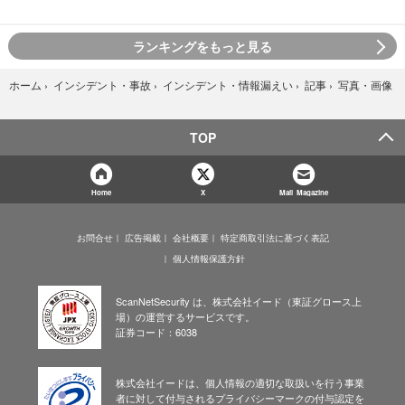
ランキングをもっと見る
写真・画像
ホーム
›
インシデント・事故
›
インシデント・情報漏えい
›
記事
›
TOP
Home
X
Mail Magazine
お問合せ
広告掲載
会社概要
特定商取引法に基づく表記
個人情報保護方針
ScanNetSecurity は、株式会社イード（東証グロース上
場）の運営するサービスです。
証券コード：6038
株式会社イードは、個人情報の適切な取扱いを行う事業
者に対して付与されるプライバシーマークの付与認定を