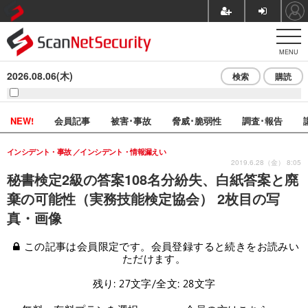
MENU
2026.08.06(木)
検索
購読
NEW!
会員記事
被害･事故
脅威･脆弱性
調査･報告
インシデント・事故
インシデント・情報漏えい
2019.6.28（金） 8:05
秘書検定2級の答案108名分紛失、白紙答案と廃
棄の可能性（実務技能検定協会） 2枚目の写
真・画像
この記事は会員限定です。会員登録すると続きをお読みい
ただけます。
残り: 27文字/全文: 28文字