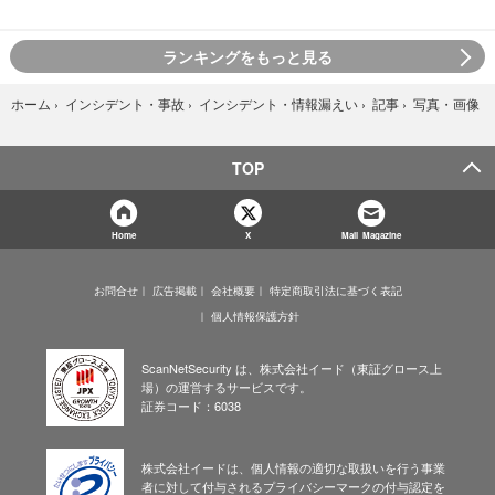
ランキングをもっと見る
写真・画像
ホーム
›
インシデント・事故
›
インシデント・情報漏えい
›
記事
›
TOP
Home
X
Mail Magazine
お問合せ
広告掲載
会社概要
特定商取引法に基づく表記
個人情報保護方針
ScanNetSecurity は、株式会社イード（東証グロース上
場）の運営するサービスです。
証券コード：6038
株式会社イードは、個人情報の適切な取扱いを行う事業
者に対して付与されるプライバシーマークの付与認定を