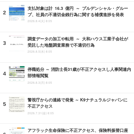
支払対象は計 16.3 億円 ～ プルデンシャル・グルー
プ、社員の不適切金銭行為に関する補償進捗を発表
2026.8.4(火) 8:05
調査データの加工や転用 ～ 大和ハウス工業子会社が
受託した地盤調査業務で不適切行為
2026.8.5(水) 8:05
停職処分 ～ 消防士長31歳が不正アクセスし人事関連内
部情報閲覧
2026.8.3(月) 8:05
警視庁からの連絡で発覚 ～ K9ナチュラルジャパンに
不正アクセス
2026.7.31(金) 8:05
アフラック生命保険に不正アクセス、保険料振替口座