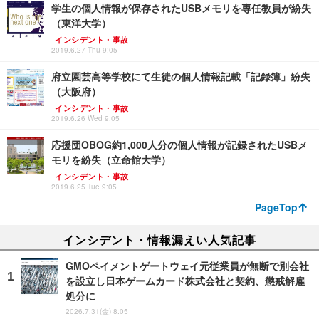
学生の個人情報が保存されたUSBメモリを専任教員が紛失
（東洋大学）
インシデント・事故
2019.6.27 Thu 9:05
府立園芸高等学校にて生徒の個人情報記載「記録簿」紛失
（大阪府）
インシデント・事故
2019.6.26 Wed 9:05
応援団OBOG約1,000人分の個人情報が記録されたUSBメ
モリを紛失（立命館大学）
インシデント・事故
2019.6.25 Tue 9:05
PageTop
インシデント・情報漏えい人気記事
GMOペイメントゲートウェイ元従業員が無断で別会社
を設立し日本ゲームカード株式会社と契約、懲戒解雇
処分に
2026.7.31(金) 8:05