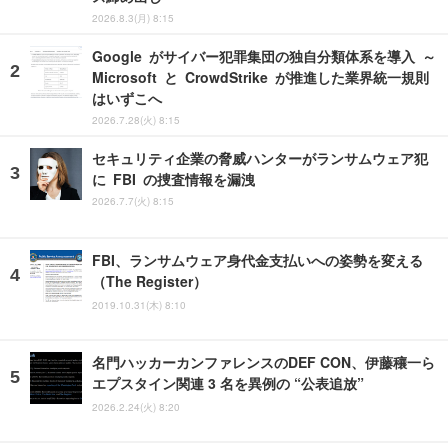
2026.8.3(月) 8:15
Google がサイバー犯罪集団の独自分類体系を導入 ～
Microsoft と CrowdStrike が推進した業界統一規則
はいずこへ
2026.7.28(火) 8:15
セキュリティ企業の脅威ハンターがランサムウェア犯
に FBI の捜査情報を漏洩
2026.7.7(火) 8:15
FBI、ランサムウェア身代金支払いへの姿勢を変える
（The Register）
2019.10.31(木) 8:10
名門ハッカーカンファレンスのDEF CON、伊藤穰一ら
エプスタイン関連 3 名を異例の “公表追放”
2026.2.24(火) 8:20