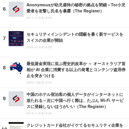
Anonymousが幼児虐待の秘密の拠点を閉鎖～Tor小児
愛者を攻撃し氏名を暴露（The Register）
2011.11.2(水) 8:00
セキュリティインシデントの隠蔽を暴く新サービスを
スイスの企業が開始
2025.12.4(木) 8:20
最低賃金実現に並ぶ歴史的改革か ～ オーストラリア首
相が AI 企業に消費する以上の発電とコンテンツ盗用停
止を突きつける
2026.7.22(水) 8:20
中国のホテル宿泊客の個人データがインターネットに
放たれる～次に中国へ行く際は、たぶん Wi-Fi サービ
スに登録しないほうがいい（The Register）
2013.11.6(水) 8:30
クレジットカード会社がイケてるセキュリティ企業を