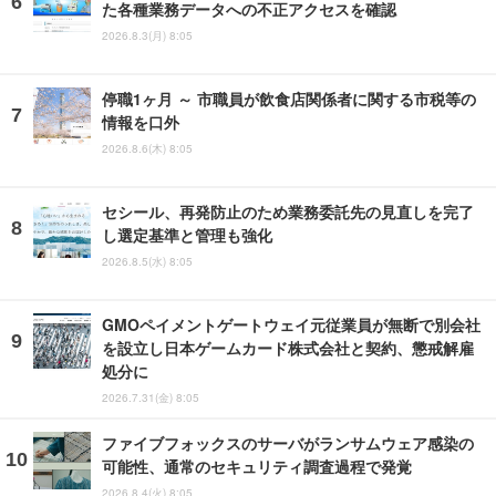
た各種業務データへの不正アクセスを確認
2026.8.3(月) 8:05
停職1ヶ月 ～ 市職員が飲食店関係者に関する市税等の
情報を口外
2026.8.6(木) 8:05
セシール、再発防止のため業務委託先の見直しを完了
し選定基準と管理も強化
2026.8.5(水) 8:05
GMOペイメントゲートウェイ元従業員が無断で別会社
を設立し日本ゲームカード株式会社と契約、懲戒解雇
処分に
2026.7.31(金) 8:05
ファイブフォックスのサーバがランサムウェア感染の
可能性、通常のセキュリティ調査過程で発覚
2026.8.4(火) 8:05