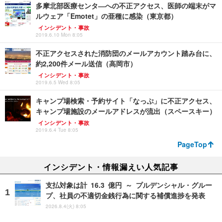
多摩北部医療センタ―への不正アクセス、医師の端末がマ
ルウェア「Emotet」の亜種に感染（東京都）
インシデント・事故
2019.6.10 Mon 8:05
不正アクセスされた消防団のメールアカウント踏み台に、
約2,200件メール送信（高岡市）
インシデント・事故
2019.6.5 Wed 8:05
キャンプ場検索・予約サイト「なっぷ」に不正アクセス、
キャンプ場施設のメールアドレスが流出（スペースキー）
インシデント・事故
2019.6.4 Tue 8:05
PageTop
インシデント・情報漏えい人気記事
支払対象は計 16.3 億円 ～ プルデンシャル・グルー
プ、社員の不適切金銭行為に関する補償進捗を発表
2026.8.4(火) 8:05