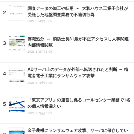
調査データの加工や転用 ～ 大和ハウス工業子会社が
受託した地盤調査業務で不適切行為
2026.8.5(水) 8:05
停職処分 ～ 消防士長31歳が不正アクセスし人事関連
内部情報閲覧
2026.8.3(月) 8:05
ADサーバ上のデータが外部へ転送されたと判断 ～ 精
電舎電子工業にランサムウェア攻撃
2026.8.7(金) 8:05
「東京アプリ」の運営に係るコールセンター業務で1名
の個人情報漏えい
2026.8.7(金) 8:05
金子農機にランサムウェア攻撃、サーバに保存してい