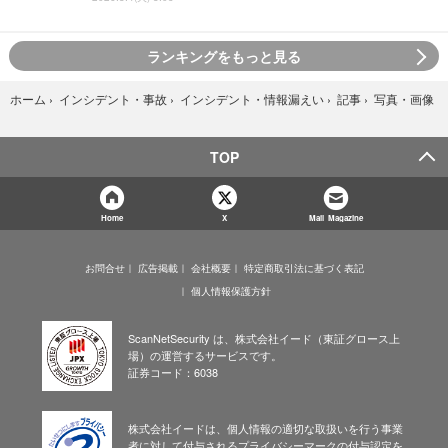
ランキングをもっと見る
写真・画像
ホーム
›
インシデント・事故
›
インシデント・情報漏えい
›
記事
›
TOP
Home
X
Mail Magazine
お問合せ
広告掲載
会社概要
特定商取引法に基づく表記
個人情報保護方針
ScanNetSecurity は、株式会社イード（東証グロース上
場）の運営するサービスです。
証券コード：6038
株式会社イードは、個人情報の適切な取扱いを行う事業
者に対して付与されるプライバシーマークの付与認定を