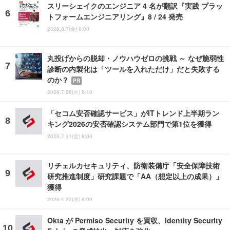
スリーシェイクのエンジニア 4 名が翻訳『実践 プラッ
トフォームエンジニアリング』8 / 24 発売
2026.8.7(金) 8:00
丸投げからの脱却・ノウハウゼロの挑戦 ～ なぜ脆弱性
診断の内製化は「ツールを入れただけ」だと失敗する
のか？
PR
2026.7.28(火) 8:10
「セコム安否確認サービス」がITトレンド上半期ラン
キング2026の安否確認システム部門で第1位を獲得
2026.7.31(金) 8:00
リチェルカセキュリティ、防衛装備庁「安全保障技術
研究推進制度」研究課題で「AA（想定以上の成果）」
獲得
2026.4.22(水) 8:00
Okta が Permiso Security を買収、Identity Security