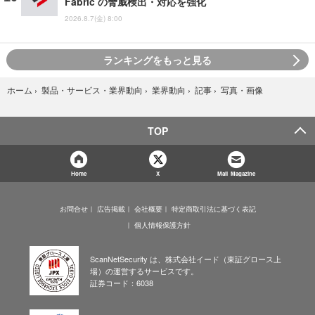
Fabric の脅威検出・対応を強化
2026.8.7(金) 8:00
ランキングをもっと見る
写真・画像
ホーム
›
製品・サービス・業界動向
›
業界動向
›
記事
›
TOP
Home
X
Mail Magazine
お問合せ
広告掲載
会社概要
特定商取引法に基づく表記
個人情報保護方針
ScanNetSecurity は、株式会社イード（東証グロース上
場）の運営するサービスです。
証券コード：6038