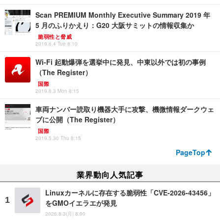
Scan PREMIUM Monthly Executive Summary 2019 年
5 月のふりかえり：G20 大阪サミットの情報収集か
脆弱性と脅威
2019.6.4 Tue 8:10
Wi-Fi 起動爆弾を選挙中に発見、中東以外では初の事例
（The Register）
国際
2019.6.3 Mon 8:15
車両ナンバー読取り機器大手に攻撃、機微情報ダークウェ
ブに公開（The Register）
国際
2019.5.30 Thu 8:15
PageTop
業界動向人気記事
Linuxカーネルに存在する脆弱性「CVE-2026-43456」
をGMOイエラエが発見
2026.8.3(月) 8:00