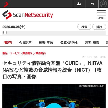
MENU
2026.08.08(土)
検索
購読
NEW!
会員記事
被害･事故
脅威･脆弱性
調査･報告
製品・サービス・業界動向
業界動向
2019.6.7（金） 8:00
セキュリティ情報融合基盤「CURE」、NIRVA
NA改など複数の脅威情報を統合（NICT） 1枚
目の写真・画像