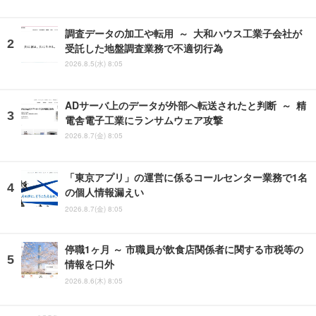
調査データの加工や転用 ～ 大和ハウス工業子会社が
受託した地盤調査業務で不適切行為
2026.8.5(水) 8:05
ADサーバ上のデータが外部へ転送されたと判断 ～ 精
電舎電子工業にランサムウェア攻撃
2026.8.7(金) 8:05
「東京アプリ」の運営に係るコールセンター業務で1名
の個人情報漏えい
2026.8.7(金) 8:05
停職1ヶ月 ～ 市職員が飲食店関係者に関する市税等の
情報を口外
2026.8.6(木) 8:05