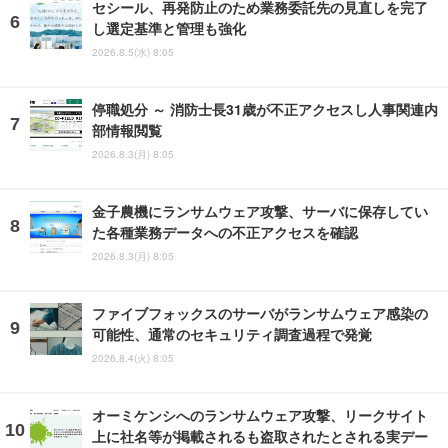
セシール、再発防止のため業務委託先の見直しを完了
し選定基準と管理も強化
2026.8.5(水) 8:05
停職処分 ～ 消防士長31歳が不正アクセスし人事関連内
部情報閲覧
2026.8.3(月) 8:05
金子農機にランサムウェア攻撃、サーバに保存してい
た各種業務データへの不正アクセスを確認
2026.8.3(月) 8:05
ファイブフォックスのサーバがランサムウェア感染の
可能性、通常のセキュリティ調査過程で発覚
2026.8.4(火) 8:05
オーミケンシへのランサムウェア攻撃、リークサイト
上に社名等が掲載されるも盗取されたとされる実デー