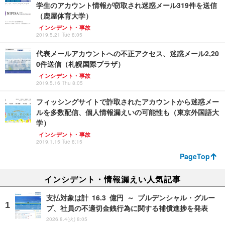
学生のアカウント情報が窃取され迷惑メール319件を送信
（鹿屋体育大学）
インシデント・事故
2019.5.21 Tue 8:05
代表メールアカウントへの不正アクセス、迷惑メール2,20
0件送信（札幌国際プラザ）
インシデント・事故
2019.5.16 Thu 8:05
フィッシングサイトで詐取されたアカウントから迷惑メー
ルを多数配信、個人情報漏えいの可能性も（東京外国語大
学）
インシデント・事故
2019.1.15 Tue 8:15
PageTop
インシデント・情報漏えい人気記事
支払対象は計 16.3 億円 ～ プルデンシャル・グルー
プ、社員の不適切金銭行為に関する補償進捗を発表
2026.8.4(火) 8:05