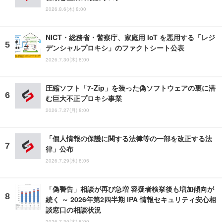
2026.8.6(木) 8:00
NICT・総務省・警察庁、家庭用 IoT を悪用する「レジ
デンシャルプロキシ」のファクトシート公表
2026.7.30(木) 8:00
圧縮ソフト「7-Zip」を装った偽ソフトウェアの裏に潜
む巨大不正プロキシ事業
2026.7.27(月) 8:00
「個人情報の保護に関する法律等の一部を改正する法
律」公布
2026.7.29(水) 8:05
「偽警告」相談が再び急増 容疑者検挙後も増加傾向が
続く ～ 2026年第2四半期 IPA 情報セキュリティ安心相
談窓口の相談状況
2026.7.30(木) 8:00