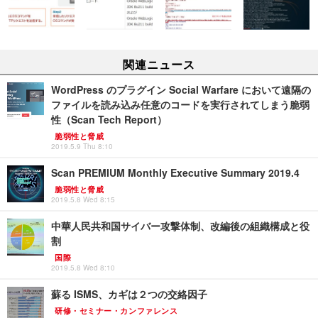
関連ニュース
WordPress のプラグイン Social Warfare において遠隔の
ファイルを読み込み任意のコードを実行されてしまう脆弱
性（Scan Tech Report）
脆弱性と脅威
2019.5.9 Thu 8:10
Scan PREMIUM Monthly Executive Summary 2019.4
脆弱性と脅威
2019.5.8 Wed 8:15
中華人民共和国サイバー攻撃体制、改編後の組織構成と役
割
国際
2019.5.8 Wed 8:10
蘇る ISMS、カギは２つの交絡因子
研修・セミナー・カンファレンス