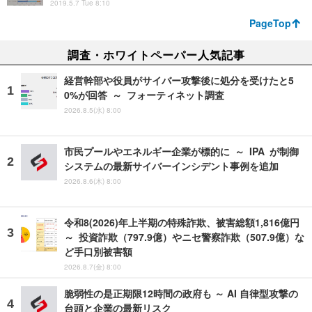
2019.5.7 Tue 8:10
PageTop
調査・ホワイトペーパー人気記事
経営幹部や役員がサイバー攻撃後に処分を受けたと5
0%が回答 ～ フォーティネット調査
2026.8.5(水) 8:00
市民プールやエネルギー企業が標的に ～ IPA が制御
システムの最新サイバーインシデント事例を追加
2026.8.6(木) 8:00
令和8(2026)年上半期の特殊詐欺、被害総額1,816億円
～ 投資詐欺（797.9億）やニセ警察詐欺（507.9億）な
ど手口別被害額
2026.8.7(金) 8:00
脆弱性の是正期限12時間の政府も ～ AI 自律型攻撃の
台頭と企業の最新リスク