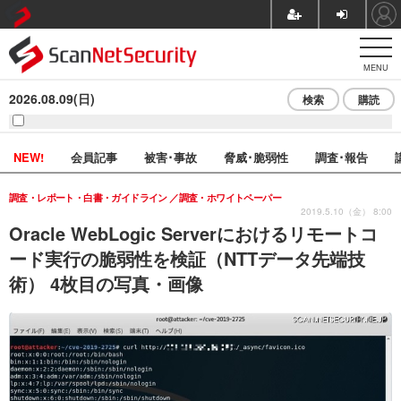
MENU
2026.08.09(日)
検索
購読
NEW!
会員記事
被害･事故
脅威･脆弱性
調査･報告
調査・レポート・白書・ガイドライン
調査・ホワイトペーパー
2019.5.10（金） 8:00
Oracle WebLogic Serverにおけるリモートコ
ード実行の脆弱性を検証（NTTデータ先端技
術） 4枚目の写真・画像