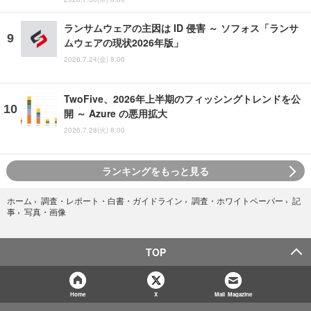
ランサムウェアの主因は ID 侵害 ～ ソフォス「ランサ
ムウェアの現状2026年版」
2026.7.24(金) 8:00
TwoFive、2026年上半期のフィッシングトレンドを公
開 ～ Azure の悪用拡大
2026.7.28(火) 8:00
ランキングをもっと見る
ホーム
›
調査・レポート・白書・ガイドライン
›
調査・ホワイトペーパー
›
記
写真・画像
事
›
TOP
Home
X
Mail Magazine