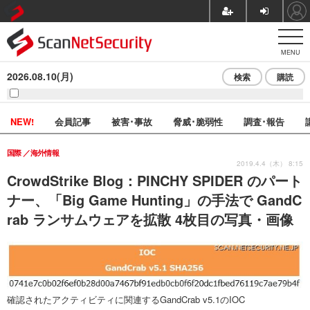
MENU
2026.08.10(月)
検索
購読
NEW!
会員記事
被害･事故
脅威･脆弱性
調査･報告
国際
海外情報
2019.4.4（木） 8:15
CrowdStrike Blog：PINCHY SPIDER のパート
ナー、「Big Game Hunting」の手法で GandC
rab ランサムウェアを拡散 4枚目の写真・画像
確認されたアクティビティに関連するGandCrab v5.1のIOC