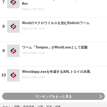
Bot
2003.4.17(木) 12:00
Wordのマクロウイルスを含むEmlitchワーム
2003.3.27(木) 12:00
ワーム「Tempex」がWorld.exeとして拡散
2002.2.26(火) 12:00
Winoldapp.exeを作成するARLトロイの木馬
2003.3.13(木) 12:00
ランキングをもっと見る
写真・画像
ホーム
›
国際
›
海外情報
›
記事
›