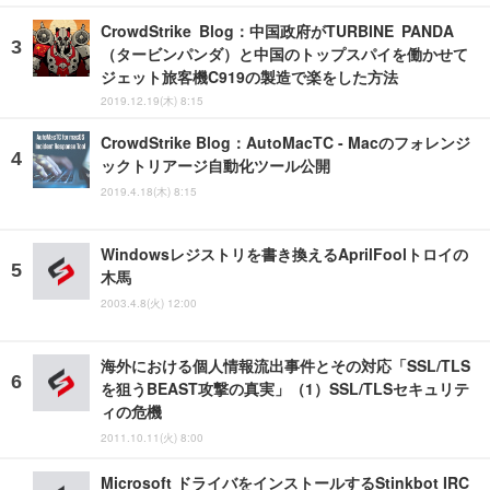
CrowdStrike Blog：中国政府がTURBINE PANDA
（タービンパンダ）と中国のトップスパイを働かせて
ジェット旅客機C919の製造で楽をした方法
2019.12.19(木) 8:15
CrowdStrike Blog：AutoMacTC - Macのフォレンジ
ックトリアージ自動化ツール公開
2019.4.18(木) 8:15
Windowsレジストリを書き換えるAprilFoolトロイの
木馬
2003.4.8(火) 12:00
海外における個人情報流出事件とその対応「SSL/TLS
を狙うBEAST攻撃の真実」（1）SSL/TLSセキュリテ
ィの危機
2011.10.11(火) 8:00
Microsoft ドライバをインストールするStinkbot IRC