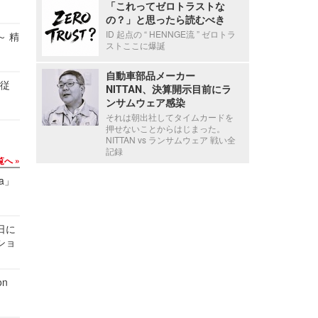
「これってゼロトラストな
の？」と思ったら読むべき
ID 起点の “ HENNGE流 ” ゼロトラ
～ 精
ストここに爆誕
自動車部品メーカー
の従
NITTAN、決算開示目前にラ
ンサムウェア感染
それは朝出社してタイムカードを
押せないことからはじまった。
NITTAN vs ランサムウェア 戦い全
記録
覧へ
a」
1日に
ショ
n