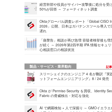
経営幹部や役員がサイバー攻撃後に処分を受
50%が回答 ～ フォーティネット調査
Oktaグローバル調査レポート「Global CISO Ins
2026」公開、日本はガバナンスツール導入で
遅れ
「偽警告」相談が再び急増 容疑者検挙後も増
が続く ～ 2026年第2四半期 IPA 情報セキュ
心相談窓口の相談状況
製品・サービス・業界動向
記
スリーシェイクのエンジニア 4 名が翻訳『実
ットフォームエンジニアリング』8 / 24 発売
Okta が Permiso Security を買収、Identity Sec
Fabric の脅威検出・対応を強化
AI で網羅検知 × 人で深掘り ～ GMOイエラエ