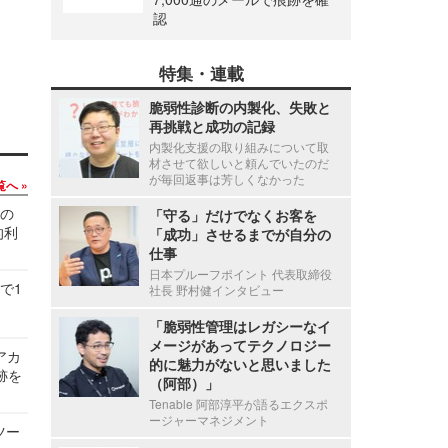
認
特集・連載
脆弱性診断の内製化、失敗と
再挑戦と成功の記録
内製化支援の取り組みについて取
材させて欲しいと頼んでいたのだ
が毎回返事は芳しくなかった
覧へ
関の
「守る」だけでなくお客を
的利
「成功」させるまでが自分の
仕事
日本プルーフポイント 代表取締役
で1
社長 野村健インタビュー
「脆弱性管理はレガシーなイ
メージがあってテクノロジー
ルアカ
的に魅力がないと思いました
跡を
（阿部）」
Tenable 阿部淳平が語るエクスポ
ージャーマネジメント
ツー