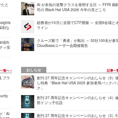
けたと
AI が未知の攻撃クラスを発明する日 ～ FFRI 鵜
司の Black Hat USA 2026 今年の見どころ
ights
総務省が10月に全国でCTF開催 ～ 全国9会場と
深刻な
ライン
クルーズ船で「勇者」が船出 ～ 52社100名が参
加傾向
Cloudbaseユーザー会開催報告
リティ安
おしらせ
事一覧へ
記事一
践 プラ
創刊 27 周年記念キャンペーンのおしらせ（5）
し特典「Black Hat USA 2025 参加者用バックパ
ク」
urity
創刊 27 周年記念キャンペーンのおしらせ（4）
部ドジっ子伝説
が「AI
創刊 27 周年記念キャンペーンのおしらせ（3）5