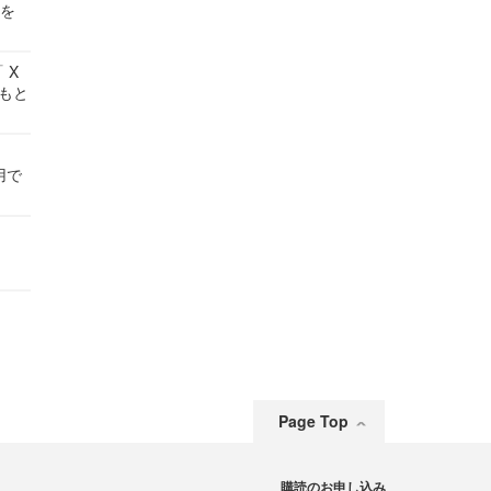
せを
 X
かもと
件
用で
Page Top
購読のお申し込み