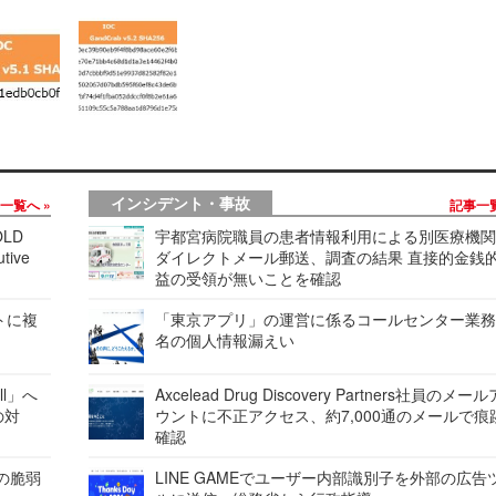
インシデント・事故
事一覧へ
記事一
LD
宇都宮病院職員の患者情報利用による別医療機
tive
ダイレクトメール郵送、調査の結果 直接的金銭
益の受領が無いことを確認
レートに複
「東京アプリ」の運営に係るコールセンター業務
名の個人情報漏えい
ell」へ
Axcelead Drug Discovery Partners社員のメー
の対
ウントに不正アクセス、約7,000通のメールで痕
確認
ンの脆弱
LINE GAMEでユーザー内部識別子を外部の広告