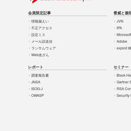
会員限定記事
脅威と脆
情報漏えい
JVN
不正アクセス
IPA
設定ミス
Microsof
メール誤送信
Adobe
ランサムウェア
exploit
Web改ざん
レポート
セミナー
調査報告書
Black Ha
JNSA
Gartner 
ISOG-J
RSA Con
OWASP
Security