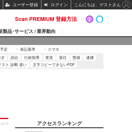
ユーザー登録
ログイン
こんにちは、ゲストさん
Scan PREMIUM 登録方法
 新製品･サービス / 業界動向
予定
表記基準
スマホ
稼ぎ
訴訟
行政指導
更迭
退任
懲戒
逮捕
テスト 診断 違い
文字コピーできないPDF
アクセスランキング
u 8:15