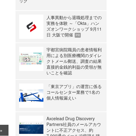
ック
人事異動から退職処理までの
実務を体験 ～「Okta」ハン
ズオンワークショップ 9月11
日 大阪で開催
PR
宇都宮病院職員の患者情報利
用による別医療機関のダイレ
クトメール郵送、調査の結果
直接的金銭的利益の受領が無
いことを確認
「東京アプリ」の運営に係る
コールセンター業務で1名の
個人情報漏えい
Axcelead Drug Discovery
Partners社員のメールアカウ
ントに不正アクセス、約
7,000通のメールで痕跡を確