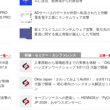
ルに送信、総務省から行政指導
 PRO
ADサーバ上のデータが外部へ転送されたと判断 
S PRO
電舎電子工業にランサムウェア攻撃
新エフエイコムにランサムウェア攻撃、取引先
業員に関する個人情報が漏えいした可能性
研修・セミナー・カンファレンス
事一覧へ
記事一
816億
人事異動から退職処理までの実務を体験 ～「Okt
7.9
ハンズオンワークショップ 9月11日 大阪で開催
Okta Japan「さわってみようAuth0！」を9月1
 が制御
大阪で開催 ～ 初心者向けハンズオン＆解説セッ
追加
ン
型攻撃の
オープンソースへの恩返し ～ HENNGEが「PyCo
JP 2026」おやつスポンサーに