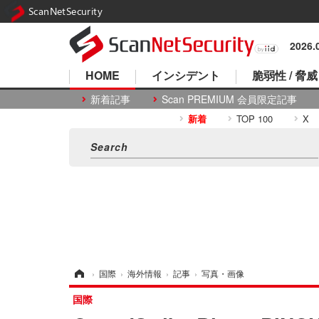
ScanNetSecurity
2026
HOME
インシデント
脆弱性 / 脅威
新着記事
Scan PREMIUM 会員限定記事
新着
TOP 100
X
ホーム
›
国際
›
海外情報
›
記事
›
写真・画像
国際