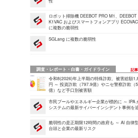
性
ロボット掃除機 DEEBOT PRO M1、DEEBOT
K1VAC およびスマートフォンアプリ ECOVAC
に複数の脆弱性
SGLang に複数の脆弱性
調査・レポート・白書・ガイドライン
記
令和8(2026)年上半期の特殊詐欺、被害総額1,
円 ～ 投資詐欺（797.9億）やニセ警察詐欺（50
億）など手口別被害額
市民プールやエネルギー企業が標的に ～ IPA
システムの最新サイバーインシデント事例を
脆弱性の是正期限12時間の政府も ～ AI 自律
台頭と企業の最新リスク