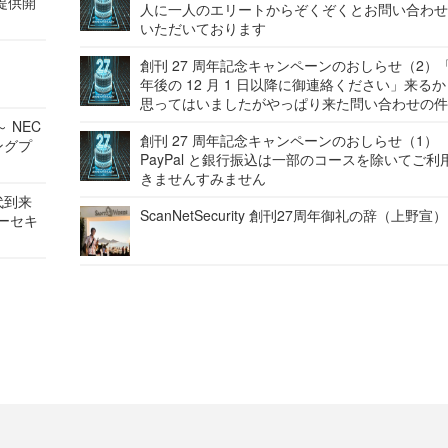
提供開
人に一人のエリートからぞくぞくとお問い合わ
いただいております
創刊 27 周年記念キャンペーンのおしらせ（2）「
年後の 12 月 1 日以降に御連絡ください」来る
思ってはいましたがやっぱり来た問い合わせの
 NEC
創刊 27 周年記念キャンペーンのおしらせ（1）
ングプ
PayPal と銀行振込は一部のコースを除いてご利
きませんすみません
代到来
ScanNetSecurity 創刊27周年御礼の辞（上野宣）
バーセキ