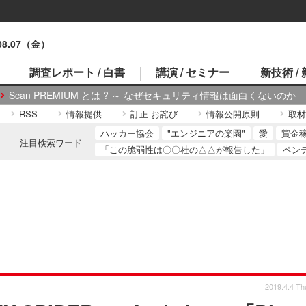
.08.07（金）
調査レポート / 白書
講演 / セミナー
新技術 /
Scan PREMIUM とは ? ～ なぜセキュリティ情報は面白くないのか
RSS
情報提供
訂正 お詫び
情報公開原則
取材
ハッカー協会
"エンジニアの楽園"
愛
賞金
注目検索ワード
「この脆弱性は〇〇社の△△が報告した」
ペン
2019.4.4 Th