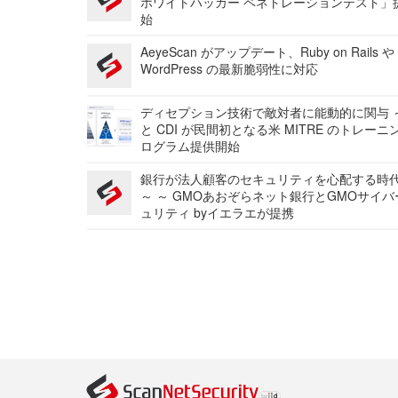
ホワイトハッカー ペネトレーションテスト」
始
AeyeScan がアップデート、Ruby on Rails や
WordPress の最新脆弱性に対応
ディセプション技術で敵対者に能動的に関与 ～
と CDI が民間初となる米 MITRE のトレーニ
ログラム提供開始
銀行が法人顧客のセキュリティを心配する時
～ ～ GMOあおぞらネット銀行とGMOサイ
ュリティ byイエラエが提携