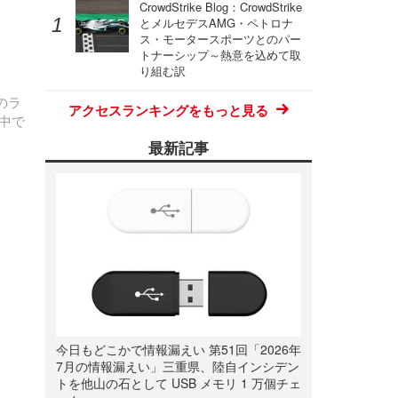
CrowdStrike Blog：CrowdStrike
とメルセデスAMG・ペトロナ
1
ス・モータースポーツとのパー
トナーシップ～熱意を込めて取
り組む訳
のラ
アクセスランキングをもっと見る
の中で
最新記事
今日もどこかで情報漏えい 第51回「2026年
7月の情報漏えい」三重県、陸自インシデン
トを他山の石として USB メモリ 1 万個チェ