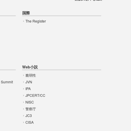
国際
The Register
Web小説
脆弱性
t Summit
JVN
IPA
JPCERT/CC
NISC
警察庁
JC3
CISA