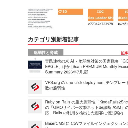
カテゴリ別新着記事
脆弱性と脅威
記
官民連携の米 AI × 脆弱性対策の国家戦略「GO
EAGLE」ほか [Scan PREMIUM Monthly Execu
Summary 2026年7月度]
VPS.org の one-click deployment テンプ
数の脆弱性
Ruby on Rails の重大脆弱性「KindaRails2Sh
の「GMOサイバー攻撃ネットde診断 ASM」
応、Rails の利用を検出した顧客に個別案内
BaserCMS に CSVファイルインジェクショ