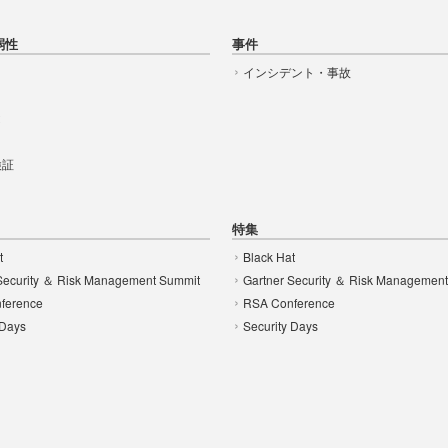
弱性
事件
インシデント・事故
t
 検証
特集
t
Black Hat
Security ＆ Risk Management Summit
Gartner Security ＆ Risk Managemen
ference
RSA Conference
 Days
Security Days