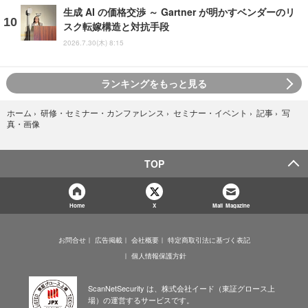
生成 AI の価格交渉 ～ Gartner が明かすベンダーのリ
スク転嫁構造と対抗手段
2026.7.30(木) 8:15
ランキングをもっと見る
写
ホーム
›
研修・セミナー・カンファレンス
›
セミナー・イベント
›
記事
›
真・画像
TOP
Home
X
Mail Magazine
お問合せ
広告掲載
会社概要
特定商取引法に基づく表記
個人情報保護方針
ScanNetSecurity は、株式会社イード（東証グロース上
場）の運営するサービスです。