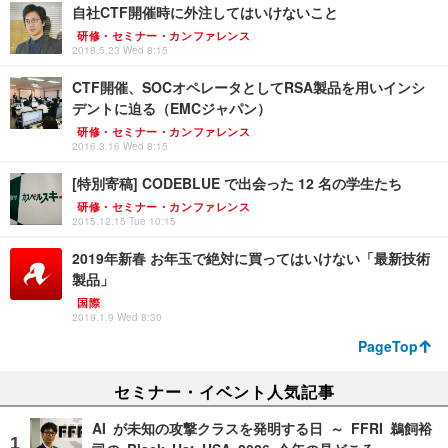
自社CTF開催時に外注してはいけないこと
研修・セミナー・カンファレンス
2018.5.23 Wed 8:15
CTF開催、SOCオペレータとしてRSA製品を用いインシ
デントに迫る（EMCジャパン）
研修・セミナー・カンファレンス
2016.3.16 Wed 8:15
[特別寄稿] CODEBLUE で出会った 12 名の学生たち
研修・セミナー・カンファレンス
2015.12.15 Tue 10:15
2019年新春 お年玉で絶対に買ってはいけない「最新技術
製品」
国際
2019.1.9 Wed 8:30
PageTop
セミナー・イベント人気記事
AI が未知の攻撃クラスを発明する日 ～ FFRI 鵜飼裕