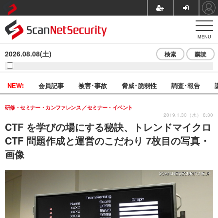
MENU
2026.08.08(土)
検索
購読
NEW!
会員記事
被害･事故
脅威･脆弱性
調査･報告
研修・セミナー・カンファレンス
セミナー・イベント
2019.1.30（水） 8:30
CTF を学びの場にする秘訣、トレンドマイクロ
CTF 問題作成と運営のこだわり 7枚目の写真・
画像