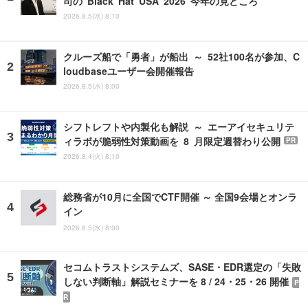
司の Black Hat USA 2026 今年の見どころ
2026.8.5(水) 8:10
クルーズ船で「勇者」が船出 ～ 52社100名が参加、C
loudbaseユーザー会開催報告
2026.8.5(水) 8:00
シフトレフトや内製化も解説 ～ エーアイセキュリテ
ィラボが脆弱性対策動画を 8 月限定週替わり公開
PR
2026.8.4(火) 8:10
総務省が10月に全国でCTF開催 ～ 全国9会場とオンラ
イン
2026.8.5(水) 8:00
セコムトラストシステムズ、SASE・EDR選定の「失敗
しない判断軸」解説セミナーを 8 / 24・25・26 開催
P
R