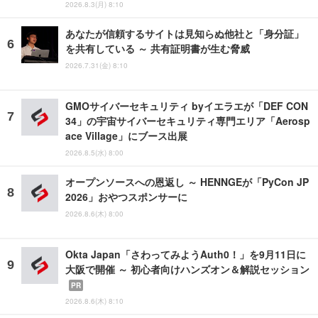
2026.8.3(月) 8:10
あなたが信頼するサイトは見知らぬ他社と「身分証」
を共有している ～ 共有証明書が生む脅威
2026.7.31(金) 8:10
GMOサイバーセキュリティ byイエラエが「DEF CON
34」の宇宙サイバーセキュリティ専門エリア「Aerosp
ace Village」にブース出展
2026.8.5(水) 8:00
オープンソースへの恩返し ～ HENNGEが「PyCon JP
2026」おやつスポンサーに
2026.8.6(木) 8:00
Okta Japan「さわってみようAuth0！」を9月11日に
大阪で開催 ～ 初心者向けハンズオン＆解説セッション
PR
2026.8.6(木) 8:10