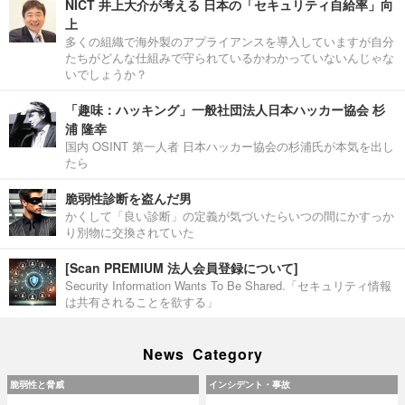
NICT 井上大介が考える 日本の「セキュリティ自給率」向
上
多くの組織で海外製のアプライアンスを導入していますが自分
たちがどんな仕組みで守られているかわかっていないんじゃな
いでしょうか？
「趣味：ハッキング」一般社団法人日本ハッカー協会 杉
浦 隆幸
国内 OSINT 第一人者 日本ハッカー協会の杉浦氏が本気を出し
たら
脆弱性診断を盗んだ男
かくして「良い診断」の定義が気づいたらいつの間にかすっか
り別物に交換されていた
[Scan PREMIUM 法人会員登録について]
Security Information Wants To Be Shared.「セキュリティ情報
は共有されることを欲する」
News Category
脆弱性と脅威
インシデント・事故