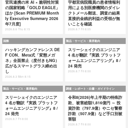
官民連携の米 AI × 脆弱性対策
宇都宮病院職員の患者情報利
の国家戦略「GOLD EAGLE」
用による別医療機関のダイレ
ほか [Scan PREMIUM Month
クトメール郵送、調査の結果
ly Executive Summary 2026
直接的金銭的利益の受領が無
年7月度]
いことを確認
2026.8.6 Thu 8:15
2026.8.7 Fri 8:05
国際
製品・サービス・業界動向
ハッキングカンファレンス DE
スリーシェイクのエンジニア
F CON、Meta式「変態メガ
4 名が翻訳『実践 プラットフ
ネ」全面禁止（度付きもNG）
ォームエンジニアリング』8 /
広がるスマートグラス締め出
24 発売
し
2026.8.7 Fri 8:00
2026.8.3 Mon 8:15
製品・サービス・業界動向
調査・レポート・白書・ガイドライン
スリーシェイクのエンジニア
令和8(2026)年上半期の特殊詐
4 名が翻訳『実践 プラットフ
欺、被害総額1,816億円 ～ 投
ォームエンジニアリング』8 /
資詐欺（797.9億）やニセ警察
24 発売
詐欺（507.9億）など手口別被
害額
2026.8.7 Fri 8:00
2026.8.7 Fri 8:00