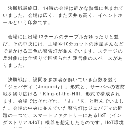
決勝戦最終日、14時の会場は静かな熱気に包まれて
いました。会場は広く、また天井も高く、イベントホ
ールという印象です。
会場には出場13チームのテーブルがゆったりと並
び、その中央には、工場や10分カットの床屋さんなど
で見かける三色の警告灯が並んでいます。ステージの
反対側には仕切りで区切られた運営側のスペースがあ
りました。
決勝戦は、設問を参加者が解いていき点数を競う
「ジェパディ（Jeopardy）」形式と、サーバへの攻防
戦を繰り広げる「King-of-the-Hill」形式で構成され
ます。会場ではそれぞれ、「J」「K」と呼んでいまし
た。会場の中央に並んでいた警告灯はジェパディの問
題の一つで、スマートファクトリーにあるIIoT（イン
ダストリアルIoT）機器を想定したものです。IIoT環境