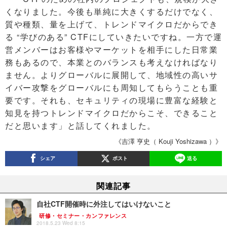
くなりました。今後も単純に大きくするだけでなく、
質や種類、量を上げて、トレンドマイクロだからでき
る “学びのある” CTFにしていきたいですね。一方で運
営メンバーはお客様やマーケットを相手にした日常業
務もあるので、本業とのバランスも考えなければなり
ません。よりグローバルに展開して、地域性の高いサ
イバー攻撃をグローバルにも周知してもらうことも重
要です。それも、セキュリティの現場に豊富な経験と
知見を持つトレンドマイクロだからこそ、できること
だと思います」と話してくれました。
《吉澤 亨史（ Kouji Yoshizawa ）》
シェア
ポスト
送る
関連記事
自社CTF開催時に外注してはいけないこと
研修・セミナー・カンファレンス
2018.5.23 Wed 8:15