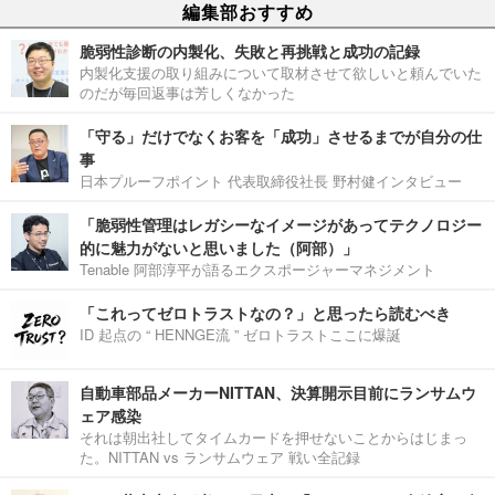
編集部おすすめ
脆弱性診断の内製化、失敗と再挑戦と成功の記録
内製化支援の取り組みについて取材させて欲しいと頼んでいた
のだが毎回返事は芳しくなかった
「守る」だけでなくお客を「成功」させるまでが自分の仕
事
日本プルーフポイント 代表取締役社長 野村健インタビュー
「脆弱性管理はレガシーなイメージがあってテクノロジー
的に魅力がないと思いました（阿部）」
Tenable 阿部淳平が語るエクスポージャーマネジメント
「これってゼロトラストなの？」と思ったら読むべき
ID 起点の “ HENNGE流 ” ゼロトラストここに爆誕
自動車部品メーカーNITTAN、決算開示目前にランサムウ
ェア感染
それは朝出社してタイムカードを押せないことからはじまっ
た。NITTAN vs ランサムウェア 戦い全記録