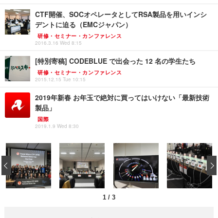
CTF開催、SOCオペレータとしてRSA製品を用いインシ
デントに迫る（EMCジャパン）
研修・セミナー・カンファレンス
2016.3.16 Wed 8:15
[特別寄稿] CODEBLUE で出会った 12 名の学生たち
研修・セミナー・カンファレンス
2015.12.15 Tue 10:15
2019年新春 お年玉で絶対に買ってはいけない「最新技術
製品」
国際
2019.1.9 Wed 8:30
‹
1
/
3