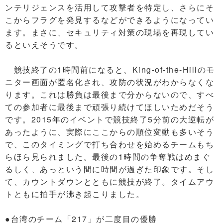
ンテリジェンスを活用して攻撃者を特定し、さらにそ
こからフラグを発見するなどができるようになってい
ます。まさに、セキュリティ対策の現場を再現してい
るといえそうです。
競技終了の1時間前になると、King-of-the-Hillのモ
ニター画面が匿名化され、攻防の状況がわからなくな
ります。これは勝負は最後まで分からないので、すべ
ての参加者に最後まで頑張り続けてほしいためだそう
です。2015年のイベントで競技終了5分前の大逆転が
あったように、実際にここからの順位変動も多いそう
で、このタイミングで打ち合わせを始めるチームもち
らほら見られました。最後の1時間の争奪戦はめまぐ
るしく、あっという間に時間が過ぎた印象です。そし
て、カウントダウンとともに競技が終了。タイムアウ
トともに拍手が沸き起こりました。
●台湾のチーム「217」が二度目の優勝