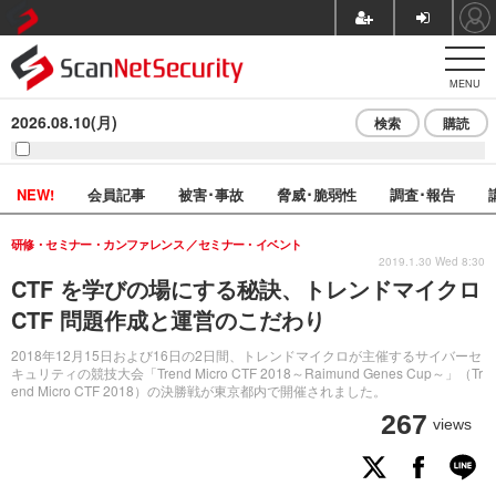
MENU
2026.08.10(月)
検索
購読
NEW!
会員記事
被害･事故
脅威･脆弱性
調査･報告
研修・セミナー・カンファレンス
セミナー・イベント
2019.1.30 Wed 8:30
CTF を学びの場にする秘訣、トレンドマイクロ
CTF 問題作成と運営のこだわり
2018年12月15日および16日の2日間、トレンドマイクロが主催するサイバーセ
キュリティの競技大会「Trend Micro CTF 2018～Raimund Genes Cup～」（Tr
end Micro CTF 2018）の決勝戦が東京都内で開催されました。
267
views