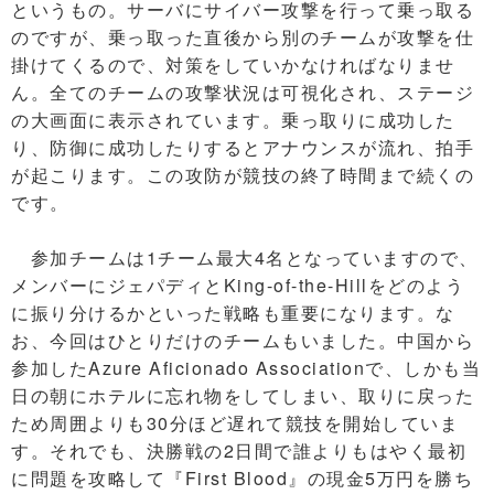
というもの。サーバにサイバー攻撃を行って乗っ取る
のですが、乗っ取った直後から別のチームが攻撃を仕
掛けてくるので、対策をしていかなければなりませ
ん。全てのチームの攻撃状況は可視化され、ステージ
の大画面に表示されています。乗っ取りに成功した
り、防御に成功したりするとアナウンスが流れ、拍手
が起こります。この攻防が競技の終了時間まで続くの
です。
参加チームは1チーム最大4名となっていますので、
メンバーにジェパディとKing-of-the-Hillをどのよう
に振り分けるかといった戦略も重要になります。な
お、今回はひとりだけのチームもいました。中国から
参加したAzure Aficionado Associationで、しかも当
日の朝にホテルに忘れ物をしてしまい、取りに戻った
ため周囲よりも30分ほど遅れて競技を開始していま
す。それでも、決勝戦の2日間で誰よりもはやく最初
に問題を攻略して『First Blood』の現金5万円を勝ち