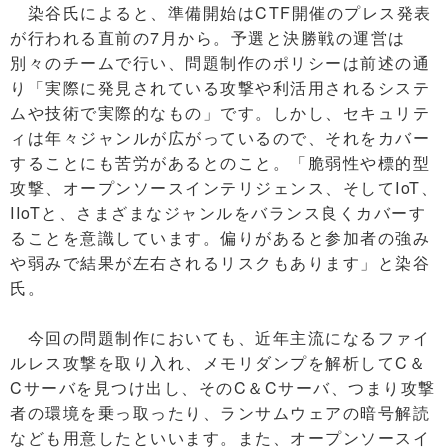
染谷氏によると、準備開始はCTF開催のプレス発表
が行われる直前の7月から。予選と決勝戦の運営は
別々のチームで行い、問題制作のポリシーは前述の通
り「実際に発見されている攻撃や利活用されるシステ
ムや技術で実際的なもの」です。しかし、セキュリテ
ィは年々ジャンルが広がっているので、それをカバー
することにも苦労があるとのこと。「脆弱性や標的型
攻撃、オープンソースインテリジェンス、そしてIoT、
IIoTと、さまざまなジャンルをバランス良くカバーす
ることを意識しています。偏りがあると参加者の強み
や弱みで結果が左右されるリスクもあります」と染谷
氏。
今回の問題制作においても、近年主流になるファイ
ルレス攻撃を取り入れ、メモリダンプを解析してC＆
Cサーバを見つけ出し、そのC＆Cサーバ、つまり攻撃
者の環境を乗っ取ったり、ランサムウェアの暗号解読
なども用意したといいます。また、オープンソースイ