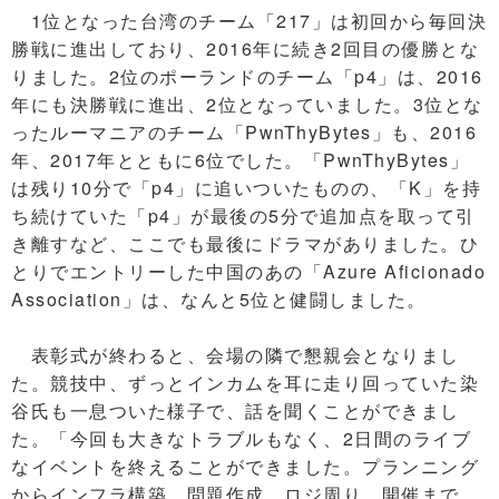
1位となった台湾のチーム「217」は初回から毎回決
勝戦に進出しており、2016年に続き2回目の優勝とな
りました。2位のポーランドのチーム「p4」は、2016
年にも決勝戦に進出、2位となっていました。3位とな
ったルーマニアのチーム「PwnThyBytes」も、2016
年、2017年とともに6位でした。「PwnThyBytes」
は残り10分で「p4」に追いついたものの、「K」を持
ち続けていた「p4」が最後の5分で追加点を取って引
き離すなど、ここでも最後にドラマがありました。ひ
とりでエントリーした中国のあの「Azure Aficionado
Association」は、なんと5位と健闘しました。
表彰式が終わると、会場の隣で懇親会となりまし
た。競技中、ずっとインカムを耳に走り回っていた染
谷氏も一息ついた様子で、話を聞くことができまし
た。「今回も大きなトラブルもなく、2日間のライブ
なイベントを終えることができました。プランニング
からインフラ構築、問題作成、ロジ周り、開催まで、