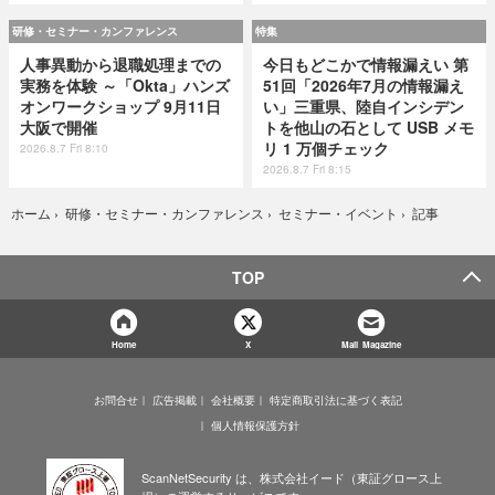
研修・セミナー・カンファレンス
特集
人事異動から退職処理までの
今日もどこかで情報漏えい 第
実務を体験 ～「Okta」ハンズ
51回「2026年7月の情報漏え
オンワークショップ 9月11日
い」三重県、陸自インシデン
大阪で開催
トを他山の石として USB メモ
リ 1 万個チェック
2026.8.7 Fri 8:10
2026.8.7 Fri 8:15
記事
ホーム
›
研修・セミナー・カンファレンス
›
セミナー・イベント
›
TOP
Home
X
Mail Magazine
お問合せ
広告掲載
会社概要
特定商取引法に基づく表記
個人情報保護方針
ScanNetSecurity は、株式会社イード（東証グロース上