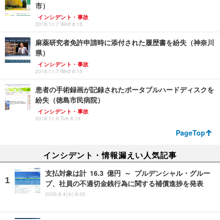
市）
インシデント・事故
2018.11.7 Wed 8:15
麻薬研究者免許申請時に添付された履歴書を紛失（神奈川
県）
インシデント・事故
2018.11.7 Wed 8:15
患者の手術録画が記録されたポータブルハードディスクを
紛失（徳島市民病院）
インシデント・事故
2018.11.6 Tue 8:15
PageTop
インシデント・情報漏えい人気記事
支払対象は計 16.3 億円 ～ プルデンシャル・グルー
プ、社員の不適切金銭行為に関する補償進捗を発表
2026.8.4(火) 8:05