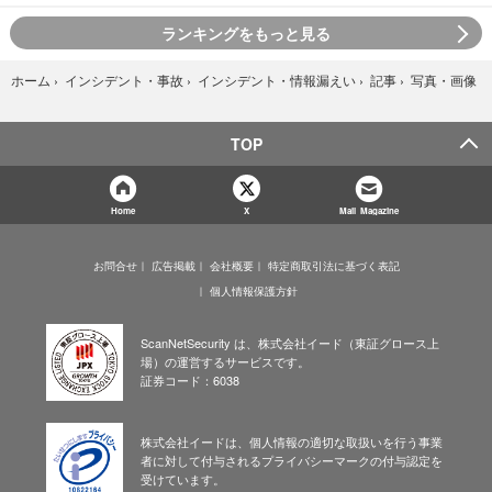
ランキングをもっと見る
写真・画像
ホーム
›
インシデント・事故
›
インシデント・情報漏えい
›
記事
›
TOP
Home
X
Mail Magazine
お問合せ
広告掲載
会社概要
特定商取引法に基づく表記
個人情報保護方針
ScanNetSecurity は、株式会社イード（東証グロース上
場）の運営するサービスです。
証券コード：6038
株式会社イードは、個人情報の適切な取扱いを行う事業
者に対して付与されるプライバシーマークの付与認定を
受けています。