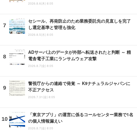
2026.8.6(木) 8:05
セシール、再発防止のため業務委託先の見直しを完了
し選定基準と管理も強化
2026.8.5(水) 8:05
ADサーバ上のデータが外部へ転送されたと判断 ～ 精
電舎電子工業にランサムウェア攻撃
2026.8.7(金) 8:05
警視庁からの連絡で発覚 ～ K9ナチュラルジャパンに
不正アクセス
2026.7.31(金) 8:05
「東京アプリ」の運営に係るコールセンター業務で1名
の個人情報漏えい
2026.8.7(金) 8:05