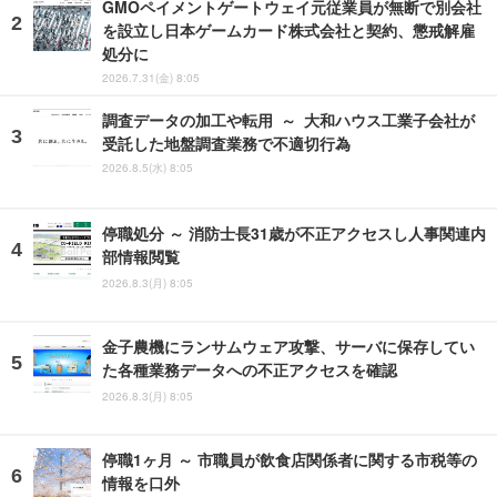
GMOペイメントゲートウェイ元従業員が無断で別会社
を設立し日本ゲームカード株式会社と契約、懲戒解雇
処分に
2026.7.31(金) 8:05
調査データの加工や転用 ～ 大和ハウス工業子会社が
受託した地盤調査業務で不適切行為
2026.8.5(水) 8:05
停職処分 ～ 消防士長31歳が不正アクセスし人事関連内
部情報閲覧
2026.8.3(月) 8:05
金子農機にランサムウェア攻撃、サーバに保存してい
た各種業務データへの不正アクセスを確認
2026.8.3(月) 8:05
停職1ヶ月 ～ 市職員が飲食店関係者に関する市税等の
情報を口外