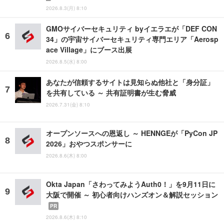
2026.8.3(月) 8:10
GMOサイバーセキュリティ byイエラエが「DEF CON
34」の宇宙サイバーセキュリティ専門エリア「Aerosp
ace Village」にブース出展
2026.8.5(水) 8:00
あなたが信頼するサイトは見知らぬ他社と「身分証」
を共有している ～ 共有証明書が生む脅威
2026.7.31(金) 8:10
オープンソースへの恩返し ～ HENNGEが「PyCon JP
2026」おやつスポンサーに
2026.8.6(木) 8:00
Okta Japan「さわってみようAuth0！」を9月11日に
大阪で開催 ～ 初心者向けハンズオン＆解説セッション
PR
2026.8.6(木) 8:10