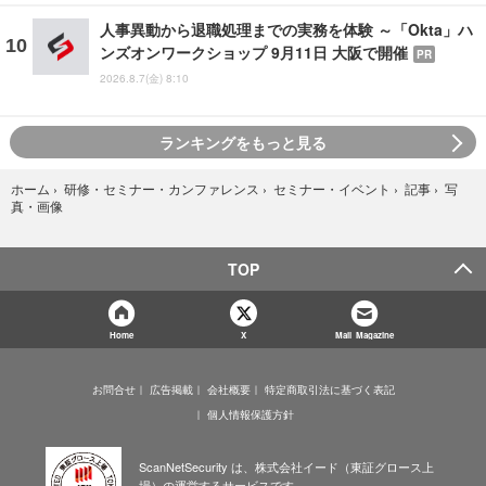
人事異動から退職処理までの実務を体験 ～「Okta」ハ
ンズオンワークショップ 9月11日 大阪で開催
PR
2026.8.7(金) 8:10
ランキングをもっと見る
写
ホーム
›
研修・セミナー・カンファレンス
›
セミナー・イベント
›
記事
›
真・画像
TOP
Home
X
Mail Magazine
お問合せ
広告掲載
会社概要
特定商取引法に基づく表記
個人情報保護方針
ScanNetSecurity は、株式会社イード（東証グロース上
場）の運営するサービスです。