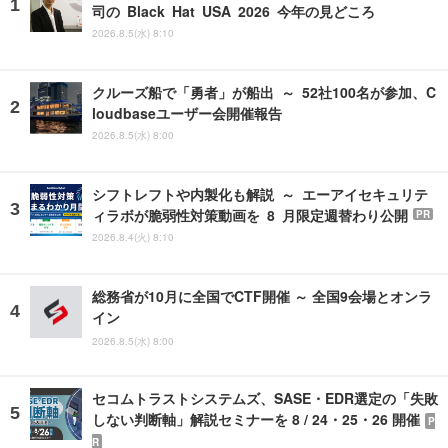
司の Black Hat USA 2026 今年の見どころ
2026.8.5(水) 8:10
クルーズ船で「勇者」が船出 ～ 52社100名が参加、C
loudbaseユーザー会開催報告
2026.8.5(水) 8:00
シフトレフトや内製化も解説 ～ エーアイセキュリテ
ィラボが脆弱性対策動画を 8 月限定週替わり公開
PR
2026.8.4(火) 8:10
総務省が10月に全国でCTF開催 ～ 全国9会場とオンラ
イン
2026.8.5(水) 8:00
セコムトラストシステムズ、SASE・EDR選定の「失敗
しない判断軸」解説セミナーを 8 / 24・25・26 開催
P
R