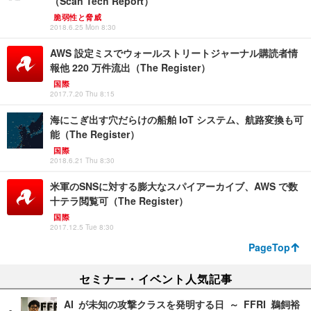
（Scan Tech Report）
脆弱性と脅威
2018.6.25 Mon 8:30
AWS 設定ミスでウォールストリートジャーナル購読者情
報他 220 万件流出（The Register）
国際
2017.7.20 Thu 8:15
海にこぎ出す穴だらけの船舶 IoT システム、航路変換も可
能（The Register）
国際
2018.6.21 Thu 8:30
米軍のSNSに対する膨大なスパイアーカイブ、AWS で数
十テラ閲覧可（The Register）
国際
2017.12.5 Tue 8:30
PageTop
セミナー・イベント人気記事
AI が未知の攻撃クラスを発明する日 ～ FFRI 鵜飼裕