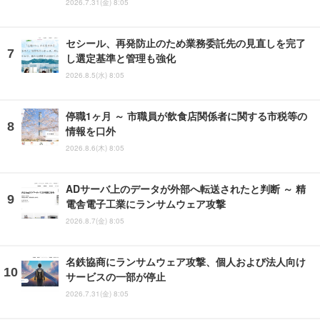
2026.7.31(金) 8:05
セシール、再発防止のため業務委託先の見直しを完了
し選定基準と管理も強化
2026.8.5(水) 8:05
停職1ヶ月 ～ 市職員が飲食店関係者に関する市税等の
情報を口外
2026.8.6(木) 8:05
ADサーバ上のデータが外部へ転送されたと判断 ～ 精
電舎電子工業にランサムウェア攻撃
2026.8.7(金) 8:05
名鉄協商にランサムウェア攻撃、個人および法人向け
サービスの一部が停止
2026.7.31(金) 8:05