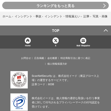
ランキングをもっと見る
写真・画像
ホーム
›
インシデント・事故
›
インシデント・情報漏えい
›
記事
›
TOP
Home
X
Mail Magazine
お問合せ
広告掲載
会社概要
特定商取引法に基づく表記
個人情報保護方針
ScanNetSecurity は、株式会社イード（東証グロース上
場）の運営するサービスです。
証券コード：6038
株式会社イードは、個人情報の適切な取扱いを行う事業
者に対して付与されるプライバシーマークの付与認定を
受けています。