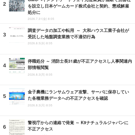
を設立し日本ゲームカード株式会社と契約、懲戒解雇
処分に
2026.7.31(金) 8:05
調査データの加工や転用 ～ 大和ハウス工業子会社が
受託した地盤調査業務で不適切行為
2026.8.5(水) 8:05
停職処分 ～ 消防士長31歳が不正アクセスし人事関連内
部情報閲覧
2026.8.3(月) 8:05
金子農機にランサムウェア攻撃、サーバに保存してい
た各種業務データへの不正アクセスを確認
2026.8.3(月) 8:05
警視庁からの連絡で発覚 ～ K9ナチュラルジャパンに
不正アクセス