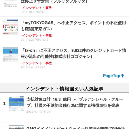
は停止せず対策（フルッタフルッタ）
インシデント・事故
2017.10.6 Fri 8:00
「myTOKYOGAS」へ不正アクセス、ポイントの不正使用
も確認(東京ガス)
インシデント・事故
2017.9.27 Wed 8:15
「fx-on」に不正アクセス、9,822件のクレジットカード情
報が流出の可能性(株式会社ゴゴジャン)
インシデント・事故
2017.8.4 Fri 21:45
PageTop
インシデント・情報漏えい人気記事
支払対象は計 16.3 億円 ～ プルデンシャル・グルー
プ、社員の不適切金銭行為に関する補償進捗を発表
2026.8.4(火) 8:05
GMOペイメントゲートウェイ元従業員が無断で別会社