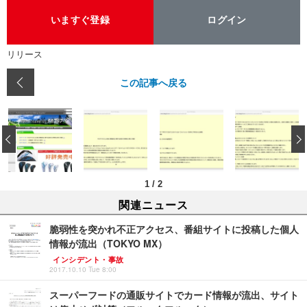
いますぐ登録
ログイン
リリース
この記事へ戻る
‹
1
/
2
関連ニュース
脆弱性を突かれ不正アクセス、番組サイトに投稿した個人
情報が流出（TOKYO MX）
インシデント・事故
2017.10.10 Tue 8:00
スーパーフードの通販サイトでカード情報が流出、サイト