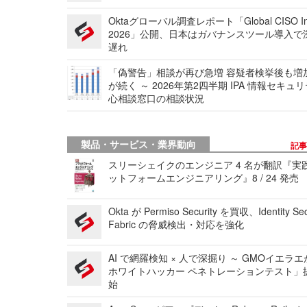
Oktaグローバル調査レポート「Global CISO Ins
2026」公開、日本はガバナンスツール導入で
遅れ
「偽警告」相談が再び急増 容疑者検挙後も増
が続く ～ 2026年第2四半期 IPA 情報セキュ
心相談窓口の相談状況
製品・サービス・業界動向
記
スリーシェイクのエンジニア 4 名が翻訳『実
ットフォームエンジニアリング』8 / 24 発売
Okta が Permiso Security を買収、Identity Sec
Fabric の脅威検出・対応を強化
AI で網羅検知 × 人で深掘り ～ GMOイエラエ
ホワイトハッカー ペネトレーションテスト」
始