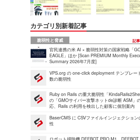
カテゴリ別新着記事
脆弱性と脅威
記
官民連携の米 AI × 脆弱性対策の国家戦略「GO
EAGLE」ほか [Scan PREMIUM Monthly Execu
Summary 2026年7月度]
VPS.org の one-click deployment テンプ
数の脆弱性
Ruby on Rails の重大脆弱性「KindaRails2Sh
の「GMOサイバー攻撃ネットde診断 ASM」
応、Rails の利用を検出した顧客に個別案内
BaserCMS に CSVファイルインジェクショ
性
ロボット掃除機 DEEBOT PRO M1、DEEBOT