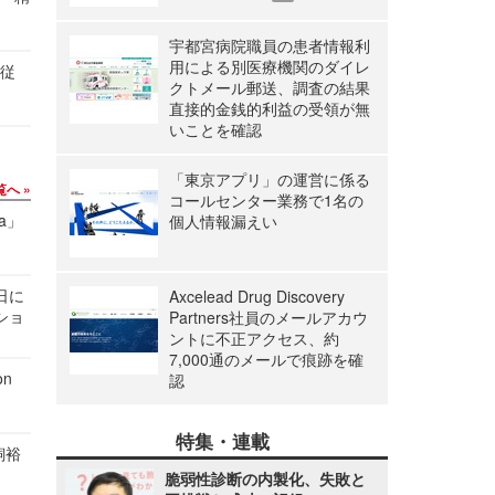
宇都宮病院職員の患者情報利
用による別医療機関のダイレ
の従
クトメール郵送、調査の結果
直接的金銭的利益の受領が無
いことを確認
「東京アプリ」の運営に係る
覧へ
コールセンター業務で1名の
a」
個人情報漏えい
1日に
Axcelead Drug Discovery
ショ
Partners社員のメールアカウ
ントに不正アクセス、約
7,000通のメールで痕跡を確
n
認
特集・連載
飼裕
脆弱性診断の内製化、失敗と