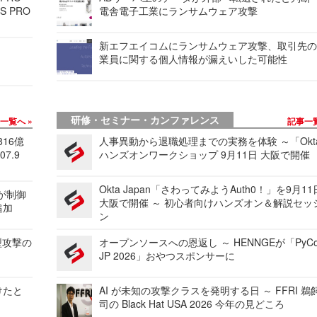
S PRO
電舎電子工業にランサムウェア攻撃
新エフエイコムにランサムウェア攻撃、取引先
業員に関する個人情報が漏えいした可能性
研修・セミナー・カンファレンス
事一覧へ
記事一
816億
人事異動から退職処理までの実務を体験 ～「Okt
7.9
ハンズオンワークショップ 9月11日 大阪で開催
Okta Japan「さわってみようAuth0！」を9月1
 が制御
大阪で開催 ～ 初心者向けハンズオン＆解説セッ
追加
ン
型攻撃の
オープンソースへの恩返し ～ HENNGEが「PyCo
JP 2026」おやつスポンサーに
けたと
AI が未知の攻撃クラスを発明する日 ～ FFRI 鵜
司の Black Hat USA 2026 今年の見どころ