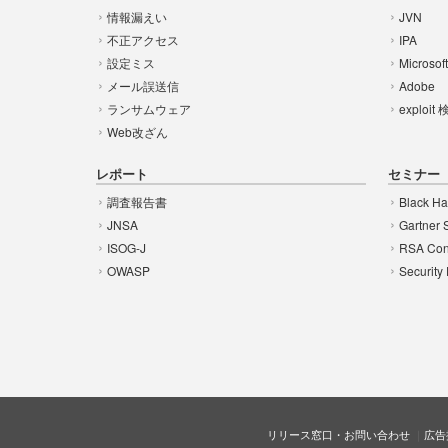
情報漏えい
JVN
不正アクセス
IPA
設定ミス
Microsof
メール誤送信
Adobe
ランサムウェア
exploit
Web改ざん
レポート
セミナー
調査報告書
Black Ha
JNSA
Gartner 
ISOG-J
RSA Con
OWASP
Security
リリース窓口・お問い合わせ
広告