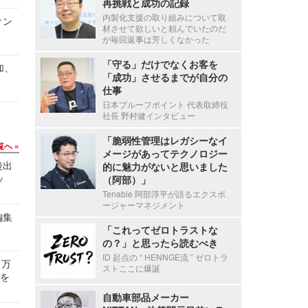
再挑戦と成功の記録
内製化支援の取り組みについて取
オン
材させて欲しいと頼んでいたのだ
が毎回返事は芳しくなかった
「守る」だけでなくお客を
加、
「成功」させるまでが自分の
仕事
日本プルーフポイント 代表取締役
社長 野村健インタビュー
「脆弱性管理はレガシーなイ
覧へ
メージがあってテクノロジー
後出
的に魅力がないと思いました
ッ
（阿部）」
Tenable 阿部淳平が語るエクスポ
ージャーマネジメント
編集
「これってゼロトラストな
の？」と思ったら読むべき
ID 起点の “ HENNGE流 ” ゼロトラ
 万
ストここに爆誕
せを
自動車部品メーカー