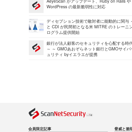
AeyeScan がアップデート、Ruby on Rails や
WordPress の最新脆弱性に対応
ディセプション技術で敵対者に能動的に関与 ～
と CDI が民間初となる米 MITRE のトレーニ
ログラム提供開始
銀行が法人顧客のセキュリティを心配する時
～ ～ GMOあおぞらネット銀行とGMOサイ
ュリティ byイエラエが提携
会員限定記事
脅威と脆