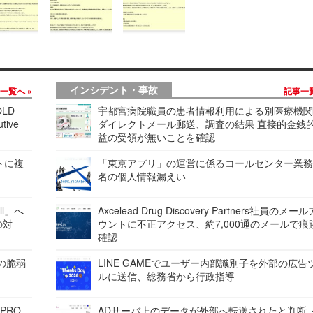
インシデント・事故
事一覧へ
記事一
LD
宇都宮病院職員の患者情報利用による別医療機
tive
ダイレクトメール郵送、調査の結果 直接的金銭
益の受領が無いことを確認
レートに複
「東京アプリ」の運営に係るコールセンター業務
名の個人情報漏えい
ell」へ
Axcelead Drug Discovery Partners社員のメー
の対
ウントに不正アクセス、約7,000通のメールで痕
確認
ンの脆弱
LINE GAMEでユーザー内部識別子を外部の広告
ルに送信、総務省から行政指導
 PRO
ADサーバ上のデータが外部へ転送されたと判断 