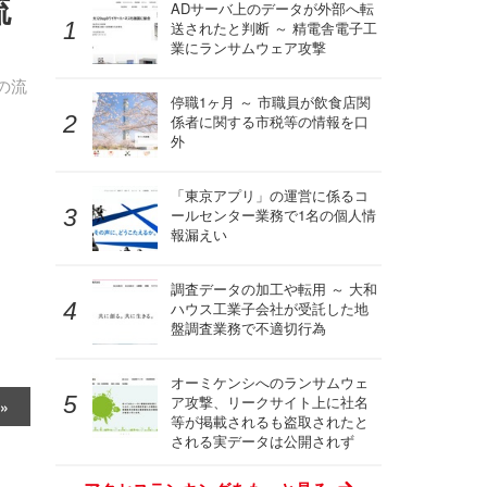
流
ADサーバ上のデータが外部へ転
送されたと判断 ～ 精電舎電子工
業にランサムウェア攻撃
の流
停職1ヶ月 ～ 市職員が飲食店関
係者に関する市税等の情報を口
外
「東京アプリ」の運営に係るコ
ールセンター業務で1名の個人情
報漏えい
調査データの加工や転用 ～ 大和
ハウス工業子会社が受託した地
盤調査業務で不適切行為
オーミケンシへのランサムウェ
ア攻撃、リークサイト上に社名
等が掲載されるも盗取されたと
される実データは公開されず