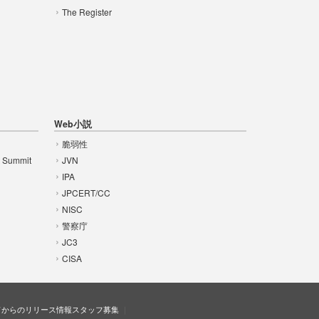
The Register
Web小説
脆弱性
t Summit
JVN
IPA
JPCERT/CC
NISC
警察庁
JC3
CISA
ドからのリリース情報
スタッフ募集