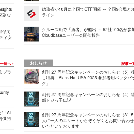
ights
総務省が10月に全国でCTF開催 ～ 全国9会場と
深刻な
ライン
クルーズ船で「勇者」が船出 ～ 52社100名が参
加傾向
Cloudbaseユーザー会開催報告
リティ安
おしらせ
事一覧へ
記事一
践 プラ
創刊 27 周年記念キャンペーンのおしらせ（5）
し特典「Black Hat USA 2025 参加者用バックパ
ク」
urity
創刊 27 周年記念キャンペーンのおしらせ（4）
部ドジっ子伝説
が「AI
創刊 27 周年記念キャンペーンのおしらせ（3）5
提供開
人に一人のエリートからぞくぞくとお問い合わ
いただいております