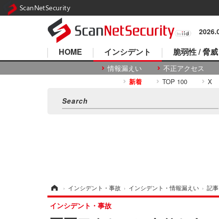
ScanNetSecurity
2026
HOME
インシデント
脆弱性 / 脅威
情報漏えい
不正アクセス
新着
TOP 100
X
ホーム
›
インシデント・事故
›
インシデント・情報漏えい
›
記事
インシデント・事故