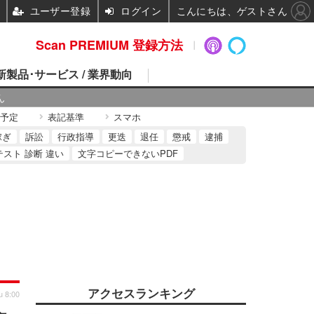
ユーザー登録
ログイン
こんにちは、ゲストさん
Scan PREMIUM 登録方法
 新製品･サービス / 業界動向
ん
予定
表記基準
スマホ
稼ぎ
訴訟
行政指導
更迭
退任
懲戒
逮捕
テスト 診断 違い
文字コピーできないPDF
アクセスランキング
u 8:00