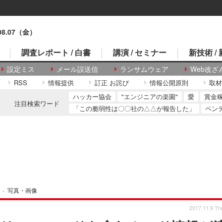
.08.07（金）
調査レポート / 白書
講演 / セミナー
新技術 /
設定ミス
メール誤送信
ランサムウェア
Web改ざ
RSS
情報提供
訂正 お詫び
情報公開原則
取材
ハッカー協会
"エンジニアの楽園"
愛
賞金
注目検索ワード
「この脆弱性は〇〇社の△△が報告した」
ペン
›
写真・画像
2017.11.9 Th