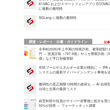
K1VAC およびスマートフォンアプリ ECOVAC
に複数の脆弱性
SGLang に複数の脆弱性
調査・レポート・白書・ガイドライン
記
令和8(2026)年上半期の特殊詐欺、被害総額1,
円 ～ 投資詐欺（797.9億）やニセ警察詐欺（50
億）など手口別被害額
市民プールやエネルギー企業が標的に ～ IPA
システムの最新サイバーインシデント事例を
脆弱性の是正期限12時間の政府も ～ AI 自律
台頭と企業の最新リスク
経営幹部や役員がサイバー攻撃後に処分を受
50%が回答 ～ フォーティネット調査