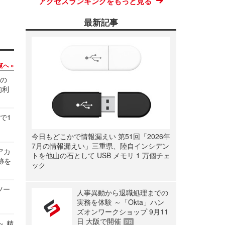
アクセスランキングをもっと見る
最新記事
覧へ
関の
的利
で1
今日もどこかで情報漏えい 第51回「2026年
7月の情報漏えい」三重県、陸自インシデン
ルアカ
トを他山の石として USB メモリ 1 万個チェ
跡を
ック
ツー
人事異動から退職処理までの
実務を体験 ～「Okta」ハン
ズオンワークショップ 9月11
日 大阪で開催
～ 精
PR