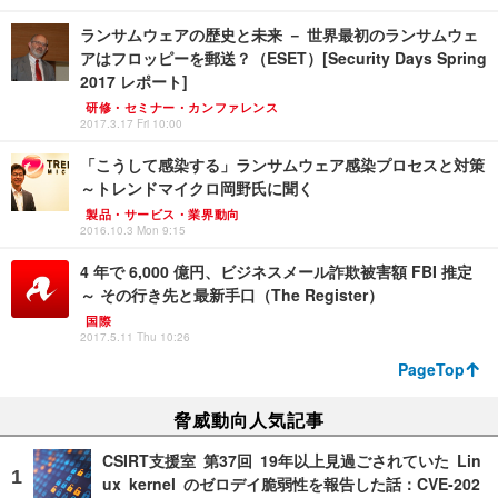
ランサムウェアの歴史と未来 － 世界最初のランサムウェ
アはフロッピーを郵送？（ESET）[Security Days Spring
2017 レポート]
研修・セミナー・カンファレンス
2017.3.17 Fri 10:00
「こうして感染する」ランサムウェア感染プロセスと対策
～トレンドマイクロ岡野氏に聞く
製品・サービス・業界動向
2016.10.3 Mon 9:15
4 年で 6,000 億円、ビジネスメール詐欺被害額 FBI 推定
～ その行き先と最新手口（The Register）
国際
2017.5.11 Thu 10:26
PageTop
脅威動向人気記事
CSIRT支援室 第37回 19年以上見過ごされていた Lin
ux kernel のゼロデイ脆弱性を報告した話：CVE-202