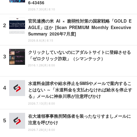
6-43456
2026.7.30(木) 8:10
官民連携の米 AI × 脆弱性対策の国家戦略「GOLD E
AGLE」ほか [Scan PREMIUM Monthly Executive
Summary 2026年7月度]
2026.8.6(木) 8:15
クリックしていないのにアダルトサイトに登録させる
「ゼロクリック詐欺」（シマンテック）
2016.1.28(木) 8:00
水道料金請求や給水停止をSMSやメールで案内するこ
とはない ～「水道料金を支払わなければ給水を停止す
る」メールに神奈川県が注意呼びかけ
2026.7.13(月) 8:00
在大連領事事務所関係者を装ったなりすましメールに
注意を呼びかけ
2026.7.28(火) 8:00