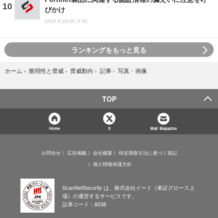
びかけ
2026.6.25(木) 8:00
ランキングをもっと見る
写真・画像
ホーム
›
脆弱性と脅威
›
脅威動向
›
記事
›
TOP
Home
X
Mail Magazine
お問合せ
広告掲載
会社概要
特定商取引法に基づく表記
個人情報保護方針
ScanNetSecurity は、株式会社イード（東証グロース上
場）の運営するサービスです。
証券コード：6038