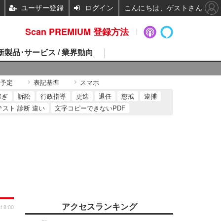
ユーザー登録
ログイン
こんにちは、ゲストさん
Scan PREMIUM 登録方法
 新製品･サービス / 業界動向
予定
表記基準
スマホ
稼ぎ
訴訟
行政指導
更迭
退任
懲戒
逮捕
テスト 診断 違い
文字コピーできないPDF
アクセスランキング
t 8:00