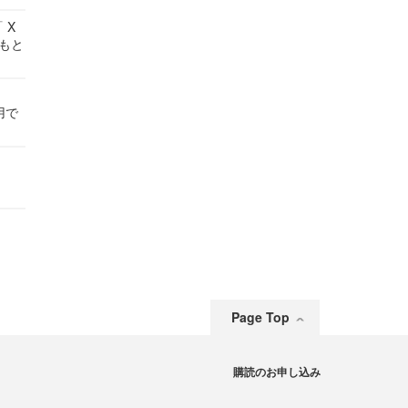
 X
かもと
件
用で
Page Top
購読のお申し込み