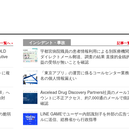
インシデント・事故
事一覧へ
記事一
LD
宇都宮病院職員の患者情報利用による別医療機
tive
ダイレクトメール郵送、調査の結果 直接的金銭
益の受領が無いことを確認
レートに複
「東京アプリ」の運営に係るコールセンター業務
名の個人情報漏えい
ell」へ
Axcelead Drug Discovery Partners社員のメー
の対
ウントに不正アクセス、約7,000通のメールで痕
確認
ンの脆弱
LINE GAMEでユーザー内部識別子を外部の広告
ルに送信、総務省から行政指導