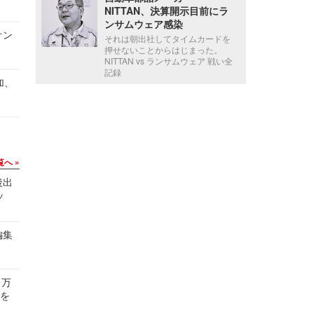
NITTAN、決算開示目前にラ
ンサムウェア感染
オン
それは朝出社してタイムカードを
押せないことからはじまった。
NITTAN vs ランサムウェア 戦い全
記録
加、
覧へ
後出
ッ
編集
 万
せを