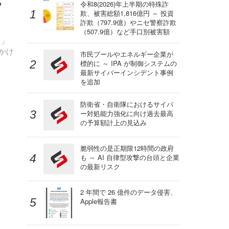
ッ
令和8(2026)年上半期の特殊詐
欺、被害総額1,816億円 ～ 投資
詐欺（797.9億）やニセ警察詐欺
（507.9億）など手口別被害額
ク」
かけ
市民プールやエネルギー企業が
標的に ～ IPA が制御システムの
最新サイバーインシデント事例
を追加
防衛省・自衛隊におけるサイバ
ー対処能力強化に向け過去最高
の予算額計上の見込み
脆弱性の是正期限12時間の政府
も ～ AI 自律型攻撃の台頭と企業
の最新リスク
2 年間で 26 億件のデータ侵害、
Apple報告書