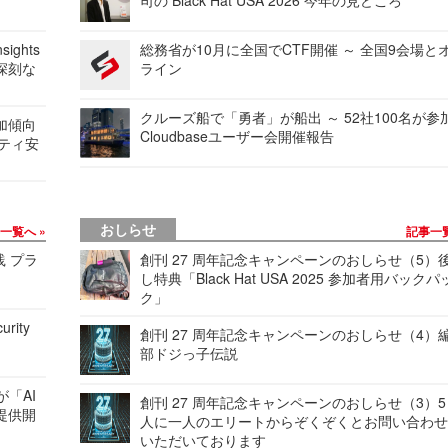
ights
総務省が10月に全国でCTF開催 ～ 全国9会場と
深刻な
ライン
クルーズ船で「勇者」が船出 ～ 52社100名が参
加傾向
Cloudbaseユーザー会開催報告
リティ安
おしらせ
事一覧へ
記事一
践 プラ
創刊 27 周年記念キャンペーンのおしらせ（5）
し特典「Black Hat USA 2025 参加者用バックパ
ク」
urity
創刊 27 周年記念キャンペーンのおしらせ（4）
部ドジっ子伝説
が「AI
創刊 27 周年記念キャンペーンのおしらせ（3）5
提供開
人に一人のエリートからぞくぞくとお問い合わ
いただいております