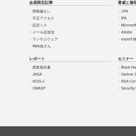
会員限定記事
脅威と脆
情報漏えい
JVN
不正アクセス
IPA
設定ミス
Microsof
メール誤送信
Adobe
ランサムウェア
exploit
Web改ざん
レポート
セミナー
調査報告書
Black Ha
JNSA
Gartner 
ISOG-J
RSA Con
OWASP
Security