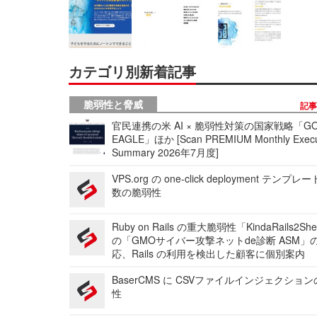
カテゴリ別新着記事
脆弱性と脅威
記
官民連携の米 AI × 脆弱性対策の国家戦略「GO
EAGLE」ほか [Scan PREMIUM Monthly Execu
Summary 2026年7月度]
VPS.org の one-click deployment テンプ
数の脆弱性
Ruby on Rails の重大脆弱性「KindaRails2Sh
の「GMOサイバー攻撃ネットde診断 ASM」
応、Rails の利用を検出した顧客に個別案内
BaserCMS に CSVファイルインジェクショ
性