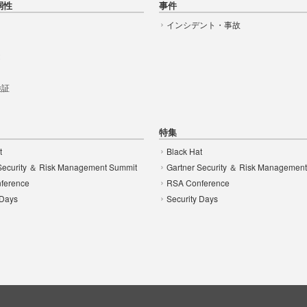
弱性
事件
インシデント・事故
t
 検証
特集
t
Black Hat
Security ＆ Risk Management Summit
Gartner Security ＆ Risk Managemen
ference
RSA Conference
 Days
Security Days