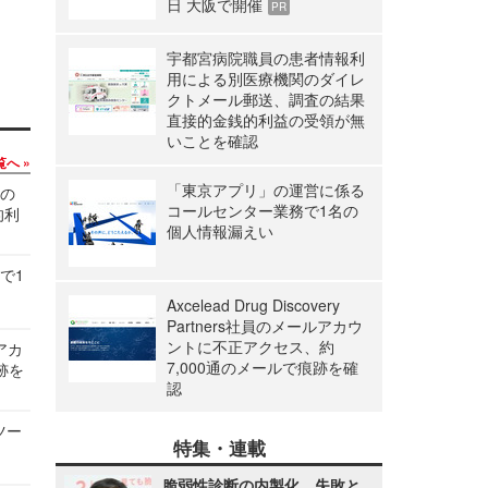
日 大阪で開催
PR
宇都宮病院職員の患者情報利
用による別医療機関のダイレ
クトメール郵送、調査の結果
直接的金銭的利益の受領が無
いことを確認
覧へ
「東京アプリ」の運営に係る
関の
コールセンター業務で1名の
的利
個人情報漏えい
で1
Axcelead Drug Discovery
Partners社員のメールアカウ
ントに不正アクセス、約
ルアカ
7,000通のメールで痕跡を確
跡を
認
ツー
特集・連載
脆弱性診断の内製化、失敗と