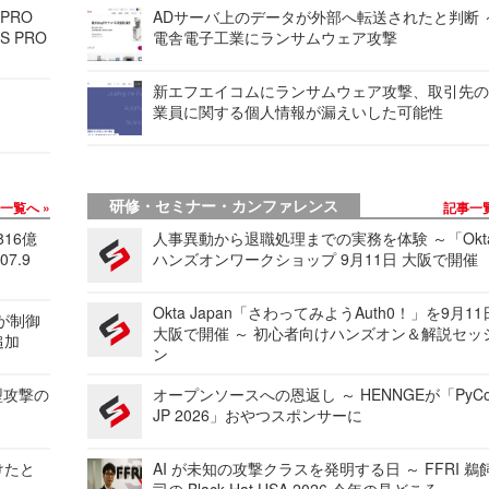
 PRO
ADサーバ上のデータが外部へ転送されたと判断 
S PRO
電舎電子工業にランサムウェア攻撃
新エフエイコムにランサムウェア攻撃、取引先
業員に関する個人情報が漏えいした可能性
研修・セミナー・カンファレンス
事一覧へ
記事一
816億
人事異動から退職処理までの実務を体験 ～「Okt
7.9
ハンズオンワークショップ 9月11日 大阪で開催
Okta Japan「さわってみようAuth0！」を9月1
 が制御
大阪で開催 ～ 初心者向けハンズオン＆解説セッ
追加
ン
型攻撃の
オープンソースへの恩返し ～ HENNGEが「PyCo
JP 2026」おやつスポンサーに
けたと
AI が未知の攻撃クラスを発明する日 ～ FFRI 鵜
司の Black Hat USA 2026 今年の見どころ