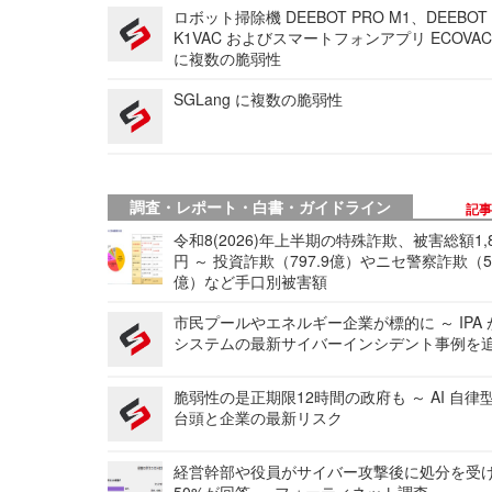
ロボット掃除機 DEEBOT PRO M1、DEEBOT
K1VAC およびスマートフォンアプリ ECOVAC
に複数の脆弱性
SGLang に複数の脆弱性
調査・レポート・白書・ガイドライン
記
令和8(2026)年上半期の特殊詐欺、被害総額1,
円 ～ 投資詐欺（797.9億）やニセ警察詐欺（50
億）など手口別被害額
市民プールやエネルギー企業が標的に ～ IPA
システムの最新サイバーインシデント事例を
脆弱性の是正期限12時間の政府も ～ AI 自律
台頭と企業の最新リスク
経営幹部や役員がサイバー攻撃後に処分を受
50%が回答 ～ フォーティネット調査