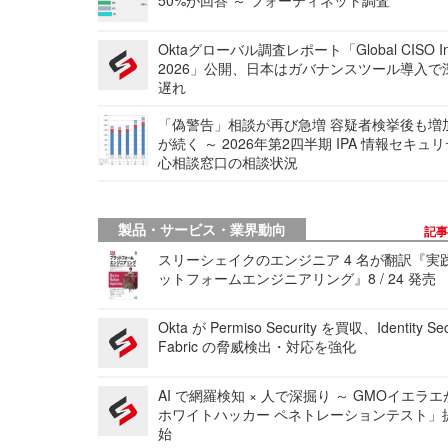
Oktaグローバル調査レポート「Global CISO Ins
2026」公開、日本はガバナンスツール導入で
遅れ
「偽警告」相談が再び急増 容疑者検挙後も増
が続く ～ 2026年第2四半期 IPA 情報セキュ
心相談窓口の相談状況
製品・サービス・業界動向
記
スリーシェイクのエンジニア 4 名が翻訳『実
ットフォームエンジニアリング』8 / 24 発売
Okta が Permiso Security を買収、Identity Sec
Fabric の脅威検出・対応を強化
AI で網羅検知 × 人で深掘り ～ GMOイエラエ
ホワイトハッカー ペネトレーションテスト」
始