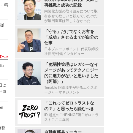
～ 精
再挑戦と成功の記録
内製化支援の取り組みについて取
材させて欲しいと頼んでいたのだ
が毎回返事は芳しくなかった
の従
「守る」だけでなくお客を
「成功」させるまでが自分の
仕事
日本プルーフポイント 代表取締役
社長 野村健インタビュー
覧へ
「脆弱性管理はレガシーなイ
a」
メージがあってテクノロジー
的に魅力がないと思いました
（阿部）」
1日に
Tenable 阿部淳平が語るエクスポ
ショ
ージャーマネジメント
「これってゼロトラストな
n
の？」と思ったら読むべき
ID 起点の “ HENNGE流 ” ゼロトラ
ストここに爆誕
飼裕
自動車部品メーカー