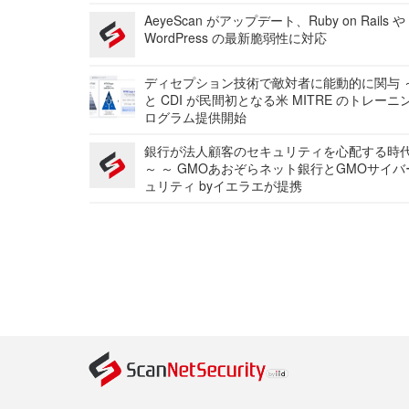
AeyeScan がアップデート、Ruby on Rails や
WordPress の最新脆弱性に対応
ディセプション技術で敵対者に能動的に関与 ～
と CDI が民間初となる米 MITRE のトレーニ
ログラム提供開始
銀行が法人顧客のセキュリティを心配する時
～ ～ GMOあおぞらネット銀行とGMOサイ
ュリティ byイエラエが提携