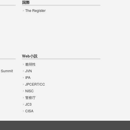
国際
The Register
Web小説
脆弱性
t Summit
JVN
IPA
JPCERT/CC
NISC
警察庁
JC3
CISA