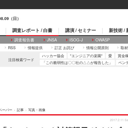
.08.09（日）
調査レポート / 白書
講演 / セミナー
新技術 /
調査報告書
JNSA
ISOG-J
OWASP
RSS
情報提供
訂正 お詫び
情報公開原則
取材
ハッカー協会
"エンジニアの楽園"
愛
賞金
注目検索ワード
「この脆弱性は〇〇社の△△が報告した」
ペン
ペーパー
›
記事
›
写真・画像
2017.2.11 Sa